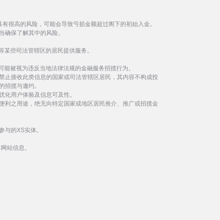
具有很高的风险，可能会导致亏损金额超过阁下的初始入金。
当确保了解其中的风险。
等某些司法管辖区的居民提供服务。
事可能被视为违反当地法律法规的金融服务招揽行为。
禁止接收此类信息的国家或司法管辖区居民，其内容不构成投
的招揽与邀约。
优化用户体验及信息可及性。
便利之用途，绝无向特定国家或地区居民推介、推广或招揽金
参与的XS实体。
本网站信息。