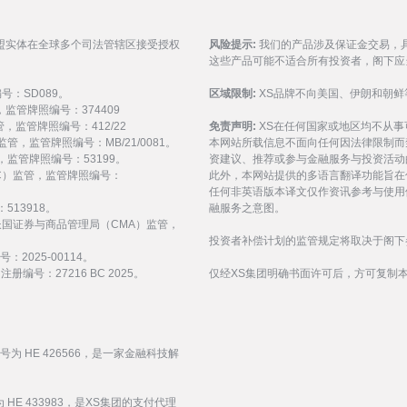
盟实体在全球多个司法管辖区接受授权
风险提示:
我们的产品涉及保证金交易，
这些产品可能不适合所有投资者，阁下应
编号：SD089。
区域限制:
XS品牌不向美国、伊朗和朝鲜
监管，监管牌照编号：374409
 监管，监管牌照编号：412/22
免责声明:
XS在任何国家或地区均不从
) 监管，监管牌照编号：MB/21/0081。
本网站所载信息不面向任何因法律限制而
 监管，监管牌照编号：53199。
资建议、推荐或参与金融服务与投资活动
会（FSC）监管，监管牌照编号：
此外，本网站提供的多语言翻译功能旨在
任何非英语版本译文仅作资讯参考与使用
513918。
融服务之意图。
受阿拉伯联合酋长国证券与商品管理局（CMA）监管，
投资者补偿计划的监管规定将取决于阁下
：2025-00114。
编号：27216 BC 2025。
仅经XS集团明确书面许可后，方可复制
编号为 HE 426566，是一家金融科技解
 HE 433983，是XS集团的支付代理