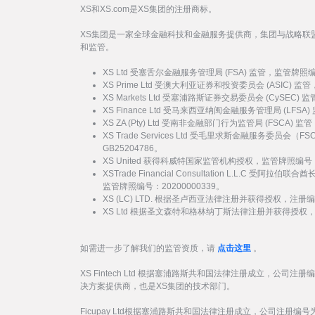
XS和XS.com是XS集团的注册商标。
XS集团是一家全球金融科技和金融服务提供商，集团与战略联
和监管。
XS Ltd 受塞舌尔金融服务管理局 (FSA) 监管，监管牌照
XS Prime Ltd 受澳大利亚证券和投资委员会 (ASIC) 
XS Markets Ltd 受塞浦路斯证券交易委员会 (CySEC)
XS Finance Ltd 受马来西亚纳闽金融服务管理局 (LFSA
XS ZA (Pty) Ltd 受南非金融部门行为监管局 (FSCA)
XS Trade Services Ltd 受毛里求斯金融服务委员
GB25204786。
XS United 获得科威特国家监管机构授权，监管牌照编号：
XSTrade Financial Consultation L.L.C 
监管牌照编号：20200000339。
XS (LC) LTD. 根据圣卢西亚法律注册并获得授权，注册编号
XS Ltd 根据圣文森特和格林纳丁斯法律注册并获得授权，注册
如需进一步了解我们的监管资质，请
点击这里
。
XS Fintech Ltd 根据塞浦路斯共和国法律注册成立，公司注册
决方案提供商，也是XS集团的技术部门。
Ficupay Ltd根据塞浦路斯共和国法律注册成立，公司注册编号为