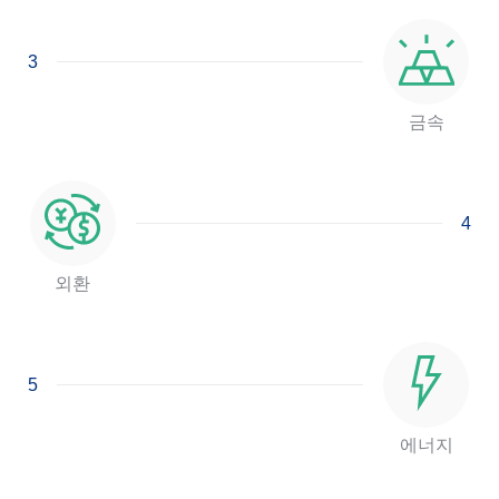
3
금속
4
외환
5
에너지