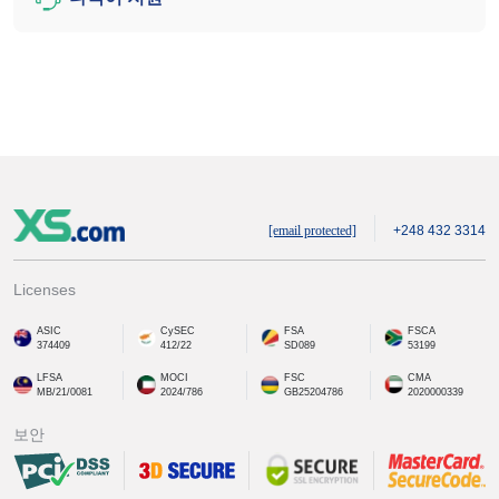
[email protected]
+248 432 3314
Licenses
ASIC
CySEC
FSA
FSCA
374409
412/22
SD089
53199
LFSA
MOCI
FSC
CMA
MB/21/0081
2024/786
GB25204786
2020000339
보안