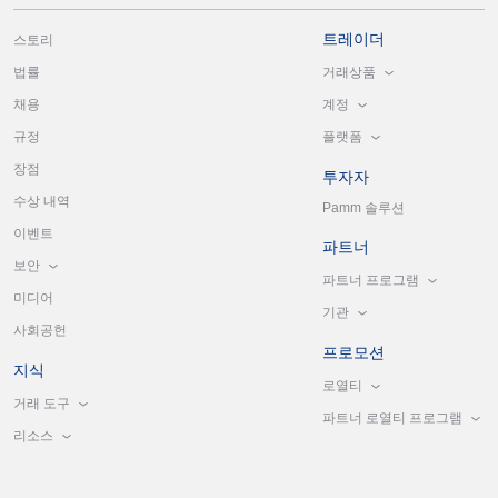
트레이더
스토리
거래상품
법률
계정
채용
플랫폼
규정
장점
투자자
수상 내역
Pamm 솔루션
이벤트
파트너
보안
파트너 프로그램
미디어
기관
사회공헌
프로모션
지식
로열티
거래 도구
파트너 로열티 프로그램
리소스