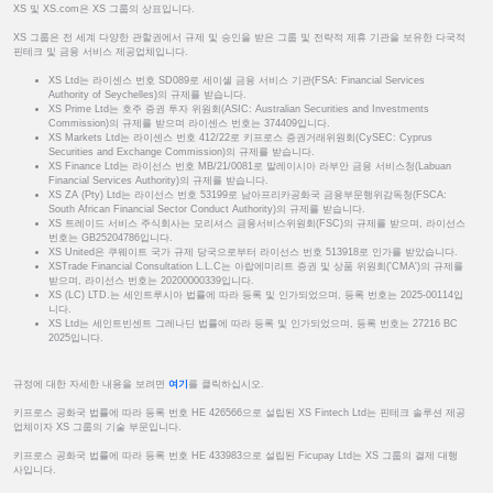
XS 및 XS.com은 XS 그룹의 상표입니다.
XS 그룹은 전 세계 다양한 관할권에서 규제 및 승인을 받은 그룹 및 전략적 제휴 기관을 보유한 다국적
핀테크 및 금융 서비스 제공업체입니다.
XS Ltd는 라이센스 번호 SD089로 세이셸 금융 서비스 기관(FSA: Financial Services
Authority of Seychelles)의 규제를 받습니다.
XS Prime Ltd는 호주 증권 투자 위원회(ASIC: Australian Securities and Investments
Commission)의 규제를 받으며 라이센스 번호는 374409입니다.
XS Markets Ltd는 라이센스 번호 412/22로 키프로스 증권거래위원회(CySEC: Cyprus
Securities and Exchange Commission)의 규제를 받습니다.
XS Finance Ltd는 라이선스 번호 MB/21/0081로 말레이시아 라부안 금융 서비스청(Labuan
Financial Services Authority)의 규제를 받습니다.
XS ZA (Pty) Ltd는 라이선스 번호 53199로 남아프리카공화국 금융부문행위감독청(FSCA:
South African Financial Sector Conduct Authority)의 규제를 받습니다.
XS 트레이드 서비스 주식회사는 모리셔스 금융서비스위원회(FSC)의 규제를 받으며, 라이선스
번호는 GB25204786입니다.
XS United은 쿠웨이트 국가 규제 당국으로부터 라이선스 번호 513918로 인가를 받았습니다.
XSTrade Financial Consultation L.L.C는 아랍에미리트 증권 및 상품 위원회('CMA')의 규제를
받으며, 라이선스 번호는 20200000339입니다.
XS (LC) LTD.는 세인트루시아 법률에 따라 등록 및 인가되었으며, 등록 번호는 2025-00114입
니다.
XS Ltd는 세인트빈센트 그레나딘 법률에 따라 등록 및 인가되었으며, 등록 번호는 27216 BC
2025입니다.
규정에 대한 자세한 내용을 보려면
여기
를 클릭하십시오.
키프로스 공화국 법률에 따라 등록 번호 HE 426566으로 설립된 XS Fintech Ltd는 핀테크 솔루션 제공
업체이자 XS 그룹의 기술 부문입니다.
키프로스 공화국 법률에 따라 등록 번호 HE 433983으로 설립된 Ficupay Ltd는 XS 그룹의 결제 대행
사입니다.