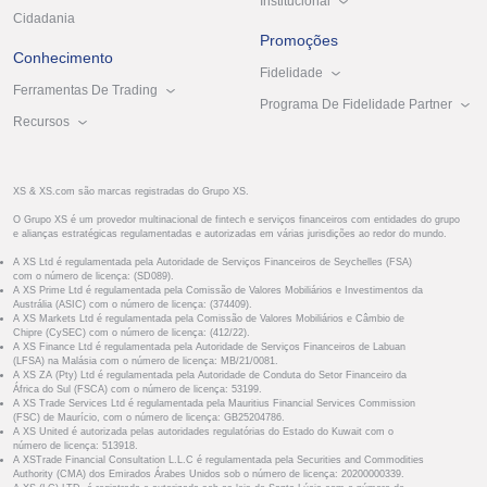
Institucional
Cidadania
Promoções
Conhecimento
Fidelidade
Ferramentas De Trading
Programa De Fidelidade Partner
Recursos
XS & XS.com são marcas registradas do Grupo XS.
O Grupo XS é um provedor multinacional de fintech e serviços financeiros com entidades do grupo
e alianças estratégicas regulamentadas e autorizadas em várias jurisdições ao redor do mundo.
A XS Ltd é regulamentada pela Autoridade de Serviços Financeiros de Seychelles (FSA)
com o número de licença: (SD089).
A XS Prime Ltd é regulamentada pela Comissão de Valores Mobiliários e Investimentos da
Austrália (ASIC) com o número de licença: (374409).
A XS Markets Ltd é regulamentada pela Comissão de Valores Mobiliários e Câmbio de
Chipre (CySEC) com o número de licença: (412/22).
A XS Finance Ltd é regulamentada pela Autoridade de Serviços Financeiros de Labuan
(LFSA) na Malásia com o número de licença: MB/21/0081.
A XS ZA (Pty) Ltd é regulamentada pela Autoridade de Conduta do Setor Financeiro da
África do Sul (FSCA) com o número de licença: 53199.
A XS Trade Services Ltd é regulamentada pela Mauritius Financial Services Commission
(FSC) de Maurício, com o número de licença: GB25204786.
A XS United é autorizada pelas autoridades regulatórias do Estado do Kuwait com o
número de licença: 513918.
A XSTrade Financial Consultation L.L.C é regulamentada pela Securities and Commodities
Authority (CMA) dos Emirados Árabes Unidos sob o número de licença: 20200000339.