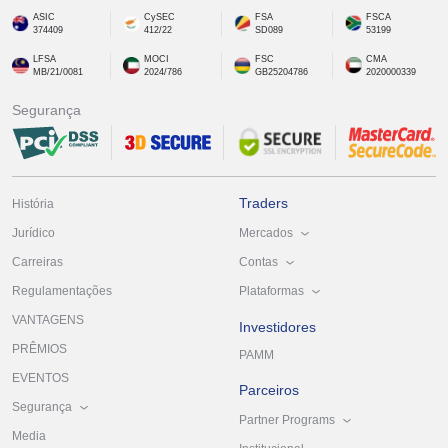
ASIC
CySEC
FSA
FSCA
374409
412/22
SD089
53199
LFSA
MOCI
FSC
CMA
MB/21/0081
2024/786
GB25204786
2020000339
Segurança
Traders
História
Mercados
Jurídico
Contas
Carreiras
Plataformas
Regulamentações
VANTAGENS
Investidores
PRÊMIOS
PAMM
EVENTOS
Parceiros
Segurança
Partner Programs
Media