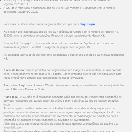
A XS (LC) LTD. é registrada e autorizada sob as leis de Santa Lúcia com o número de
registro: 2025-00114.
A XS Ltd é registrada e autorizada sob as leis de São Vicente e Granadinas com o número
de registro: 27216 BC 2025.
Para mais detalhes sobre nossas regulamentações, por favor
clique aqui
.
XS Fintech Ltd, incorporada sob as leis da República do Chipre com o número de registro HE
426566, é uma provedora de soluções Fintech e o braço tecnológico do Grupo XS.
Ficupay Ltd, Ficupay Ltd, incorporada de acordo com as leis da República de Chipre com o
número de registro HE 433983, é o agente de pagamento do grupo XS.
As entidades acima estão devidamente autorizadas a operar sob a marca e as marcas registradas
XS.
Aviso de Risco:
nossos produtos são negociados com margem e apresentam um alto nível de
risco, sendo possível perder todo o seu capital. Esses produtos podem não ser adequados para
todos e você deve garantir que compreende os riscos envolvidos.
Restrições Regionais:
A marca XS não oferece seus serviços a residentes de certas jurisdições
como EUA, Irã e Coreia do Norte.
Aviso legal:
A XS não está realizando nenhuma ação que possa ser considerada solicitação de
serviços financeiros em países onde tais ações seriam contrárias às leis ou regulamentações
locais.
As informações contidas neste site não são direcionadas a residentes de qualquer país ou
jurisdição onde a distribuição ou uso dessas informações seja contrário à legislação local. Este
conteúdo não constitui aconselhamento de investimento, recomendação ou solicitação para a
realização de qualquer serviço financeiro ou atividade de investimento.
Além disso, este site oferece opções de tradução para melhorar a experiência do usuário e a
acessibilidade.
Traduções para idiomas além do inglês são fornecidas apenas para fins informativos e de