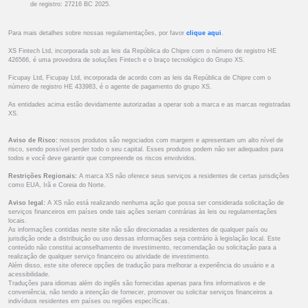
de registro: 27216 BC 2025.
Para mais detalhes sobre nossas regulamentações, por favor
clique aqui
.
XS Fintech Ltd, incorporada sob as leis da República do Chipre com o número de registro HE
426566, é uma provedora de soluções Fintech e o braço tecnológico do Grupo XS.
Ficupay Ltd, Ficupay Ltd, incorporada de acordo com as leis da República de Chipre com o
número de registro HE 433983, é o agente de pagamento do grupo XS.
As entidades acima estão devidamente autorizadas a operar sob a marca e as marcas registradas
XS.
Aviso de Risco:
nossos produtos são negociados com margem e apresentam um alto nível de
risco, sendo possível perder todo o seu capital. Esses produtos podem não ser adequados para
todos e você deve garantir que compreende os riscos envolvidos.
Restrições Regionais:
A marca XS não oferece seus serviços a residentes de certas jurisdições
como EUA, Irã e Coreia do Norte.
Aviso legal:
A XS não está realizando nenhuma ação que possa ser considerada solicitação de
serviços financeiros em países onde tais ações seriam contrárias às leis ou regulamentações
locais.
As informações contidas neste site não são direcionadas a residentes de qualquer país ou
jurisdição onde a distribuição ou uso dessas informações seja contrário à legislação local. Este
conteúdo não constitui aconselhamento de investimento, recomendação ou solicitação para a
realização de qualquer serviço financeiro ou atividade de investimento.
Além disso, este site oferece opções de tradução para melhorar a experiência do usuário e a
acessibilidade.
Traduções para idiomas além do inglês são fornecidas apenas para fins informativos e de
conveniência, não tendo a intenção de fornecer, promover ou solicitar serviços financeiros a
indivíduos residentes em países ou regiões específicas.