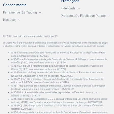
Promoções
Conhecimento
Fidelidade
Ferramentas De Trading
Programa De Fidelidade Partner
Recursos
XS & XS.com são marcas registradas do Grupo XS.
O Grupo XS é um provedor multinacional de fintech e serviços financeiros com entidades do grupo
e alianças estratégicas regulamentadas e autorizadas em várias jurisdições ao redor do mundo.
A XS Ltd é regulamentada pela Autoridade de Serviços Financeiros de Seychelles (FSA)
com o número de licença: (SD089).
A XS Prime Ltd é regulamentada pela Comissão de Valores Mobiliários e Investimentos da
Austrália (ASIC) com o número de licença: (374409).
A XS Markets Ltd é regulamentada pela Comissão de Valores Mobiliários e Câmbio de
Chipre (CySEC) com o número de licença: (412/22).
A XS Finance Ltd é regulamentada pela Autoridade de Serviços Financeiros de Labuan
(LFSA) na Malásia com o número de licença: MB/21/0081.
A XS ZA (Pty) Ltd é regulamentada pela Autoridade de Conduta do Setor Financeiro da
África do Sul (FSCA) com o número de licença: 53199.
A XS Trade Services Ltd é regulamentada pela Mauritius Financial Services Commission
(FSC) de Maurício, com o número de licença: GB25204786.
A XS United é autorizada pelas autoridades regulatórias do Estado do Kuwait com o
número de licença: 513918.
A XSTrade Financial Consultation L.L.C é regulamentada pela Securities and Commodities
Authority (CMA) dos Emirados Árabes Unidos sob o número de licença: 20200000339.
A XS (LC) LTD. é registrada e autorizada sob as leis de Santa Lúcia com o número de
registro: 2025-00114.
A XS Ltd é registrada e autorizada sob as leis de São Vicente e Granadinas com o número