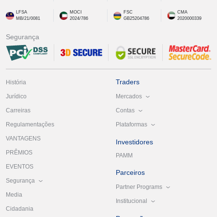
LFSA
MOCI
FSC
CMA
MB/21/0081
2024/786
GB25204786
2020000339
Segurança
Traders
História
Mercados
Jurídico
Contas
Carreiras
Plataformas
Regulamentações
VANTAGENS
Investidores
PRÊMIOS
PAMM
EVENTOS
Parceiros
Segurança
Partner Programs
Media
Institucional
Cidadania