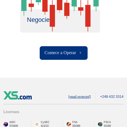
Negocie
Comece a Operar
[email protected]
+248 432 3314
Licenses
ASIC
CySEC
FSA
FSCA
374409
412/22
SD089
53199