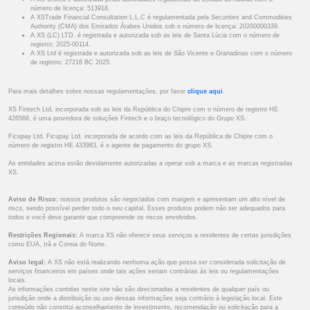
número de licença: 513918.
A XSTrade Financial Consultation L.L.C é regulamentada pela Securities and Commodities
Authority (CMA) dos Emirados Árabes Unidos sob o número de licença: 20200000339.
A XS (LC) LTD. é registrada e autorizada sob as leis de Santa Lúcia com o número de
registro: 2025-00114.
A XS Ltd é registrada e autorizada sob as leis de São Vicente e Granadinas com o número
de registro: 27216 BC 2025.
Para mais detalhes sobre nossas regulamentações, por favor
clique aqui
.
XS Fintech Ltd, incorporada sob as leis da República do Chipre com o número de registro HE
426566, é uma provedora de soluções Fintech e o braço tecnológico do Grupo XS.
Ficupay Ltd, Ficupay Ltd, incorporada de acordo com as leis da República de Chipre com o
número de registro HE 433983, é o agente de pagamento do grupo XS.
As entidades acima estão devidamente autorizadas a operar sob a marca e as marcas registradas
XS.
Aviso de Risco:
nossos produtos são negociados com margem e apresentam um alto nível de
risco, sendo possível perder todo o seu capital. Esses produtos podem não ser adequados para
todos e você deve garantir que compreende os riscos envolvidos.
Restrições Regionais:
A marca XS não oferece seus serviços a residentes de certas jurisdições
como EUA, Irã e Coreia do Norte.
Aviso legal:
A XS não está realizando nenhuma ação que possa ser considerada solicitação de
serviços financeiros em países onde tais ações seriam contrárias às leis ou regulamentações
locais.
As informações contidas neste site não são direcionadas a residentes de qualquer país ou
jurisdição onde a distribuição ou uso dessas informações seja contrário à legislação local. Este
conteúdo não constitui aconselhamento de investimento, recomendação ou solicitação para a