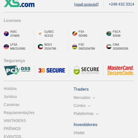
[email protected]
+248 432 3314
Licenses
ASIC
CySEC
FSA
FSCA
374409
412/22
SD089
53199
LFSA
MOCI
FSC
CMA
MB/21/0081
2024/786
GB25204786
2020000339
Segurança
História
Traders
Jurídico
Mercados
Carreiras
Contas
Regulamentações
Plataformas
VANTAGENS
Investidores
PRÊMIOS
PAMM
EVENTOS