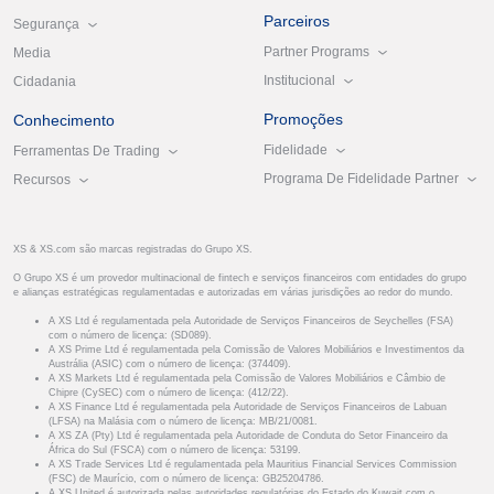
Parceiros
Segurança
Partner Programs
Media
Institucional
Cidadania
Promoções
Conhecimento
Fidelidade
Ferramentas De Trading
Programa De Fidelidade Partner
Recursos
XS & XS.com são marcas registradas do Grupo XS.
O Grupo XS é um provedor multinacional de fintech e serviços financeiros com entidades do grupo
e alianças estratégicas regulamentadas e autorizadas em várias jurisdições ao redor do mundo.
A XS Ltd é regulamentada pela Autoridade de Serviços Financeiros de Seychelles (FSA)
com o número de licença: (SD089).
A XS Prime Ltd é regulamentada pela Comissão de Valores Mobiliários e Investimentos da
Austrália (ASIC) com o número de licença: (374409).
A XS Markets Ltd é regulamentada pela Comissão de Valores Mobiliários e Câmbio de
Chipre (CySEC) com o número de licença: (412/22).
A XS Finance Ltd é regulamentada pela Autoridade de Serviços Financeiros de Labuan
(LFSA) na Malásia com o número de licença: MB/21/0081.
A XS ZA (Pty) Ltd é regulamentada pela Autoridade de Conduta do Setor Financeiro da
África do Sul (FSCA) com o número de licença: 53199.
A XS Trade Services Ltd é regulamentada pela Mauritius Financial Services Commission
(FSC) de Maurício, com o número de licença: GB25204786.
A XS United é autorizada pelas autoridades regulatórias do Estado do Kuwait com o