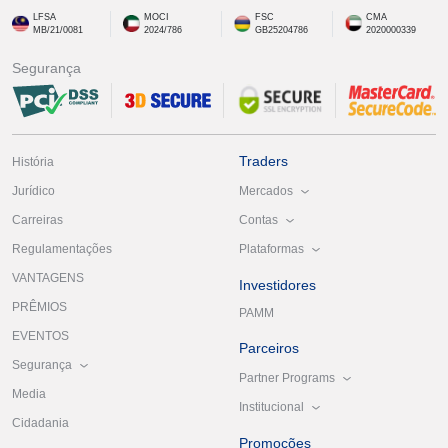
LFSA
MOCI
FSC
CMA
MB/21/0081
2024/786
GB25204786
2020000339
Segurança
Traders
História
Mercados
Jurídico
Contas
Carreiras
Plataformas
Regulamentações
VANTAGENS
Investidores
PRÊMIOS
PAMM
EVENTOS
Parceiros
Segurança
Partner Programs
Media
Institucional
Cidadania
Promoções