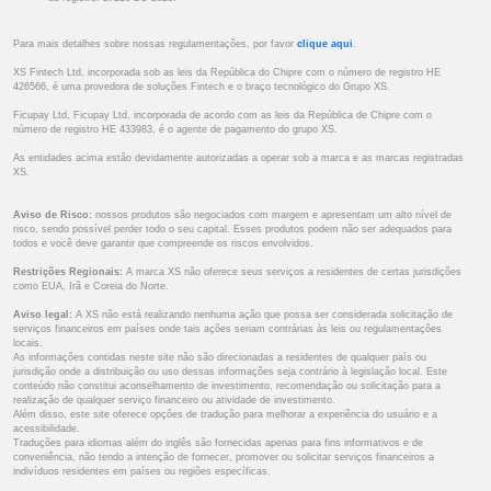
Para mais detalhes sobre nossas regulamentações, por favor
clique aqui
.
XS Fintech Ltd, incorporada sob as leis da República do Chipre com o número de registro HE
426566, é uma provedora de soluções Fintech e o braço tecnológico do Grupo XS.
Ficupay Ltd, Ficupay Ltd, incorporada de acordo com as leis da República de Chipre com o
número de registro HE 433983, é o agente de pagamento do grupo XS.
As entidades acima estão devidamente autorizadas a operar sob a marca e as marcas registradas
XS.
Aviso de Risco:
nossos produtos são negociados com margem e apresentam um alto nível de
risco, sendo possível perder todo o seu capital. Esses produtos podem não ser adequados para
todos e você deve garantir que compreende os riscos envolvidos.
Restrições Regionais:
A marca XS não oferece seus serviços a residentes de certas jurisdições
como EUA, Irã e Coreia do Norte.
Aviso legal:
A XS não está realizando nenhuma ação que possa ser considerada solicitação de
serviços financeiros em países onde tais ações seriam contrárias às leis ou regulamentações
locais.
As informações contidas neste site não são direcionadas a residentes de qualquer país ou
jurisdição onde a distribuição ou uso dessas informações seja contrário à legislação local. Este
conteúdo não constitui aconselhamento de investimento, recomendação ou solicitação para a
realização de qualquer serviço financeiro ou atividade de investimento.
Além disso, este site oferece opções de tradução para melhorar a experiência do usuário e a
acessibilidade.
Traduções para idiomas além do inglês são fornecidas apenas para fins informativos e de
conveniência, não tendo a intenção de fornecer, promover ou solicitar serviços financeiros a
indivíduos residentes em países ou regiões específicas.