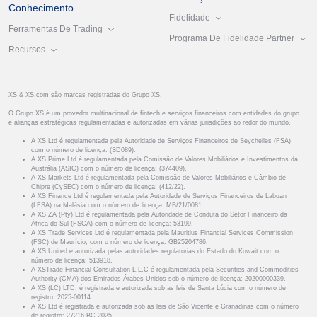
Conhecimento
Fidelidade
Ferramentas De Trading
Programa De Fidelidade Partner
Recursos
XS & XS.com são marcas registradas do Grupo XS.
O Grupo XS é um provedor multinacional de fintech e serviços financeiros com entidades do grupo
e alianças estratégicas regulamentadas e autorizadas em várias jurisdições ao redor do mundo.
A XS Ltd é regulamentada pela Autoridade de Serviços Financeiros de Seychelles (FSA)
com o número de licença: (SD089).
A XS Prime Ltd é regulamentada pela Comissão de Valores Mobiliários e Investimentos da
Austrália (ASIC) com o número de licença: (374409).
A XS Markets Ltd é regulamentada pela Comissão de Valores Mobiliários e Câmbio de
Chipre (CySEC) com o número de licença: (412/22).
A XS Finance Ltd é regulamentada pela Autoridade de Serviços Financeiros de Labuan
(LFSA) na Malásia com o número de licença: MB/21/0081.
A XS ZA (Pty) Ltd é regulamentada pela Autoridade de Conduta do Setor Financeiro da
África do Sul (FSCA) com o número de licença: 53199.
A XS Trade Services Ltd é regulamentada pela Mauritius Financial Services Commission
(FSC) de Maurício, com o número de licença: GB25204786.
A XS United é autorizada pelas autoridades regulatórias do Estado do Kuwait com o
número de licença: 513918.
A XSTrade Financial Consultation L.L.C é regulamentada pela Securities and Commodities
Authority (CMA) dos Emirados Árabes Unidos sob o número de licença: 20200000339.
A XS (LC) LTD. é registrada e autorizada sob as leis de Santa Lúcia com o número de
registro: 2025-00114.
A XS Ltd é registrada e autorizada sob as leis de São Vicente e Granadinas com o número
de registro: 27216 BC 2025.