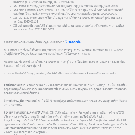
มอริเชียส (FSC) หมายเลขใบอนุญาต GB25204786
XS United ได้รับอนุญาตจากหน่วยงานกำกับดูแลของรัฐคูเวต หมายเลขใบอนุญาต 513918
XSTrade Financial Consultation L.L.C อยู่ภายใต้การกำกับดูแลของ สำนักงานกำกับหลักทรัพย์
และสินค้าโภคภัณฑ์แห่งสหรัฐอาหรับเอมิเรตส์ (CMA) หมายเลขใบอนุญาต 20200000339
XS (LC) Ltd. จดทะเบียนและได้รับใบอนุญาตภายใต้กฎหมายของประเทศเซนต์ลูเซีย หมายเลข
ทะเบียน 2025-00114
XS Ltd จดทะเบียนและได้รับใบอนุญาตภายใต้กฎหมายของประเทศเซนต์วินเซนต์และเกรนาดีนส์
หมายเลขทะเบียน 27216 BC 2025
สำหรับรายละเอียดเพิ่มเติมเกี่ยวกับกฎระเบียบของเรา
โปรดคลิกที่นี่
XS Fintech Ltd ซึ่งจัดตั้งขึ้นภายใต้กฎหมายของสาธารณรัฐไซปรัส โดยมีหมายเลขทะเบียน HE 426566
เป็นผู้ให้บริการโซลูชั่น ฟินเทคและหน่วยงานด้านเทคโนโลยีของ XS Group
Ficupay Ltd ซึ่งจัดตั้งขึ้นภายใต้กฎหมายของสาธารณรัฐไซปรัส โดยมีหมายเลขทะเบียน HE 433983 เป็น
ตัวแทนการชำระเงินของกลุ่ม XS
หน่วยงานข้างต้นได้รับอนุญาตอย่างถูกต้องให้ดำเนินการภายใต้แบรนด์ XS และเครื่องหมายการค้า
คำเตือนความเสี่ยง:
ผลิตภัณฑ์ของเราเทรดด้วยการใช้มาร์จิ้นและมีความเสี่ยงในระดับสูง และเป็นไปได้ที่จะ
สูญเสียเงินทุนทั้งหมดของคุณ ผลิตภัณฑ์เหล่านี้อาจไม่เหมาะสำหรับทุกคน และคุณควรตรวจสอบให้แน่ใจว่า
คุณเข้าใจความเสี่ยงที่เกี่ยวข้อง
ข้อจำกัดด้านภูมิภาค:
แบรนด์ XS ไม่ให้บริการแก่ผู้อยู่อาศัยในเขตประเทศบางแห่ง เช่น สหรัฐอเมริกา อิหร่าน
และเกาหลีเหนือ
ข้อจำกัดทางกฎหมายและการให้บริการ:
XS มิได้ดำเนินการใด ๆ ที่อาจถูกพิจารณาว่าเป็นการชักชวนให้ใช้
บริการทางการเงินในประเทศที่การดำเนินการดังกล่าวขัดต่อกฎหมายหรือข้อบังคับท้องถิ่น
ข้อมูลที่ปรากฏบนเว็บไซต์นี้มิได้มีจุดประสงค์เพื่อมุ่งเน้นหรือเสนอแก่บุคคลที่พำนักอยู่ในประเทศหรือพื้นที่ที่มี
กฎหมายควบคุมเกี่ยวกับบริการทางการเงิน ซึ่งการเผยแพร่หรือการใช้ข้อมูลดังกล่าวอาจขัดต่อกฎหมายหรือข้อ
บังคับท้องถิ่นอีกทั้งมิใช่คำแนะนำด้านการลงทุน คำแนะนำทางการเงิน หรือการชักชวนให้เข้าร่วมบริการ
ทางการเงินหรือกิจกรรมการลงทุนใด ๆ