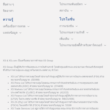
โปรแกรมพันธมิตร
สื่อต่าง ๆ
สถาบัน
จิตอาสา
โปรโมชั่น
ความรู้
การแข่งขัน
เครื่องมือการเทรด
โปรแกรมความภักดี
แหล่งข้อมูล
เพิ่มเติม
โปรแกรมรอยัลตี้สำหรับพาร์ทเนอร์
XS & XS.com เป็นเครื่องหมายการค้าของ XS Group
XS Group เป็นผู้ให้บริการฟินเทคและการเงินข้ามชาติ โดยมีกลุ่มองค์กรและหน่วยงานพาร์ทเนอร์เชิงกลยุทธ์
ที่ได้รับการควบคุมและอนุญาตในเขตประเทศต่างๆ ทั่วโลก
XS Ltd ได้รับการควบคุมโดยสำนักงานกำกับดูแลผู้ให้บริการทางการเงินประเทศเซเชลส์ (FSA) ด้วย
หมายเลขใบอนุญาต: (SD089)
XS Prime Ltd ได้รับการควบคุมโดยคณะกรรมการกำกับหลักทรัพย์และการลงทุนของประเทศ
ออสเตรเลีย (ASIC) ด้วยหมายเลขใบอนุญาต: (374409)
XS Markets Ltd ได้รับการควบคุมโดยคณะกรรมการกำกับหลักทรัพย์และตลาดหลักทรัพย์แห่ง
ประเทศไซปรัส (CySEC) ด้วยหมายเลขใบอนุญาต: (412/22)
XS Finance Ltd ได้รับการควบคุมโดยสำนักงานกำกับดูแลผู้ให้บริการทางการจากเงินลาบวน
(LFSA) ในประเทศมาเลเซีย ด้วยหมายเลขใบอนุญาต: MB/21/0081
XS ZA (Pty) Ltd ได้รับการควบคุมโดยสำนักงานกำกับดูแลการดำเนินงานของสถาบันการเงิน
(FSCA) ในแอฟริกาใต้ (FSCA) ด้วยหมายเลขใบอนุญาต: 53199
XS Trade Services Ltd อยู่ภายใต้การกำกับดูแลของ คณะกรรมาธิการบริการทางการเงินแห่ง