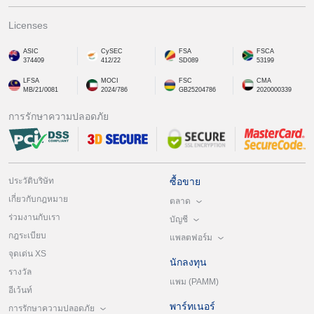
Licenses
ASIC
CySEC
FSA
FSCA
374409
412/22
SD089
53199
LFSA
MOCI
FSC
CMA
MB/21/0081
2024/786
GB25204786
2020000339
การรักษาความปลอดภัย
ประวัติบริษัท
ซื้อขาย
เกี่ยวกับกฎหมาย
ตลาด
ร่วมงานกับเรา
บัญชี
กฎระเบียบ
แพลตฟอร์ม
จุดเด่น XS
นักลงทุน
รางวัล
แพม (PAMM)
อีเว้นท์
พาร์ทเนอร์
การรักษาความปลอดภัย