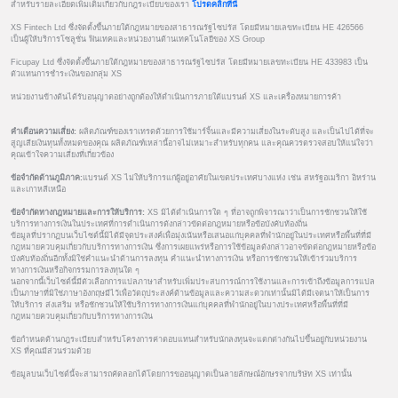
สำหรับรายละเอียดเพิ่มเติมเกี่ยวกับกฎระเบียบของเรา
โปรดคลิกที่นี่
XS Fintech Ltd ซึ่งจัดตั้งขึ้นภายใต้กฎหมายของสาธารณรัฐไซปรัส โดยมีหมายเลขทะเบียน HE 426566
เป็นผู้ให้บริการโซลูชั่น ฟินเทคและหน่วยงานด้านเทคโนโลยีของ XS Group
Ficupay Ltd ซึ่งจัดตั้งขึ้นภายใต้กฎหมายของสาธารณรัฐไซปรัส โดยมีหมายเลขทะเบียน HE 433983 เป็น
ตัวแทนการชำระเงินของกลุ่ม XS
หน่วยงานข้างต้นได้รับอนุญาตอย่างถูกต้องให้ดำเนินการภายใต้แบรนด์ XS และเครื่องหมายการค้า
คำเตือนความเสี่ยง:
ผลิตภัณฑ์ของเราเทรดด้วยการใช้มาร์จิ้นและมีความเสี่ยงในระดับสูง และเป็นไปได้ที่จะ
สูญเสียเงินทุนทั้งหมดของคุณ ผลิตภัณฑ์เหล่านี้อาจไม่เหมาะสำหรับทุกคน และคุณควรตรวจสอบให้แน่ใจว่า
คุณเข้าใจความเสี่ยงที่เกี่ยวข้อง
ข้อจำกัดด้านภูมิภาค:
แบรนด์ XS ไม่ให้บริการแก่ผู้อยู่อาศัยในเขตประเทศบางแห่ง เช่น สหรัฐอเมริกา อิหร่าน
และเกาหลีเหนือ
ข้อจำกัดทางกฎหมายและการให้บริการ:
XS มิได้ดำเนินการใด ๆ ที่อาจถูกพิจารณาว่าเป็นการชักชวนให้ใช้
บริการทางการเงินในประเทศที่การดำเนินการดังกล่าวขัดต่อกฎหมายหรือข้อบังคับท้องถิ่น
ข้อมูลที่ปรากฏบนเว็บไซต์นี้มิได้มีจุดประสงค์เพื่อมุ่งเน้นหรือเสนอแก่บุคคลที่พำนักอยู่ในประเทศหรือพื้นที่ที่มี
กฎหมายควบคุมเกี่ยวกับบริการทางการเงิน ซึ่งการเผยแพร่หรือการใช้ข้อมูลดังกล่าวอาจขัดต่อกฎหมายหรือข้อ
บังคับท้องถิ่นอีกทั้งมิใช่คำแนะนำด้านการลงทุน คำแนะนำทางการเงิน หรือการชักชวนให้เข้าร่วมบริการ
ทางการเงินหรือกิจกรรมการลงทุนใด ๆ
นอกจากนี้เว็บไซต์นี้มีตัวเลือกการแปลภาษาสำหรับเพิ่มประสบการณ์การใช้งานและการเข้าถึงข้อมูลการแปล
เป็นภาษาที่มิใช่ภาษาอังกฤษมีไว้เพื่อวัตถุประสงค์ด้านข้อมูลและความสะดวกเท่านั้นมิได้มีเจตนาให้เป็นการ
ให้บริการ ส่งเสริม หรือชักชวนให้ใช้บริการทางการเงินแก่บุคคลที่พำนักอยู่ในบางประเทศหรือพื้นที่ที่มี
กฎหมายควบคุมเกี่ยวกับบริการทางการเงิน
ข้อกำหนดด้านกฎระเบียบสำหรับโครงการค่าตอบแทนสำหรับนักลงทุนจะแตกต่างกันไปขึ้นอยู่กับหน่วยงาน
XS ที่คุณมีส่วนร่วมด้วย
ข้อมูลบนเว็บไซต์นี้จะสามารถคัดลอกได้โดยการขออนุญาตเป็นลายลักษณ์อักษรจากบริษัท XS เท่านั้น