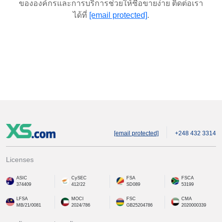
ขององค์กรและการบริการช่วยให้ซื้อขายง่าย ติดต่อเรา
ได้ที่
[email protected]
.
[email protected]
+248 432 3314
Licenses
ASIC
CySEC
FSA
FSCA
374409
412/22
SD089
53199
LFSA
MOCI
FSC
CMA
MB/21/0081
2024/786
GB25204786
2020000339