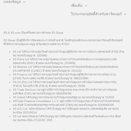
แหล่งข้อมูล
เพิ่มเติม
โปรแกรมรอยัลตี้สำหรับพาร์ทเนอร์
XS & XS.com เป็นเครื่องหมายการค้าของ XS Group
XS Group เป็นผู้ให้บริการฟินเทคและการเงินข้ามชาติ โดยมีกลุ่มองค์กรและหน่วยงานพาร์ทเนอร์เชิงกลยุทธ์
ที่ได้รับการควบคุมและอนุญาตในเขตประเทศต่างๆ ทั่วโลก
XS Ltd ได้รับการควบคุมโดยสำนักงานกำกับดูแลผู้ให้บริการทางการเงินประเทศเซเชลส์ (FSA) ด้วย
หมายเลขใบอนุญาต: (SD089)
XS Prime Ltd ได้รับการควบคุมโดยคณะกรรมการกำกับหลักทรัพย์และการลงทุนของประเทศ
ออสเตรเลีย (ASIC) ด้วยหมายเลขใบอนุญาต: (374409)
XS Markets Ltd ได้รับการควบคุมโดยคณะกรรมการกำกับหลักทรัพย์และตลาดหลักทรัพย์แห่ง
ประเทศไซปรัส (CySEC) ด้วยหมายเลขใบอนุญาต: (412/22)
XS Finance Ltd ได้รับการควบคุมโดยสำนักงานกำกับดูแลผู้ให้บริการทางการจากเงินลาบวน
(LFSA) ในประเทศมาเลเซีย ด้วยหมายเลขใบอนุญาต: MB/21/0081
XS ZA (Pty) Ltd ได้รับการควบคุมโดยสำนักงานกำกับดูแลการดำเนินงานของสถาบันการเงิน
(FSCA) ในแอฟริกาใต้ (FSCA) ด้วยหมายเลขใบอนุญาต: 53199
XS Trade Services Ltd อยู่ภายใต้การกำกับดูแลของ คณะกรรมาธิการบริการทางการเงินแห่ง
มอริเชียส (FSC) หมายเลขใบอนุญาต GB25204786
XS United ได้รับอนุญาตจากหน่วยงานกำกับดูแลของรัฐคูเวต หมายเลขใบอนุญาต 513918
XSTrade Financial Consultation L.L.C อยู่ภายใต้การกำกับดูแลของ สำนักงานกำกับหลักทรัพย์
และสินค้าโภคภัณฑ์แห่งสหรัฐอาหรับเอมิเรตส์ (CMA) หมายเลขใบอนุญาต 20200000339
XS (LC) Ltd. จดทะเบียนและได้รับใบอนุญาตภายใต้กฎหมายของประเทศเซนต์ลูเซีย หมายเลข
ทะเบียน 2025-00114
XS Ltd จดทะเบียนและได้รับใบอนุญาตภายใต้กฎหมายของประเทศเซนต์วินเซนต์และเกรนาดีนส์
หมายเลขทะเบียน 27216 BC 2025