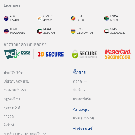
Licenses
ASIC
CySEC
FSA
FSCA
374409
412/22
SD089
53199
LFSA
MOCI
FSC
CMA
MB/21/0081
2024/786
GB25204786
2020000339
การรักษาความปลอดภัย
ซื้อขาย
ประวัติบริษัท
ตลาด
เกี่ยวกับกฎหมาย
บัญชี
ร่วมงานกับเรา
แพลตฟอร์ม
กฎระเบียบ
จุดเด่น XS
นักลงทุน
รางวัล
แพม (PAMM)
อีเว้นท์
พาร์ทเนอร์
การรักษาความปลอดภัย