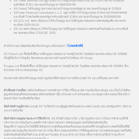
XS Trade Services Ltd อยู่ภายใต้การกำกับดูแลของ คณะกรรมาธิการบริการทางการเงินแห่ง
มอริเชียส (FSC) หมายเลขใบอนุญาต GB25204786
XS United ได้รับอนุญาตจากหน่วยงานกำกับดูแลของรัฐคูเวต หมายเลขใบอนุญาต 513918
XSTrade Financial Consultation L.L.C อยู่ภายใต้การกำกับดูแลของ สำนักงานกำกับหลักทรัพย์
และสินค้าโภคภัณฑ์แห่งสหรัฐอาหรับเอมิเรตส์ (CMA) หมายเลขใบอนุญาต 20200000339
XS (LC) Ltd. จดทะเบียนและได้รับใบอนุญาตภายใต้กฎหมายของประเทศเซนต์ลูเซีย หมายเลข
ทะเบียน 2025-00114
XS Ltd จดทะเบียนและได้รับใบอนุญาตภายใต้กฎหมายของประเทศเซนต์วินเซนต์และเกรนาดีนส์
หมายเลขทะเบียน 27216 BC 2025
สำหรับรายละเอียดเพิ่มเติมเกี่ยวกับกฎระเบียบของเรา
โปรดคลิกที่นี่
XS Fintech Ltd ซึ่งจัดตั้งขึ้นภายใต้กฎหมายของสาธารณรัฐไซปรัส โดยมีหมายเลขทะเบียน HE 426566
เป็นผู้ให้บริการโซลูชั่น ฟินเทคและหน่วยงานด้านเทคโนโลยีของ XS Group
Ficupay Ltd ซึ่งจัดตั้งขึ้นภายใต้กฎหมายของสาธารณรัฐไซปรัส โดยมีหมายเลขทะเบียน HE 433983 เป็น
ตัวแทนการชำระเงินของกลุ่ม XS
หน่วยงานข้างต้นได้รับอนุญาตอย่างถูกต้องให้ดำเนินการภายใต้แบรนด์ XS และเครื่องหมายการค้า
คำเตือนความเสี่ยง:
ผลิตภัณฑ์ของเราเทรดด้วยการใช้มาร์จิ้นและมีความเสี่ยงในระดับสูง และเป็นไปได้ที่จะ
สูญเสียเงินทุนทั้งหมดของคุณ ผลิตภัณฑ์เหล่านี้อาจไม่เหมาะสำหรับทุกคน และคุณควรตรวจสอบให้แน่ใจว่า
คุณเข้าใจความเสี่ยงที่เกี่ยวข้อง
ข้อจำกัดด้านภูมิภาค:
แบรนด์ XS ไม่ให้บริการแก่ผู้อยู่อาศัยในเขตประเทศบางแห่ง เช่น สหรัฐอเมริกา อิหร่าน
และเกาหลีเหนือ
ข้อจำกัดทางกฎหมายและการให้บริการ:
XS มิได้ดำเนินการใด ๆ ที่อาจถูกพิจารณาว่าเป็นการชักชวนให้ใช้
บริการทางการเงินในประเทศที่การดำเนินการดังกล่าวขัดต่อกฎหมายหรือข้อบังคับท้องถิ่น
ข้อมูลที่ปรากฏบนเว็บไซต์นี้มิได้มีจุดประสงค์เพื่อมุ่งเน้นหรือเสนอแก่บุคคลที่พำนักอยู่ในประเทศหรือพื้นที่ที่มี
กฎหมายควบคุมเกี่ยวกับบริการทางการเงิน ซึ่งการเผยแพร่หรือการใช้ข้อมูลดังกล่าวอาจขัดต่อกฎหมายหรือข้อ
บังคับท้องถิ่นอีกทั้งมิใช่คำแนะนำด้านการลงทุน คำแนะนำทางการเงิน หรือการชักชวนให้เข้าร่วมบริการ
ทางการเงินหรือกิจกรรมการลงทุนใด ๆ