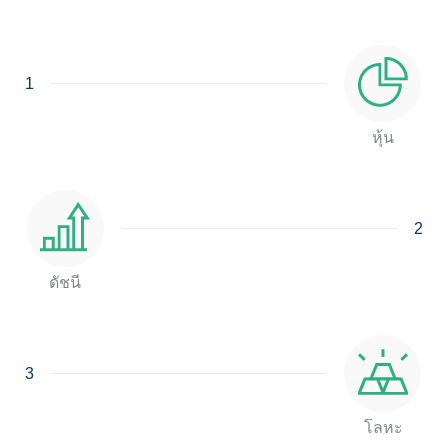
1
หุ้น
2
ดัชนี
3
โลหะ