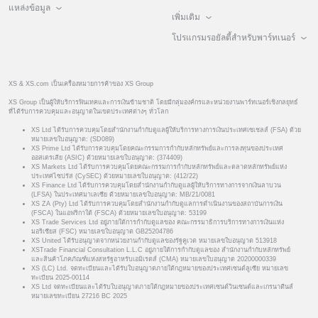
แหล่งข้อมูล
เพิ่มเติม
โปรแกรมรอยัลตี้สำหรับพาร์ทเนอร์
XS & XS.com เป็นเครื่องหมายการค้าของ XS Group
XS Group เป็นผู้ให้บริการฟินเทคและการเงินข้ามชาติ โดยมีกลุ่มองค์กรและหน่วยงานพาร์ทเนอร์เชิงกลยุทธ์
ที่ได้รับการควบคุมและอนุญาตในเขตประเทศต่างๆ ทั่วโลก
XS Ltd ได้รับการควบคุมโดยสำนักงานกำกับดูแลผู้ให้บริการทางการเงินประเทศเซเชลส์ (FSA) ด้วย
หมายเลขใบอนุญาต: (SD089)
XS Prime Ltd ได้รับการควบคุมโดยคณะกรรมการกำกับหลักทรัพย์และการลงทุนของประเทศ
ออสเตรเลีย (ASIC) ด้วยหมายเลขใบอนุญาต: (374409)
XS Markets Ltd ได้รับการควบคุมโดยคณะกรรมการกำกับหลักทรัพย์และตลาดหลักทรัพย์แห่ง
ประเทศไซปรัส (CySEC) ด้วยหมายเลขใบอนุญาต: (412/22)
XS Finance Ltd ได้รับการควบคุมโดยสำนักงานกำกับดูแลผู้ให้บริการทางการจากเงินลาบวน
(LFSA) ในประเทศมาเลเซีย ด้วยหมายเลขใบอนุญาต: MB/21/0081
XS ZA (Pty) Ltd ได้รับการควบคุมโดยสำนักงานกำกับดูแลการดำเนินงานของสถาบันการเงิน
(FSCA) ในแอฟริกาใต้ (FSCA) ด้วยหมายเลขใบอนุญาต: 53199
XS Trade Services Ltd อยู่ภายใต้การกำกับดูแลของ คณะกรรมาธิการบริการทางการเงินแห่ง
มอริเชียส (FSC) หมายเลขใบอนุญาต GB25204786
XS United ได้รับอนุญาตจากหน่วยงานกำกับดูแลของรัฐคูเวต หมายเลขใบอนุญาต 513918
XSTrade Financial Consultation L.L.C อยู่ภายใต้การกำกับดูแลของ สำนักงานกำกับหลักทรัพย์
และสินค้าโภคภัณฑ์แห่งสหรัฐอาหรับเอมิเรตส์ (CMA) หมายเลขใบอนุญาต 20200000339
XS (LC) Ltd. จดทะเบียนและได้รับใบอนุญาตภายใต้กฎหมายของประเทศเซนต์ลูเซีย หมายเลข
ทะเบียน 2025-00114
XS Ltd จดทะเบียนและได้รับใบอนุญาตภายใต้กฎหมายของประเทศเซนต์วินเซนต์และเกรนาดีนส์
หมายเลขทะเบียน 27216 BC 2025