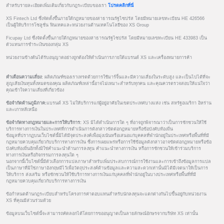
สำหรับรายละเอียดเพิ่มเติมเกี่ยวกับกฎระเบียบของเรา
โปรดคลิกที่นี่
XS Fintech Ltd ซึ่งจัดตั้งขึ้นภายใต้กฎหมายของสาธารณรัฐไซปรัส โดยมีหมายเลขทะเบียน HE 426566
เป็นผู้ให้บริการโซลูชั่น ฟินเทคและหน่วยงานด้านเทคโนโลยีของ XS Group
Ficupay Ltd ซึ่งจัดตั้งขึ้นภายใต้กฎหมายของสาธารณรัฐไซปรัส โดยมีหมายเลขทะเบียน HE 433983 เป็น
ตัวแทนการชำระเงินของกลุ่ม XS
หน่วยงานข้างต้นได้รับอนุญาตอย่างถูกต้องให้ดำเนินการภายใต้แบรนด์ XS และเครื่องหมายการค้า
คำเตือนความเสี่ยง:
ผลิตภัณฑ์ของเราเทรดด้วยการใช้มาร์จิ้นและมีความเสี่ยงในระดับสูง และเป็นไปได้ที่จะ
สูญเสียเงินทุนทั้งหมดของคุณ ผลิตภัณฑ์เหล่านี้อาจไม่เหมาะสำหรับทุกคน และคุณควรตรวจสอบให้แน่ใจว่า
คุณเข้าใจความเสี่ยงที่เกี่ยวข้อง
ข้อจำกัดด้านภูมิภาค:
แบรนด์ XS ไม่ให้บริการแก่ผู้อยู่อาศัยในเขตประเทศบางแห่ง เช่น สหรัฐอเมริกา อิหร่าน
และเกาหลีเหนือ
ข้อจำกัดทางกฎหมายและการให้บริการ:
XS มิได้ดำเนินการใด ๆ ที่อาจถูกพิจารณาว่าเป็นการชักชวนให้ใช้
บริการทางการเงินในประเทศที่การดำเนินการดังกล่าวขัดต่อกฎหมายหรือข้อบังคับท้องถิ่น
ข้อมูลที่ปรากฏบนเว็บไซต์นี้มิได้มีจุดประสงค์เพื่อมุ่งเน้นหรือเสนอแก่บุคคลที่พำนักอยู่ในประเทศหรือพื้นที่ที่มี
กฎหมายควบคุมเกี่ยวกับบริการทางการเงิน ซึ่งการเผยแพร่หรือการใช้ข้อมูลดังกล่าวอาจขัดต่อกฎหมายหรือข้อ
บังคับท้องถิ่นอีกทั้งมิใช่คำแนะนำด้านการลงทุน คำแนะนำทางการเงิน หรือการชักชวนให้เข้าร่วมบริการ
ทางการเงินหรือกิจกรรมการลงทุนใด ๆ
นอกจากนี้เว็บไซต์นี้มีตัวเลือกการแปลภาษาสำหรับเพิ่มประสบการณ์การใช้งานและการเข้าถึงข้อมูลการแปล
เป็นภาษาที่มิใช่ภาษาอังกฤษมีไว้เพื่อวัตถุประสงค์ด้านข้อมูลและความสะดวกเท่านั้นมิได้มีเจตนาให้เป็นการ
ให้บริการ ส่งเสริม หรือชักชวนให้ใช้บริการทางการเงินแก่บุคคลที่พำนักอยู่ในบางประเทศหรือพื้นที่ที่มี
กฎหมายควบคุมเกี่ยวกับบริการทางการเงิน
ข้อกำหนดด้านกฎระเบียบสำหรับโครงการค่าตอบแทนสำหรับนักลงทุนจะแตกต่างกันไปขึ้นอยู่กับหน่วยงาน
XS ที่คุณมีส่วนร่วมด้วย
ข้อมูลบนเว็บไซต์นี้จะสามารถคัดลอกได้โดยการขออนุญาตเป็นลายลักษณ์อักษรจากบริษัท XS เท่านั้น