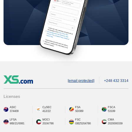
[email protected]
+248 432 3314
Licenses
ASIC
CySEC
FSA
FSCA
374409
412/22
SD089
53199
LFSA
MOCI
FSC
CMA
MB/21/0081
2024/786
GB25204786
2020000339