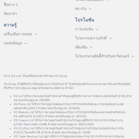
สื่อต่าง ๆ
สถาบัน
จิตอาสา
โปรโมชั่น
ความรู้
การแข่งขัน
เครื่องมือการเทรด
โปรแกรมความภักดี
แหล่งข้อมูล
เพิ่มเติม
โปรแกรมรอยัลตี้สำหรับพาร์ทเนอร์
XS & XS.com เป็นเครื่องหมายการค้าของ XS Group
XS Group เป็นผู้ให้บริการฟินเทคและการเงินข้ามชาติ โดยมีกลุ่มองค์กรและหน่วยงานพาร์ทเนอร์เชิงกลยุทธ์
ที่ได้รับการควบคุมและอนุญาตในเขตประเทศต่างๆ ทั่วโลก
XS Ltd ได้รับการควบคุมโดยสำนักงานกำกับดูแลผู้ให้บริการทางการเงินประเทศเซเชลส์ (FSA) ด้วย
หมายเลขใบอนุญาต: (SD089)
XS Prime Ltd ได้รับการควบคุมโดยคณะกรรมการกำกับหลักทรัพย์และการลงทุนของประเทศ
ออสเตรเลีย (ASIC) ด้วยหมายเลขใบอนุญาต: (374409)
XS Markets Ltd ได้รับการควบคุมโดยคณะกรรมการกำกับหลักทรัพย์และตลาดหลักทรัพย์แห่ง
ประเทศไซปรัส (CySEC) ด้วยหมายเลขใบอนุญาต: (412/22)
XS Finance Ltd ได้รับการควบคุมโดยสำนักงานกำกับดูแลผู้ให้บริการทางการจากเงินลาบวน
(LFSA) ในประเทศมาเลเซีย ด้วยหมายเลขใบอนุญาต: MB/21/0081
XS ZA (Pty) Ltd ได้รับการควบคุมโดยสำนักงานกำกับดูแลการดำเนินงานของสถาบันการเงิน
(FSCA) ในแอฟริกาใต้ (FSCA) ด้วยหมายเลขใบอนุญาต: 53199
XS Trade Services Ltd อยู่ภายใต้การกำกับดูแลของ คณะกรรมาธิการบริการทางการเงินแห่ง