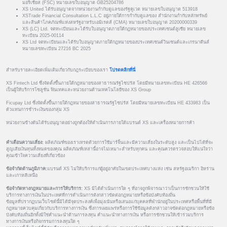
มอริเชียส (FSC) หมายเลขใบอนุญาต GB25204786
XS United ได้รับอนุญาตจากหน่วยงานกำกับดูแลของรัฐคูเวต หมายเลขใบอนุญาต 513918
XSTrade Financial Consultation L.L.C อยู่ภายใต้การกำกับดูแลของ สำนักงานกำกับหลักทรัพย์
และสินค้าโภคภัณฑ์แห่งสหรัฐอาหรับเอมิเรตส์ (CMA) หมายเลขใบอนุญาต 20200000339
XS (LC) Ltd. จดทะเบียนและได้รับใบอนุญาตภายใต้กฎหมายของประเทศเซนต์ลูเซีย หมายเลข
ทะเบียน 2025-00114
XS Ltd จดทะเบียนและได้รับใบอนุญาตภายใต้กฎหมายของประเทศเซนต์วินเซนต์และเกรนาดีนส์
หมายเลขทะเบียน 27216 BC 2025
สำหรับรายละเอียดเพิ่มเติมเกี่ยวกับกฎระเบียบของเรา
โปรดคลิกที่นี่
XS Fintech Ltd ซึ่งจัดตั้งขึ้นภายใต้กฎหมายของสาธารณรัฐไซปรัส โดยมีหมายเลขทะเบียน HE 426566
เป็นผู้ให้บริการโซลูชั่น ฟินเทคและหน่วยงานด้านเทคโนโลยีของ XS Group
Ficupay Ltd ซึ่งจัดตั้งขึ้นภายใต้กฎหมายของสาธารณรัฐไซปรัส โดยมีหมายเลขทะเบียน HE 433983 เป็น
ตัวแทนการชำระเงินของกลุ่ม XS
หน่วยงานข้างต้นได้รับอนุญาตอย่างถูกต้องให้ดำเนินการภายใต้แบรนด์ XS และเครื่องหมายการค้า
คำเตือนความเสี่ยง:
ผลิตภัณฑ์ของเราเทรดด้วยการใช้มาร์จิ้นและมีความเสี่ยงในระดับสูง และเป็นไปได้ที่จะ
สูญเสียเงินทุนทั้งหมดของคุณ ผลิตภัณฑ์เหล่านี้อาจไม่เหมาะสำหรับทุกคน และคุณควรตรวจสอบให้แน่ใจว่า
คุณเข้าใจความเสี่ยงที่เกี่ยวข้อง
ข้อจำกัดด้านภูมิภาค:
แบรนด์ XS ไม่ให้บริการแก่ผู้อยู่อาศัยในเขตประเทศบางแห่ง เช่น สหรัฐอเมริกา อิหร่าน
และเกาหลีเหนือ
ข้อจำกัดทางกฎหมายและการให้บริการ:
XS มิได้ดำเนินการใด ๆ ที่อาจถูกพิจารณาว่าเป็นการชักชวนให้ใช้
บริการทางการเงินในประเทศที่การดำเนินการดังกล่าวขัดต่อกฎหมายหรือข้อบังคับท้องถิ่น
ข้อมูลที่ปรากฏบนเว็บไซต์นี้มิได้มีจุดประสงค์เพื่อมุ่งเน้นหรือเสนอแก่บุคคลที่พำนักอยู่ในประเทศหรือพื้นที่ที่มี
กฎหมายควบคุมเกี่ยวกับบริการทางการเงิน ซึ่งการเผยแพร่หรือการใช้ข้อมูลดังกล่าวอาจขัดต่อกฎหมายหรือข้อ
บังคับท้องถิ่นอีกทั้งมิใช่คำแนะนำด้านการลงทุน คำแนะนำทางการเงิน หรือการชักชวนให้เข้าร่วมบริการ
ทางการเงินหรือกิจกรรมการลงทุนใด ๆ