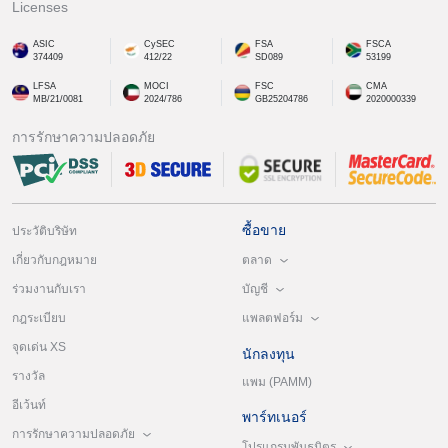
Licenses
ASIC
CySEC
FSA
FSCA
374409
412/22
SD089
53199
LFSA
MOCI
FSC
CMA
MB/21/0081
2024/786
GB25204786
2020000339
การรักษาความปลอดภัย
ซื้อขาย
ประวัติบริษัท
ตลาด
เกี่ยวกับกฎหมาย
บัญชี
ร่วมงานกับเรา
แพลตฟอร์ม
กฎระเบียบ
จุดเด่น XS
นักลงทุน
รางวัล
แพม (PAMM)
อีเว้นท์
พาร์ทเนอร์
การรักษาความปลอดภัย
โปรแกรมพันธมิตร