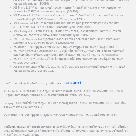
หมายเลขใบอนุญาต: (SD089)
XS Prime Ltd ได้รับการควบคุมโดยคณะกรรมการกำกับหลักทรัพย์และการลงทุนของประเทศ
ออสเตรเลีย (ASIC) ด้วยหมายเลขใบอนุญาต: (374409)
XS Markets Ltd ได้รับการควบคุมโดยคณะกรรมการกำกับหลักทรัพย์และตลาดหลักทรัพย์แห่ง
ประเทศไซปรัส (CySEC) ด้วยหมายเลขใบอนุญาต: (412/22)
XS Finance Ltd ได้รับการควบคุมโดยสำนักงานกำกับดูแลผู้ให้บริการทางการจากเงินลาบวน
(LFSA) ในประเทศมาเลเซีย ด้วยหมายเลขใบอนุญาต: MB/21/0081
XS ZA (Pty) Ltd ได้รับการควบคุมโดยสำนักงานกำกับดูแลการดำเนินงานของสถาบันการเงิน
(FSCA) ในแอฟริกาใต้ (FSCA) ด้วยหมายเลขใบอนุญาต: 53199
XS Trade Services Ltd อยู่ภายใต้การกำกับดูแลของ คณะกรรมาธิการบริการทางการเงินแห่ง
มอริเชียส (FSC) หมายเลขใบอนุญาต GB25204786
XS United ได้รับอนุญาตจากหน่วยงานกำกับดูแลของรัฐคูเวต หมายเลขใบอนุญาต 513918
XSTrade Financial Consultation L.L.C อยู่ภายใต้การกำกับดูแลของ สำนักงานกำกับหลักทรัพย์
และสินค้าโภคภัณฑ์แห่งสหรัฐอาหรับเอมิเรตส์ (CMA) หมายเลขใบอนุญาต 20200000339
XS (LC) Ltd. จดทะเบียนและได้รับใบอนุญาตภายใต้กฎหมายของประเทศเซนต์ลูเซีย หมายเลข
ทะเบียน 2025-00114
XS Ltd จดทะเบียนและได้รับใบอนุญาตภายใต้กฎหมายของประเทศเซนต์วินเซนต์และเกรนาดีนส์
หมายเลขทะเบียน 27216 BC 2025
สำหรับรายละเอียดเพิ่มเติมเกี่ยวกับกฎระเบียบของเรา
โปรดคลิกที่นี่
XS Fintech Ltd ซึ่งจัดตั้งขึ้นภายใต้กฎหมายของสาธารณรัฐไซปรัส โดยมีหมายเลขทะเบียน HE 426566
เป็นผู้ให้บริการโซลูชั่น ฟินเทคและหน่วยงานด้านเทคโนโลยีของ XS Group
Ficupay Ltd ซึ่งจัดตั้งขึ้นภายใต้กฎหมายของสาธารณรัฐไซปรัส โดยมีหมายเลขทะเบียน HE 433983 เป็น
ตัวแทนการชำระเงินของกลุ่ม XS
หน่วยงานข้างต้นได้รับอนุญาตอย่างถูกต้องให้ดำเนินการภายใต้แบรนด์ XS และเครื่องหมายการค้า
คำเตือนความเสี่ยง:
ผลิตภัณฑ์ของเราเทรดด้วยการใช้มาร์จิ้นและมีความเสี่ยงในระดับสูง และเป็นไปได้ที่จะ
สูญเสียเงินทุนทั้งหมดของคุณ ผลิตภัณฑ์เหล่านี้อาจไม่เหมาะสำหรับทุกคน และคุณควรตรวจสอบให้แน่ใจว่า
คุณเข้าใจความเสี่ยงที่เกี่ยวข้อง