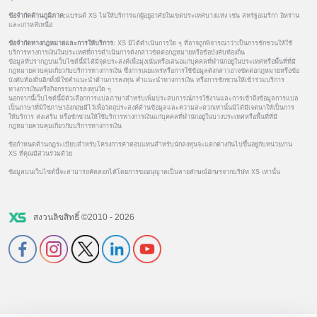
ข้อจำกัดด้านภูมิภาค:
แบรนด์ XS ไม่ให้บริการแก่ผู้อยู่อาศัยในเขตประเทศบางแห่ง เช่น สหรัฐอเมริกา อิหร่าน
และเกาหลีเหนือ
ข้อจำกัดทางกฎหมายและการให้บริการ:
XS มิได้ดำเนินการใด ๆ ที่อาจถูกพิจารณาว่าเป็นการชักชวนให้ใช้
บริการทางการเงินในประเทศที่การดำเนินการดังกล่าวขัดต่อกฎหมายหรือข้อบังคับท้องถิ่น
ข้อมูลที่ปรากฏบนเว็บไซต์นี้มิได้มีจุดประสงค์เพื่อมุ่งเน้นหรือเสนอแก่บุคคลที่พำนักอยู่ในประเทศหรือพื้นที่ที่มี
กฎหมายควบคุมเกี่ยวกับบริการทางการเงิน ซึ่งการเผยแพร่หรือการใช้ข้อมูลดังกล่าวอาจขัดต่อกฎหมายหรือข้อ
บังคับท้องถิ่นอีกทั้งมิใช่คำแนะนำด้านการลงทุน คำแนะนำทางการเงิน หรือการชักชวนให้เข้าร่วมบริการ
ทางการเงินหรือกิจกรรมการลงทุนใด ๆ
นอกจากนี้เว็บไซต์นี้มีตัวเลือกการแปลภาษาสำหรับเพิ่มประสบการณ์การใช้งานและการเข้าถึงข้อมูลการแปล
เป็นภาษาที่มิใช่ภาษาอังกฤษมีไว้เพื่อวัตถุประสงค์ด้านข้อมูลและความสะดวกเท่านั้นมิได้มีเจตนาให้เป็นการ
ให้บริการ ส่งเสริม หรือชักชวนให้ใช้บริการทางการเงินแก่บุคคลที่พำนักอยู่ในบางประเทศหรือพื้นที่ที่มี
กฎหมายควบคุมเกี่ยวกับบริการทางการเงิน
ข้อกำหนดด้านกฎระเบียบสำหรับโครงการค่าตอบแทนสำหรับนักลงทุนจะแตกต่างกันไปขึ้นอยู่กับหน่วยงาน
XS ที่คุณมีส่วนร่วมด้วย
ข้อมูลบนเว็บไซต์นี้จะสามารถคัดลอกได้โดยการขออนุญาตเป็นลายลักษณ์อักษรจากบริษัท XS เท่านั้น
สงวนลิขสิทธิ์ ©2010 - 2026