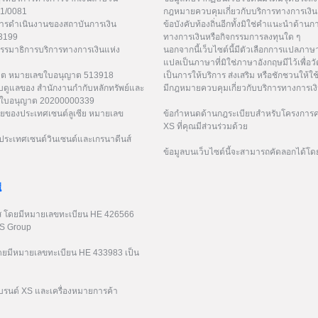
21/0081
กฎหมายควบคุมเกี่ยวกับบริการทางการเงิน 
การดำเนินงานของสถาบันการเงิน
ข้อบังคับท้องถิ่นอีกทั้งมิใช่คำแนะนำด้า
53199
ทางการเงินหรือกิจกรรมการลงทุนใด ๆ
กรรมาธิการบริการทางการเงินแห่ง
นอกจากนี้เว็บไซต์นี้มีตัวเลือกการแปลภา
แปลเป็นภาษาที่มิใช่ภาษาอังกฤษมีไว้เพื่อว
ูเวต หมายเลขใบอนุญาต 513918
เป็นการให้บริการ ส่งเสริม หรือชักชวนให้ใช
ับดูแลของ สำนักงานกำกับหลักทรัพย์และ
มีกฎหมายควบคุมเกี่ยวกับบริการทางการเง
เลขใบอนุญาต 20200000339
ยของประเทศเซนต์ลูเซีย หมายเลข
ข้อกำหนดด้านกฎระเบียบสำหรับโครงการค่
XS ที่คุณมีส่วนร่วมด้วย
ระเทศเซนต์วินเซนต์และเกรนาดีนส์
ข้อมูลบนเว็บไซต์นี้จะสามารถคัดลอกได้โด
่
รัส โดยมีหมายเลขทะเบียน HE 426566
XS Group
 โดยมีหมายเลขทะเบียน HE 433983 เป็น
บรนด์ XS และเครื่องหมายการค้า