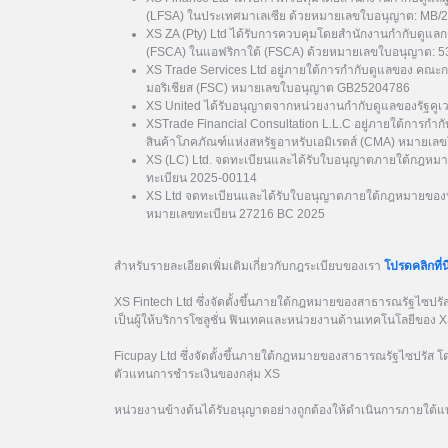
(LFSA) ในประเทศมาเลเซีย ด้วยหมายเลขใบอนุญาต: MB/
XS ZA (Pty) Ltd ได้รับการควบคุมโดยสำนักงานกำกับดูแล
(FSCA) ในแอฟริกาใต้ (FSCA) ด้วยหมายเลขใบอนุญาต: 
XS Trade Services Ltd อยู่ภายใต้การกำกับดูแลของ คณะ
มอริเชียส (FSC) หมายเลขใบอนุญาต GB25204786
XS United ได้รับอนุญาตจากหน่วยงานกำกับดูแลของรัฐค
XSTrade Financial Consultation L.L.C อยู่ภายใต้การกำก
สินค้าโภคภัณฑ์แห่งสหรัฐอาหรับเอมิเรตส์ (CMA) หมาย
XS (LC) Ltd. จดทะเบียนและได้รับใบอนุญาตภายใต้กฎหมา
ทะเบียน 2025-00114
XS Ltd จดทะเบียนและได้รับใบอนุญาตภายใต้กฎหมายของป
หมายเลขทะเบียน 27216 BC 2025
สำหรับรายละเอียดเพิ่มเติมเกี่ยวกับกฎระเบียบของเรา
โปรดคลิกที่นี
XS Fintech Ltd ซึ่งจัดตั้งขึ้นภายใต้กฎหมายของสาธารณรัฐไซป
เป็นผู้ให้บริการโซลูชั่น ฟินเทคและหน่วยงานด้านเทคโนโลยีของ 
Ficupay Ltd ซึ่งจัดตั้งขึ้นภายใต้กฎหมายของสาธารณรัฐไซปรัส
ตัวแทนการชำระเงินของกลุ่ม XS
หน่วยงานข้างต้นได้รับอนุญาตอย่างถูกต้องให้ดำเนินการภายใต้แ