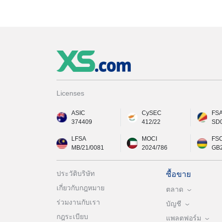
Licenses
ASIC
CySEC
FS
374409
412/22
SD
LFSA
MOCI
FS
MB/21/0081
2024/786
GB
ประวัติบริษัท
ซื้อขาย
เกี่ยวกับกฎหมาย
ตลาด
ร่วมงานกับเรา
บัญชี
กฎระเบียบ
แพลตฟอร์ม