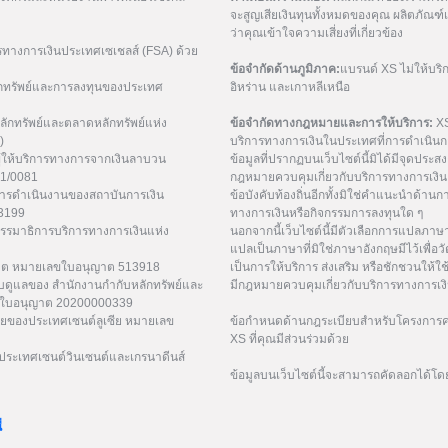
จะสูญเสียเงินทุนทั้งหมดของคุณ ผลิตภัณ
ว่าคุณเข้าใจความเสี่ยงที่เกี่ยวข้อง
รทางการเงินประเทศเซเชลส์ (FSA) ด้วย
ข้อจำกัดด้านภูมิภาค:
แบรนด์ XS ไม่ให้บริ
กทรัพย์และการลงทุนของประเทศ
อิหร่าน และเกาหลีเหนือ
ักทรัพย์และตลาดหลักทรัพย์แห่ง
ข้อจำกัดทางกฎหมายและการให้บริการ:
XS
)
บริการทางการเงินในประเทศที่การดำเนินกา
ู้ให้บริการทางการจากเงินลาบวน
ข้อมูลที่ปรากฏบนเว็บไซต์นี้มิได้มีจุดประสงค์
21/0081
กฎหมายควบคุมเกี่ยวกับบริการทางการเงิน 
การดำเนินงานของสถาบันการเงิน
ข้อบังคับท้องถิ่นอีกทั้งมิใช่คำแนะนำด้า
53199
ทางการเงินหรือกิจกรรมการลงทุนใด ๆ
กรรมาธิการบริการทางการเงินแห่ง
นอกจากนี้เว็บไซต์นี้มีตัวเลือกการแปลภา
แปลเป็นภาษาที่มิใช่ภาษาอังกฤษมีไว้เพื่อว
ูเวต หมายเลขใบอนุญาต 513918
เป็นการให้บริการ ส่งเสริม หรือชักชวนให้ใช
ับดูแลของ สำนักงานกำกับหลักทรัพย์และ
มีกฎหมายควบคุมเกี่ยวกับบริการทางการเง
เลขใบอนุญาต 20200000339
ยของประเทศเซนต์ลูเซีย หมายเลข
ข้อกำหนดด้านกฎระเบียบสำหรับโครงการค่
XS ที่คุณมีส่วนร่วมด้วย
ระเทศเซนต์วินเซนต์และเกรนาดีนส์
ข้อมูลบนเว็บไซต์นี้จะสามารถคัดลอกได้โด
่