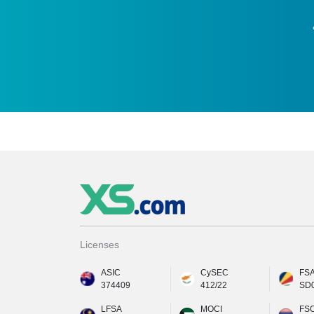
Licenses
ASIC
CySEC
FS
374409
412/22
SD
LFSA
MOCI
FS