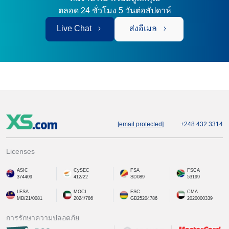
ตลอด 24 ชั่วโมง 5 วันต่อสัปดาห์
Live Chat
ส่งอีเมล
[email protected]
+248 432 3314
Licenses
ASIC
CySEC
FSA
FSCA
374409
412/22
SD089
53199
LFSA
MOCI
FSC
CMA
MB/21/0081
2024/786
GB25204786
2020000339
การรักษาความปลอดภัย