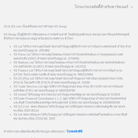
โปรแกรมรอยัลตี้สำหรับพาร์ทเนอร์
XS & XS.com เป็นเครื่องหมายการค้าของ XS Group
XS Group เป็นผู้ให้บริการฟินเทคและการเงินข้ามชาติ โดยมีกลุ่มองค์กรและหน่วยงานพาร์ทเนอร์เชิงกลยุทธ์
ที่ได้รับการควบคุมและอนุญาตในเขตประเทศต่างๆ ทั่วโลก
XS Ltd ได้รับการควบคุมโดยสำนักงานกำกับดูแลผู้ให้บริการทางการเงินประเทศเซเชลส์ (FSA) ด้วย
หมายเลขใบอนุญาต: (SD089)
XS Prime Ltd ได้รับการควบคุมโดยคณะกรรมการกำกับหลักทรัพย์และการลงทุนของประเทศ
ออสเตรเลีย (ASIC) ด้วยหมายเลขใบอนุญาต: (374409)
XS Markets Ltd ได้รับการควบคุมโดยคณะกรรมการกำกับหลักทรัพย์และตลาดหลักทรัพย์แห่ง
ประเทศไซปรัส (CySEC) ด้วยหมายเลขใบอนุญาต: (412/22)
XS Finance Ltd ได้รับการควบคุมโดยสำนักงานกำกับดูแลผู้ให้บริการทางการจากเงินลาบวน
(LFSA) ในประเทศมาเลเซีย ด้วยหมายเลขใบอนุญาต: MB/21/0081
XS ZA (Pty) Ltd ได้รับการควบคุมโดยสำนักงานกำกับดูแลการดำเนินงานของสถาบันการเงิน
(FSCA) ในแอฟริกาใต้ (FSCA) ด้วยหมายเลขใบอนุญาต: 53199
XS Trade Services Ltd อยู่ภายใต้การกำกับดูแลของ คณะกรรมาธิการบริการทางการเงินแห่ง
มอริเชียส (FSC) หมายเลขใบอนุญาต GB25204786
XS United ได้รับอนุญาตจากหน่วยงานกำกับดูแลของรัฐคูเวต หมายเลขใบอนุญาต 513918
XSTrade Financial Consultation L.L.C อยู่ภายใต้การกำกับดูแลของ สำนักงานกำกับหลักทรัพย์
และสินค้าโภคภัณฑ์แห่งสหรัฐอาหรับเอมิเรตส์ (CMA) หมายเลขใบอนุญาต 20200000339
XS (LC) Ltd. จดทะเบียนและได้รับใบอนุญาตภายใต้กฎหมายของประเทศเซนต์ลูเซีย หมายเลข
ทะเบียน 2025-00114
XS Ltd จดทะเบียนและได้รับใบอนุญาตภายใต้กฎหมายของประเทศเซนต์วินเซนต์และเกรนาดีนส์
หมายเลขทะเบียน 27216 BC 2025
สำหรับรายละเอียดเพิ่มเติมเกี่ยวกับกฎระเบียบของเรา
โปรดคลิกที่นี่