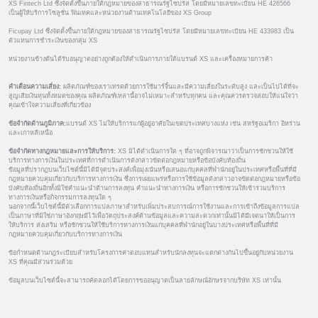
XS Fintech Ltd ซึ่งจัดตั้งขึ้นภายใต้กฎหมายของสาธารณรัฐไซปรัส โดยมีหมายเลขทะเบียน HE 426566
เป็นผู้ให้บริการโซลูชั่น ฟินเทคและหน่วยงานด้านเทคโนโลยีของ XS Group
Ficupay Ltd ซึ่งจัดตั้งขึ้นภายใต้กฎหมายของสาธารณรัฐไซปรัส โดยมีหมายเลขทะเบียน HE 433983 เป็น
ตัวแทนการชำระเงินของกลุ่ม XS
หน่วยงานข้างต้นได้รับอนุญาตอย่างถูกต้องให้ดำเนินการภายใต้แบรนด์ XS และเครื่องหมายการค้า
คำเตือนความเสี่ยง:
ผลิตภัณฑ์ของเราเทรดด้วยการใช้มาร์จิ้นและมีความเสี่ยงในระดับสูง และเป็นไปได้ที่จะ
สูญเสียเงินทุนทั้งหมดของคุณ ผลิตภัณฑ์เหล่านี้อาจไม่เหมาะสำหรับทุกคน และคุณควรตรวจสอบให้แน่ใจว่า
คุณเข้าใจความเสี่ยงที่เกี่ยวข้อง
ข้อจำกัดด้านภูมิภาค:
แบรนด์ XS ไม่ให้บริการแก่ผู้อยู่อาศัยในเขตประเทศบางแห่ง เช่น สหรัฐอเมริกา อิหร่าน
และเกาหลีเหนือ
ข้อจำกัดทางกฎหมายและการให้บริการ:
XS มิได้ดำเนินการใด ๆ ที่อาจถูกพิจารณาว่าเป็นการชักชวนให้ใช้
บริการทางการเงินในประเทศที่การดำเนินการดังกล่าวขัดต่อกฎหมายหรือข้อบังคับท้องถิ่น
ข้อมูลที่ปรากฏบนเว็บไซต์นี้มิได้มีจุดประสงค์เพื่อมุ่งเน้นหรือเสนอแก่บุคคลที่พำนักอยู่ในประเทศหรือพื้นที่ที่มี
กฎหมายควบคุมเกี่ยวกับบริการทางการเงิน ซึ่งการเผยแพร่หรือการใช้ข้อมูลดังกล่าวอาจขัดต่อกฎหมายหรือข้อ
บังคับท้องถิ่นอีกทั้งมิใช่คำแนะนำด้านการลงทุน คำแนะนำทางการเงิน หรือการชักชวนให้เข้าร่วมบริการ
ทางการเงินหรือกิจกรรมการลงทุนใด ๆ
นอกจากนี้เว็บไซต์นี้มีตัวเลือกการแปลภาษาสำหรับเพิ่มประสบการณ์การใช้งานและการเข้าถึงข้อมูลการแปล
เป็นภาษาที่มิใช่ภาษาอังกฤษมีไว้เพื่อวัตถุประสงค์ด้านข้อมูลและความสะดวกเท่านั้นมิได้มีเจตนาให้เป็นการ
ให้บริการ ส่งเสริม หรือชักชวนให้ใช้บริการทางการเงินแก่บุคคลที่พำนักอยู่ในบางประเทศหรือพื้นที่ที่มี
กฎหมายควบคุมเกี่ยวกับบริการทางการเงิน
ข้อกำหนดด้านกฎระเบียบสำหรับโครงการค่าตอบแทนสำหรับนักลงทุนจะแตกต่างกันไปขึ้นอยู่กับหน่วยงาน
XS ที่คุณมีส่วนร่วมด้วย
ข้อมูลบนเว็บไซต์นี้จะสามารถคัดลอกได้โดยการขออนุญาตเป็นลายลักษณ์อักษรจากบริษัท XS เท่านั้น