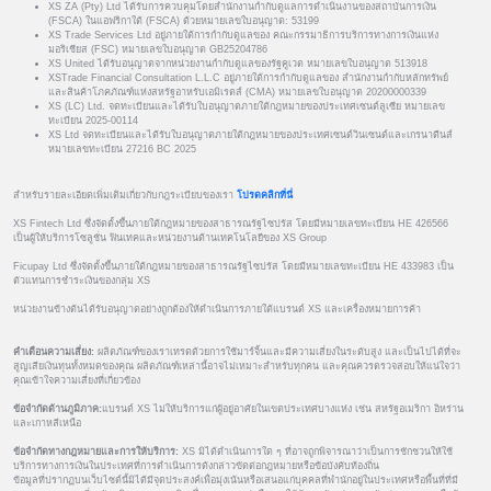
XS ZA (Pty) Ltd ได้รับการควบคุมโดยสำนักงานกำกับดูแลการดำเนินงานของสถาบันการเงิน
(FSCA) ในแอฟริกาใต้ (FSCA) ด้วยหมายเลขใบอนุญาต: 53199
XS Trade Services Ltd อยู่ภายใต้การกำกับดูแลของ คณะกรรมาธิการบริการทางการเงินแห่ง
มอริเชียส (FSC) หมายเลขใบอนุญาต GB25204786
XS United ได้รับอนุญาตจากหน่วยงานกำกับดูแลของรัฐคูเวต หมายเลขใบอนุญาต 513918
XSTrade Financial Consultation L.L.C อยู่ภายใต้การกำกับดูแลของ สำนักงานกำกับหลักทรัพย์
และสินค้าโภคภัณฑ์แห่งสหรัฐอาหรับเอมิเรตส์ (CMA) หมายเลขใบอนุญาต 20200000339
XS (LC) Ltd. จดทะเบียนและได้รับใบอนุญาตภายใต้กฎหมายของประเทศเซนต์ลูเซีย หมายเลข
ทะเบียน 2025-00114
XS Ltd จดทะเบียนและได้รับใบอนุญาตภายใต้กฎหมายของประเทศเซนต์วินเซนต์และเกรนาดีนส์
หมายเลขทะเบียน 27216 BC 2025
สำหรับรายละเอียดเพิ่มเติมเกี่ยวกับกฎระเบียบของเรา
โปรดคลิกที่นี่
XS Fintech Ltd ซึ่งจัดตั้งขึ้นภายใต้กฎหมายของสาธารณรัฐไซปรัส โดยมีหมายเลขทะเบียน HE 426566
เป็นผู้ให้บริการโซลูชั่น ฟินเทคและหน่วยงานด้านเทคโนโลยีของ XS Group
Ficupay Ltd ซึ่งจัดตั้งขึ้นภายใต้กฎหมายของสาธารณรัฐไซปรัส โดยมีหมายเลขทะเบียน HE 433983 เป็น
ตัวแทนการชำระเงินของกลุ่ม XS
หน่วยงานข้างต้นได้รับอนุญาตอย่างถูกต้องให้ดำเนินการภายใต้แบรนด์ XS และเครื่องหมายการค้า
คำเตือนความเสี่ยง:
ผลิตภัณฑ์ของเราเทรดด้วยการใช้มาร์จิ้นและมีความเสี่ยงในระดับสูง และเป็นไปได้ที่จะ
สูญเสียเงินทุนทั้งหมดของคุณ ผลิตภัณฑ์เหล่านี้อาจไม่เหมาะสำหรับทุกคน และคุณควรตรวจสอบให้แน่ใจว่า
คุณเข้าใจความเสี่ยงที่เกี่ยวข้อง
ข้อจำกัดด้านภูมิภาค:
แบรนด์ XS ไม่ให้บริการแก่ผู้อยู่อาศัยในเขตประเทศบางแห่ง เช่น สหรัฐอเมริกา อิหร่าน
และเกาหลีเหนือ
ข้อจำกัดทางกฎหมายและการให้บริการ:
XS มิได้ดำเนินการใด ๆ ที่อาจถูกพิจารณาว่าเป็นการชักชวนให้ใช้
บริการทางการเงินในประเทศที่การดำเนินการดังกล่าวขัดต่อกฎหมายหรือข้อบังคับท้องถิ่น
ข้อมูลที่ปรากฏบนเว็บไซต์นี้มิได้มีจุดประสงค์เพื่อมุ่งเน้นหรือเสนอแก่บุคคลที่พำนักอยู่ในประเทศหรือพื้นที่ที่มี