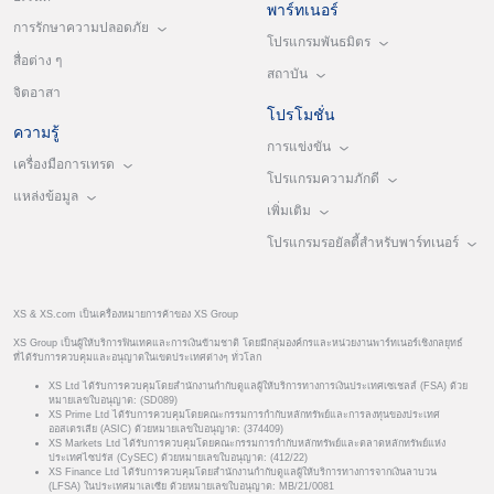
พาร์ทเนอร์
การรักษาความปลอดภัย
โปรแกรมพันธมิตร
สื่อต่าง ๆ
สถาบัน
จิตอาสา
โปรโมชั่น
ความรู้
การแข่งขัน
เครื่องมือการเทรด
โปรแกรมความภักดี
แหล่งข้อมูล
เพิ่มเติม
โปรแกรมรอยัลตี้สำหรับพาร์ทเนอร์
XS & XS.com เป็นเครื่องหมายการค้าของ XS Group
XS Group เป็นผู้ให้บริการฟินเทคและการเงินข้ามชาติ โดยมีกลุ่มองค์กรและหน่วยงานพาร์ทเนอร์เชิงกลยุทธ์
ที่ได้รับการควบคุมและอนุญาตในเขตประเทศต่างๆ ทั่วโลก
XS Ltd ได้รับการควบคุมโดยสำนักงานกำกับดูแลผู้ให้บริการทางการเงินประเทศเซเชลส์ (FSA) ด้วย
หมายเลขใบอนุญาต: (SD089)
XS Prime Ltd ได้รับการควบคุมโดยคณะกรรมการกำกับหลักทรัพย์และการลงทุนของประเทศ
ออสเตรเลีย (ASIC) ด้วยหมายเลขใบอนุญาต: (374409)
XS Markets Ltd ได้รับการควบคุมโดยคณะกรรมการกำกับหลักทรัพย์และตลาดหลักทรัพย์แห่ง
ประเทศไซปรัส (CySEC) ด้วยหมายเลขใบอนุญาต: (412/22)
XS Finance Ltd ได้รับการควบคุมโดยสำนักงานกำกับดูแลผู้ให้บริการทางการจากเงินลาบวน
(LFSA) ในประเทศมาเลเซีย ด้วยหมายเลขใบอนุญาต: MB/21/0081