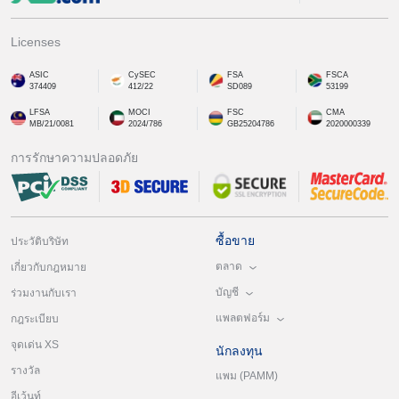
Licenses
ASIC
CySEC
FSA
FSCA
374409
412/22
SD089
53199
LFSA
MOCI
FSC
CMA
MB/21/0081
2024/786
GB25204786
2020000339
การรักษาความปลอดภัย
ซื้อขาย
ประวัติบริษัท
ตลาด
เกี่ยวกับกฎหมาย
บัญชี
ร่วมงานกับเรา
แพลตฟอร์ม
กฎระเบียบ
จุดเด่น XS
นักลงทุน
รางวัล
แพม (PAMM)
อีเว้นท์