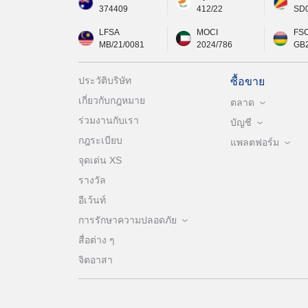
374409
412/22
SD
LFSA
MOCI
FS
MB/21/0081
2024/786
GB
ประวัติบริษัท
ซื้อขาย
เกี่ยวกับกฎหมาย
ตลาด
ร่วมงานกับเรา
บัญชี
กฎระเบียบ
แพลตฟอร์ม
จุดเด่น XS
รางวัล
อีเว้นท์
การรักษาความปลอดภัย
สื่อต่าง ๆ
จิตอาสา