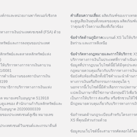
มองค์กรและหน่วยงานพาร์ทเนอร์เชิงกล
คำเตือนความเสี่ยง:
ผลิตภัณฑ์ของเราเทรดด้
จะสูญเสียเงินทุนทั้งหมดของคุณ ผลิตภัณ
ว่าคุณเข้าใจความเสี่ยงที่เกี่ยวข้อง
รทางการเงินประเทศเซเชลส์ (FSA) ด้วย
ข้อจำกัดด้านภูมิภาค:
แบรนด์ XS ไม่ให้บริ
กทรัพย์และการลงทุนของประเทศ
อิหร่าน และเกาหลีเหนือ
ักทรัพย์และตลาดหลักทรัพย์แห่ง
ข้อจำกัดทางกฎหมายและการให้บริการ:
XS
)
บริการทางการเงินในประเทศที่การดำเนินกา
ู้ให้บริการทางการจากเงินลาบวน
ข้อมูลที่ปรากฏบนเว็บไซต์นี้มิได้มีจุดประสงค์
21/0081
กฎหมายควบคุมเกี่ยวกับบริการทางการเงิน 
การดำเนินงานของสถาบันการเงิน
ข้อบังคับท้องถิ่นอีกทั้งมิใช่คำแนะนำด้า
53199
ทางการเงินหรือกิจกรรมการลงทุนใด ๆ
กรรมาธิการบริการทางการเงินแห่ง
นอกจากนี้เว็บไซต์นี้มีตัวเลือกการแปลภา
แปลเป็นภาษาที่มิใช่ภาษาอังกฤษมีไว้เพื่อว
ูเวต หมายเลขใบอนุญาต 513918
เป็นการให้บริการ ส่งเสริม หรือชักชวนให้ใช
ับดูแลของ สำนักงานกำกับหลักทรัพย์และ
มีกฎหมายควบคุมเกี่ยวกับบริการทางการเง
เลขใบอนุญาต 20200000339
ยของประเทศเซนต์ลูเซีย หมายเลข
ข้อกำหนดด้านกฎระเบียบสำหรับโครงการค่
XS ที่คุณมีส่วนร่วมด้วย
ระเทศเซนต์วินเซนต์และเกรนาดีนส์
ข้อมูลบนเว็บไซต์นี้จะสามารถคัดลอกได้โด