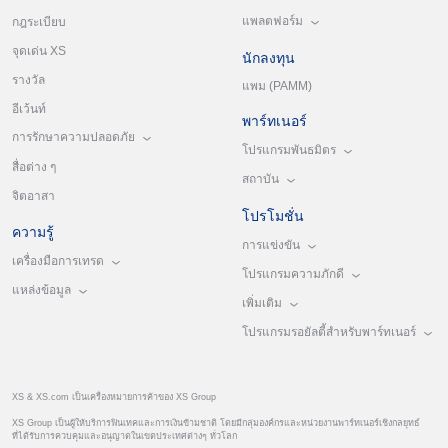
แพลตฟอร์ม
กฎระเบียบ
จุดเด่น XS
นักลงทุน
รางวัล
แพม (PAMM)
อีเว้นท์
พาร์ทเนอร์
การรักษาความปลอดภัย
โปรแกรมพันธมิตร
สื่อต่าง ๆ
สถาบัน
จิตอาสา
โปรโมชั่น
ความรู้
การแข่งขัน
เครื่องมือการเทรด
โปรแกรมความภักดี
แหล่งข้อมูล
เพิ่มเติม
โปรแกรมรอยัลตี้สำหรับพาร์ทเนอร์
XS & XS.com เป็นเครื่องหมายการค้าของ XS Group
XS Group เป็นผู้ให้บริการฟินเทคและการเงินข้ามชาติ โดยมีกลุ่มองค์กรและหน่วยงานพาร์ทเนอร์เชิงกลยุทธ์
ที่ได้รับการควบคุมและอนุญาตในเขตประเทศต่างๆ ทั่วโลก