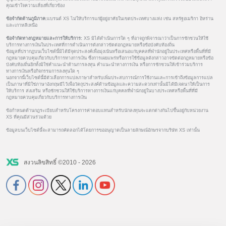
คุณเข้าใจความเสี่ยงที่เกี่ยวข้อง
ข้อจำกัดด้านภูมิภาค:
แบรนด์ XS ไม่ให้บริการแก่ผู้อยู่อาศัยในเขตประเทศบางแห่ง เช่น สหรัฐอเมริกา อิหร่าน
และเกาหลีเหนือ
ข้อจำกัดทางกฎหมายและการให้บริการ:
XS มิได้ดำเนินการใด ๆ ที่อาจถูกพิจารณาว่าเป็นการชักชวนให้ใช้
บริการทางการเงินในประเทศที่การดำเนินการดังกล่าวขัดต่อกฎหมายหรือข้อบังคับท้องถิ่น
ข้อมูลที่ปรากฏบนเว็บไซต์นี้มิได้มีจุดประสงค์เพื่อมุ่งเน้นหรือเสนอแก่บุคคลที่พำนักอยู่ในประเทศหรือพื้นที่ที่มี
กฎหมายควบคุมเกี่ยวกับบริการทางการเงิน ซึ่งการเผยแพร่หรือการใช้ข้อมูลดังกล่าวอาจขัดต่อกฎหมายหรือข้อ
บังคับท้องถิ่นอีกทั้งมิใช่คำแนะนำด้านการลงทุน คำแนะนำทางการเงิน หรือการชักชวนให้เข้าร่วมบริการ
ทางการเงินหรือกิจกรรมการลงทุนใด ๆ
นอกจากนี้เว็บไซต์นี้มีตัวเลือกการแปลภาษาสำหรับเพิ่มประสบการณ์การใช้งานและการเข้าถึงข้อมูลการแปล
เป็นภาษาที่มิใช่ภาษาอังกฤษมีไว้เพื่อวัตถุประสงค์ด้านข้อมูลและความสะดวกเท่านั้นมิได้มีเจตนาให้เป็นการ
ให้บริการ ส่งเสริม หรือชักชวนให้ใช้บริการทางการเงินแก่บุคคลที่พำนักอยู่ในบางประเทศหรือพื้นที่ที่มี
กฎหมายควบคุมเกี่ยวกับบริการทางการเงิน
ข้อกำหนดด้านกฎระเบียบสำหรับโครงการค่าตอบแทนสำหรับนักลงทุนจะแตกต่างกันไปขึ้นอยู่กับหน่วยงาน
XS ที่คุณมีส่วนร่วมด้วย
ข้อมูลบนเว็บไซต์นี้จะสามารถคัดลอกได้โดยการขออนุญาตเป็นลายลักษณ์อักษรจากบริษัท XS เท่านั้น
สงวนลิขสิทธิ์ ©2010 - 2026