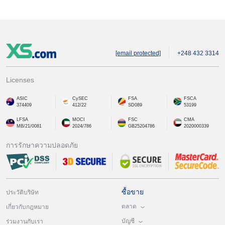
[email protected]
+248 432 3314
Licenses
ASIC
CySEC
FSA
FSCA
374409
412/22
SD089
53199
LFSA
MOCI
FSC
CMA
MB/21/0081
2024/786
GB25204786
2020000339
การรักษาความปลอดภัย
ซื้อขาย
ประวัติบริษัท
ตลาด
เกี่ยวกับกฎหมาย
บัญชี
ร่วมงานกับเรา