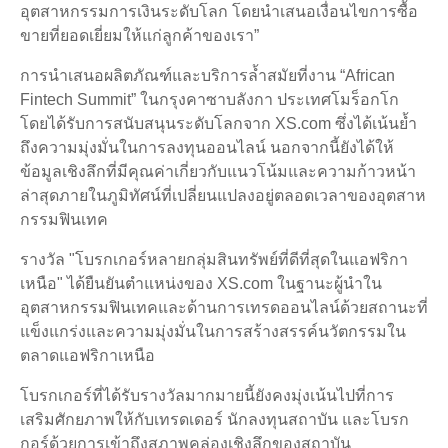
อุตสาหกรรมการเงินระดับโลก โดยนำเสนอเงื่อนไขการซื้อ
ขายที่ยอดเยี่ยมให้แก่ลูกค้าของเรา”
การนำเสนอผลิตภัณฑ์และบริการล้ำสมัยที่งาน “African
Fintech Summit” ในกรุงคาซาบลังกา ประเทศโมร็อกโก
โดยได้รับการสนับสนุนระดับโลกจาก XS.com ซึ่งได้เน้นย้ำ
ถึงความมุ่งมั่นในการลงทุนออนไลน์ นอกจากนี้ยังได้ให้
ข้อมูลเชิงลึกที่มีคุณค่าเกี่ยวกับแนวโน้มและความก้าวหน้า
ล่าสุดภายในภูมิทัศน์ที่เปลี่ยนแปลงอยู่ตลอดเวลาของอุตสาห
กรรมฟินเทค
รางวัล "โบรกเกอร์หลายกลุ่มสินทรัพย์ที่ดีที่สุดในแอฟริกา
เหนือ" ได้ยืนยันตำแหน่งของ XS.com ในฐานะผู้นำใน
อุตสาหกรรมฟินเทคและด้านการเทรดออนไลน์ด้วยสถานะที่
แข็งแกร่งและความมุ่งมั่นในการสร้างสรรค์นวัตกรรมใน
ตลาดแอฟริกาเหนือ
โบรกเกอร์ที่ได้รับรางวัลมากมายนี้ยังคงมุ่งเน้นไปที่การ
เสริมศักยภาพให้กับเทรดเดอร์ นักลงทุนสถาบัน และโบรก
กอร์ด้วยการเข้าถึงสภาพคล่องเชิงลึกของสถาบัน