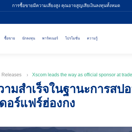
การซื้อขายมีความเสี่ยงสูง คุณอาจสูญเสียเงินลงทุนทั้งหมด
ซื้อขาย
นักลงทุน
พาร์ทเนอร์
โปรโมชั่น
ความรู้
s Releases
Xscom leads the way as official sponsor at trade
วามสำเร็จในฐานะการสปอน
ดอร์แฟร์ฮ่องกง