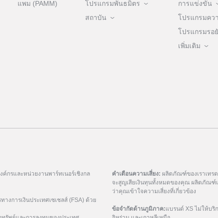
แพม (PAMM)
โปรแกรมพันธมิตร
การแข่งขัน
สถาบัน
โปรแกรมความ
โปรแกรมรอยัล
เพิ่มเติม
มองค์กรและหน่วยงานพาร์ทเนอร์เชิงกล
คำเตือนความเสี่ยง:
ผลิตภัณฑ์ของเราเทรดด้
จะสูญเสียเงินทุนทั้งหมดของคุณ ผลิตภัณ
ว่าคุณเข้าใจความเสี่ยงที่เกี่ยวข้อง
รทางการเงินประเทศเซเชลส์ (FSA) ด้วย
ข้อจำกัดด้านภูมิภาค:
แบรนด์ XS ไม่ให้บริ
กทรัพย์และการลงทุนของประเทศ
อิหร่าน และเกาหลีเหนือ