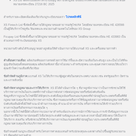
XS Ltd จดทะเบียนและได้รับใบอนุญาตภายใต้กฎหมายของประเทศเซนต์วินเซนต์และเกรนาดีนส์
หมายเลขทะเบียน 27216 BC 2025
สำหรับรายละเอียดเพิ่มเติมเกี่ยวกับกฎระเบียบของเรา
โปรดคลิกที่นี่
XS Fintech Ltd ซึ่งจัดตั้งขึ้นภายใต้กฎหมายของสาธารณรัฐไซปรัส โดยมีหมายเลขทะเบียน HE 426566
เป็นผู้ให้บริการโซลูชั่น ฟินเทคและหน่วยงานด้านเทคโนโลยีของ XS Group
Ficupay Ltd ซึ่งจัดตั้งขึ้นภายใต้กฎหมายของสาธารณรัฐไซปรัส โดยมีหมายเลขทะเบียน HE 433983 เป็น
ตัวแทนการชำระเงินของกลุ่ม XS
หน่วยงานข้างต้นได้รับอนุญาตอย่างถูกต้องให้ดำเนินการภายใต้แบรนด์ XS และเครื่องหมายการค้า
คำเตือนความเสี่ยง:
ผลิตภัณฑ์ของเราเทรดด้วยการใช้มาร์จิ้นและมีความเสี่ยงในระดับสูง และเป็นไปได้ที่จะ
สูญเสียเงินทุนทั้งหมดของคุณ ผลิตภัณฑ์เหล่านี้อาจไม่เหมาะสำหรับทุกคน และคุณควรตรวจสอบให้แน่ใจว่า
คุณเข้าใจความเสี่ยงที่เกี่ยวข้อง
ข้อจำกัดด้านภูมิภาค:
แบรนด์ XS ไม่ให้บริการแก่ผู้อยู่อาศัยในเขตประเทศบางแห่ง เช่น สหรัฐอเมริกา อิหร่าน
และเกาหลีเหนือ
ข้อจำกัดทางกฎหมายและการให้บริการ:
XS มิได้ดำเนินการใด ๆ ที่อาจถูกพิจารณาว่าเป็นการชักชวนให้ใช้
บริการทางการเงินในประเทศที่การดำเนินการดังกล่าวขัดต่อกฎหมายหรือข้อบังคับท้องถิ่น
ข้อมูลที่ปรากฏบนเว็บไซต์นี้มิได้มีจุดประสงค์เพื่อมุ่งเน้นหรือเสนอแก่บุคคลที่พำนักอยู่ในประเทศหรือพื้นที่ที่มี
กฎหมายควบคุมเกี่ยวกับบริการทางการเงิน ซึ่งการเผยแพร่หรือการใช้ข้อมูลดังกล่าวอาจขัดต่อกฎหมายหรือข้อ
บังคับท้องถิ่นอีกทั้งมิใช่คำแนะนำด้านการลงทุน คำแนะนำทางการเงิน หรือการชักชวนให้เข้าร่วมบริการ
ทางการเงินหรือกิจกรรมการลงทุนใด ๆ
นอกจากนี้เว็บไซต์นี้มีตัวเลือกการแปลภาษาสำหรับเพิ่มประสบการณ์การใช้งานและการเข้าถึงข้อมูลการแปล
เป็นภาษาที่มิใช่ภาษาอังกฤษมีไว้เพื่อวัตถุประสงค์ด้านข้อมูลและความสะดวกเท่านั้นมิได้มีเจตนาให้เป็นการ
ให้บริการ ส่งเสริม หรือชักชวนให้ใช้บริการทางการเงินแก่บุคคลที่พำนักอยู่ในบางประเทศหรือพื้นที่ที่มี
กฎหมายควบคุมเกี่ยวกับบริการทางการเงิน
ข้อกำหนดด้านกฎระเบียบสำหรับโครงการค่าตอบแทนสำหรับนักลงทุนจะแตกต่างกันไปขึ้นอยู่กับหน่วยงาน
XS ที่คุณมีส่วนร่วมด้วย