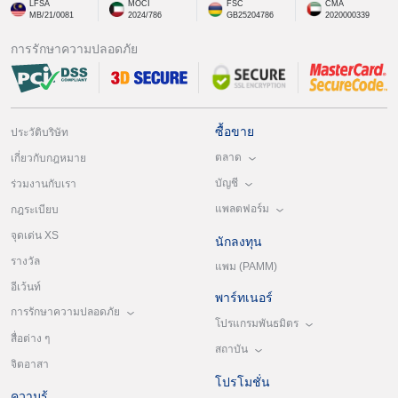
LFSA
MOCI
FSC
CMA
MB/21/0081
2024/786
GB25204786
2020000339
การรักษาความปลอดภัย
ซื้อขาย
ประวัติบริษัท
ตลาด
เกี่ยวกับกฎหมาย
บัญชี
ร่วมงานกับเรา
แพลตฟอร์ม
กฎระเบียบ
จุดเด่น XS
นักลงทุน
รางวัล
แพม (PAMM)
อีเว้นท์
พาร์ทเนอร์
การรักษาความปลอดภัย
โปรแกรมพันธมิตร
สื่อต่าง ๆ
สถาบัน
จิตอาสา
โปรโมชั่น
ความรู้