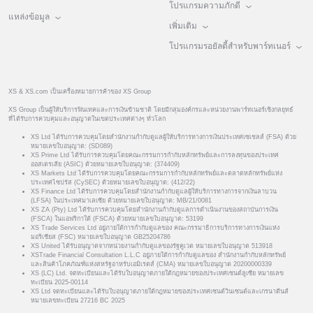
โปรแกรมความภักดี
แหล่งข้อมูล
เพิ่มเติม
โปรแกรมรอยัลตี้สำหรับพาร์ทเนอร์
XS & XS.com เป็นเครื่องหมายการค้าของ XS Group
XS Group เป็นผู้ให้บริการฟินเทคและการเงินข้ามชาติ โดยมีกลุ่มองค์กรและหน่วยงานพาร์ทเนอร์เชิงกลยุทธ์
ที่ได้รับการควบคุมและอนุญาตในเขตประเทศต่างๆ ทั่วโลก
XS Ltd ได้รับการควบคุมโดยสำนักงานกำกับดูแลผู้ให้บริการทางการเงินประเทศเซเชลส์ (FSA) ด้วย
หมายเลขใบอนุญาต: (SD089)
XS Prime Ltd ได้รับการควบคุมโดยคณะกรรมการกำกับหลักทรัพย์และการลงทุนของประเทศ
ออสเตรเลีย (ASIC) ด้วยหมายเลขใบอนุญาต: (374409)
XS Markets Ltd ได้รับการควบคุมโดยคณะกรรมการกำกับหลักทรัพย์และตลาดหลักทรัพย์แห่ง
ประเทศไซปรัส (CySEC) ด้วยหมายเลขใบอนุญาต: (412/22)
XS Finance Ltd ได้รับการควบคุมโดยสำนักงานกำกับดูแลผู้ให้บริการทางการจากเงินลาบวน
(LFSA) ในประเทศมาเลเซีย ด้วยหมายเลขใบอนุญาต: MB/21/0081
XS ZA (Pty) Ltd ได้รับการควบคุมโดยสำนักงานกำกับดูแลการดำเนินงานของสถาบันการเงิน
(FSCA) ในแอฟริกาใต้ (FSCA) ด้วยหมายเลขใบอนุญาต: 53199
XS Trade Services Ltd อยู่ภายใต้การกำกับดูแลของ คณะกรรมาธิการบริการทางการเงินแห่ง
มอริเชียส (FSC) หมายเลขใบอนุญาต GB25204786
XS United ได้รับอนุญาตจากหน่วยงานกำกับดูแลของรัฐคูเวต หมายเลขใบอนุญาต 513918
XSTrade Financial Consultation L.L.C อยู่ภายใต้การกำกับดูแลของ สำนักงานกำกับหลักทรัพย์
และสินค้าโภคภัณฑ์แห่งสหรัฐอาหรับเอมิเรตส์ (CMA) หมายเลขใบอนุญาต 20200000339
XS (LC) Ltd. จดทะเบียนและได้รับใบอนุญาตภายใต้กฎหมายของประเทศเซนต์ลูเซีย หมายเลข
ทะเบียน 2025-00114
XS Ltd จดทะเบียนและได้รับใบอนุญาตภายใต้กฎหมายของประเทศเซนต์วินเซนต์และเกรนาดีนส์
หมายเลขทะเบียน 27216 BC 2025