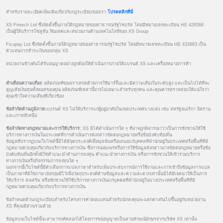
สำหรับรายละเอียดเพิ่มเติมเกี่ยวกับกฎระเบียบของเรา
โปรดคลิกที่นี่
XS Fintech Ltd ซึ่งจัดตั้งขึ้นภายใต้กฎหมายของสาธารณรัฐไซปรัส โดยมีหมายเลขทะเบียน HE 426566
เป็นผู้ให้บริการโซลูชั่น ฟินเทคและหน่วยงานด้านเทคโนโลยีของ XS Group
Ficupay Ltd ซึ่งจัดตั้งขึ้นภายใต้กฎหมายของสาธารณรัฐไซปรัส โดยมีหมายเลขทะเบียน HE 433983 เป็น
ตัวแทนการชำระเงินของกลุ่ม XS
หน่วยงานข้างต้นได้รับอนุญาตอย่างถูกต้องให้ดำเนินการภายใต้แบรนด์ XS และเครื่องหมายการค้า
คำเตือนความเสี่ยง:
ผลิตภัณฑ์ของเราเทรดด้วยการใช้มาร์จิ้นและมีความเสี่ยงในระดับสูง และเป็นไปได้ที่จะ
สูญเสียเงินทุนทั้งหมดของคุณ ผลิตภัณฑ์เหล่านี้อาจไม่เหมาะสำหรับทุกคน และคุณควรตรวจสอบให้แน่ใจว่า
คุณเข้าใจความเสี่ยงที่เกี่ยวข้อง
ข้อจำกัดด้านภูมิภาค:
แบรนด์ XS ไม่ให้บริการแก่ผู้อยู่อาศัยในเขตประเทศบางแห่ง เช่น สหรัฐอเมริกา อิหร่าน
และเกาหลีเหนือ
ข้อจำกัดทางกฎหมายและการให้บริการ:
XS มิได้ดำเนินการใด ๆ ที่อาจถูกพิจารณาว่าเป็นการชักชวนให้ใช้
บริการทางการเงินในประเทศที่การดำเนินการดังกล่าวขัดต่อกฎหมายหรือข้อบังคับท้องถิ่น
ข้อมูลที่ปรากฏบนเว็บไซต์นี้มิได้มีจุดประสงค์เพื่อมุ่งเน้นหรือเสนอแก่บุคคลที่พำนักอยู่ในประเทศหรือพื้นที่ที่มี
กฎหมายควบคุมเกี่ยวกับบริการทางการเงิน ซึ่งการเผยแพร่หรือการใช้ข้อมูลดังกล่าวอาจขัดต่อกฎหมายหรือข้อ
บังคับท้องถิ่นอีกทั้งมิใช่คำแนะนำด้านการลงทุน คำแนะนำทางการเงิน หรือการชักชวนให้เข้าร่วมบริการ
ทางการเงินหรือกิจกรรมการลงทุนใด ๆ
นอกจากนี้เว็บไซต์นี้มีตัวเลือกการแปลภาษาสำหรับเพิ่มประสบการณ์การใช้งานและการเข้าถึงข้อมูลการแปล
เป็นภาษาที่มิใช่ภาษาอังกฤษมีไว้เพื่อวัตถุประสงค์ด้านข้อมูลและความสะดวกเท่านั้นมิได้มีเจตนาให้เป็นการ
ให้บริการ ส่งเสริม หรือชักชวนให้ใช้บริการทางการเงินแก่บุคคลที่พำนักอยู่ในบางประเทศหรือพื้นที่ที่มี
กฎหมายควบคุมเกี่ยวกับบริการทางการเงิน
ข้อกำหนดด้านกฎระเบียบสำหรับโครงการค่าตอบแทนสำหรับนักลงทุนจะแตกต่างกันไปขึ้นอยู่กับหน่วยงาน
XS ที่คุณมีส่วนร่วมด้วย
ข้อมูลบนเว็บไซต์นี้จะสามารถคัดลอกได้โดยการขออนุญาตเป็นลายลักษณ์อักษรจากบริษัท XS เท่านั้น