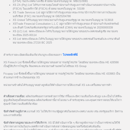
(LFSA) ในประเทศมาเลเซีย ด้วยหมายเลขใบอนุญาต: MB/21/0081
XS ZA (Pty) Ltd ได้รับการควบคุมโดยสำนักงานกำกับดูแลการดำเนินงานของสถาบันการเงิน
(FSCA) ในแอฟริกาใต้ (FSCA) ด้วยหมายเลขใบอนุญาต: 53199
XS Trade Services Ltd อยู่ภายใต้การกำกับดูแลของ คณะกรรมาธิการบริการทางการเงินแห่ง
มอริเชียส (FSC) หมายเลขใบอนุญาต GB25204786
XS United ได้รับอนุญาตจากหน่วยงานกำกับดูแลของรัฐคูเวต หมายเลขใบอนุญาต 513918
XSTrade Financial Consultation L.L.C อยู่ภายใต้การกำกับดูแลของ สำนักงานกำกับหลักทรัพย์
และสินค้าโภคภัณฑ์แห่งสหรัฐอาหรับเอมิเรตส์ (CMA) หมายเลขใบอนุญาต 20200000339
XS (LC) Ltd. จดทะเบียนและได้รับใบอนุญาตภายใต้กฎหมายของประเทศเซนต์ลูเซีย หมายเลข
ทะเบียน 2025-00114
XS Ltd จดทะเบียนและได้รับใบอนุญาตภายใต้กฎหมายของประเทศเซนต์วินเซนต์และเกรนาดีนส์
หมายเลขทะเบียน 27216 BC 2025
สำหรับรายละเอียดเพิ่มเติมเกี่ยวกับกฎระเบียบของเรา
โปรดคลิกที่นี่
XS Fintech Ltd ซึ่งจัดตั้งขึ้นภายใต้กฎหมายของสาธารณรัฐไซปรัส โดยมีหมายเลขทะเบียน HE 426566
เป็นผู้ให้บริการโซลูชั่น ฟินเทคและหน่วยงานด้านเทคโนโลยีของ XS Group
Ficupay Ltd ซึ่งจัดตั้งขึ้นภายใต้กฎหมายของสาธารณรัฐไซปรัส โดยมีหมายเลขทะเบียน HE 433983 เป็น
ตัวแทนการชำระเงินของกลุ่ม XS
หน่วยงานข้างต้นได้รับอนุญาตอย่างถูกต้องให้ดำเนินการภายใต้แบรนด์ XS และเครื่องหมายการค้า
คำเตือนความเสี่ยง:
ผลิตภัณฑ์ของเราเทรดด้วยการใช้มาร์จิ้นและมีความเสี่ยงในระดับสูง และเป็นไปได้ที่จะ
สูญเสียเงินทุนทั้งหมดของคุณ ผลิตภัณฑ์เหล่านี้อาจไม่เหมาะสำหรับทุกคน และคุณควรตรวจสอบให้แน่ใจว่า
คุณเข้าใจความเสี่ยงที่เกี่ยวข้อง
ข้อจำกัดด้านภูมิภาค:
แบรนด์ XS ไม่ให้บริการแก่ผู้อยู่อาศัยในเขตประเทศบางแห่ง เช่น สหรัฐอเมริกา อิหร่าน
และเกาหลีเหนือ
ข้อจำกัดทางกฎหมายและการให้บริการ:
XS มิได้ดำเนินการใด ๆ ที่อาจถูกพิจารณาว่าเป็นการชักชวนให้ใช้
บริการทางการเงินในประเทศที่การดำเนินการดังกล่าวขัดต่อกฎหมายหรือข้อบังคับท้องถิ่น