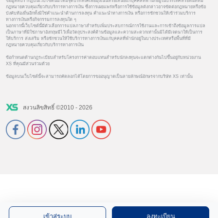
ข้อมูลที่ปรากฏบนเว็บไซต์นี้มิได้มีจุดประสงค์เพื่อมุ่งเน้นหรือเสนอแก่บุคคลที่พำนักอยู่ในประเทศหรือพื้นที่ที่มี
กฎหมายควบคุมเกี่ยวกับบริการทางการเงิน ซึ่งการเผยแพร่หรือการใช้ข้อมูลดังกล่าวอาจขัดต่อกฎหมายหรือข้อ
บังคับท้องถิ่นอีกทั้งมิใช่คำแนะนำด้านการลงทุน คำแนะนำทางการเงิน หรือการชักชวนให้เข้าร่วมบริการ
ทางการเงินหรือกิจกรรมการลงทุนใด ๆ
นอกจากนี้เว็บไซต์นี้มีตัวเลือกการแปลภาษาสำหรับเพิ่มประสบการณ์การใช้งานและการเข้าถึงข้อมูลการแปล
เป็นภาษาที่มิใช่ภาษาอังกฤษมีไว้เพื่อวัตถุประสงค์ด้านข้อมูลและความสะดวกเท่านั้นมิได้มีเจตนาให้เป็นการ
ให้บริการ ส่งเสริม หรือชักชวนให้ใช้บริการทางการเงินแก่บุคคลที่พำนักอยู่ในบางประเทศหรือพื้นที่ที่มี
กฎหมายควบคุมเกี่ยวกับบริการทางการเงิน
ข้อกำหนดด้านกฎระเบียบสำหรับโครงการค่าตอบแทนสำหรับนักลงทุนจะแตกต่างกันไปขึ้นอยู่กับหน่วยงาน
XS ที่คุณมีส่วนร่วมด้วย
ข้อมูลบนเว็บไซต์นี้จะสามารถคัดลอกได้โดยการขออนุญาตเป็นลายลักษณ์อักษรจากบริษัท XS เท่านั้น
สงวนลิขสิทธิ์ ©2010 - 2026
เข้าสู่ระบบ
ลงทะเบียน