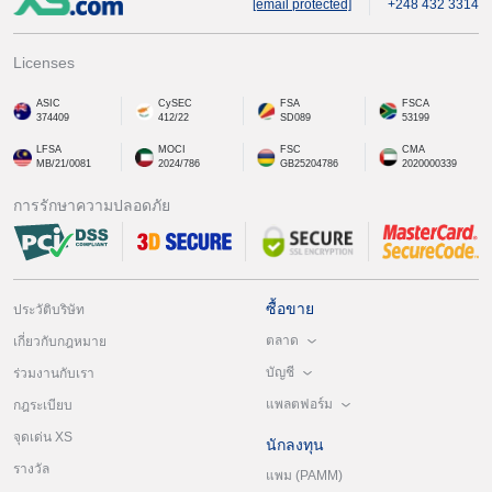
[email protected]
+248 432 3314
Licenses
ASIC
CySEC
FSA
FSCA
374409
412/22
SD089
53199
LFSA
MOCI
FSC
CMA
MB/21/0081
2024/786
GB25204786
2020000339
การรักษาความปลอดภัย
ซื้อขาย
ประวัติบริษัท
ตลาด
เกี่ยวกับกฎหมาย
บัญชี
ร่วมงานกับเรา
แพลตฟอร์ม
กฎระเบียบ
จุดเด่น XS
นักลงทุน
รางวัล
แพม (PAMM)