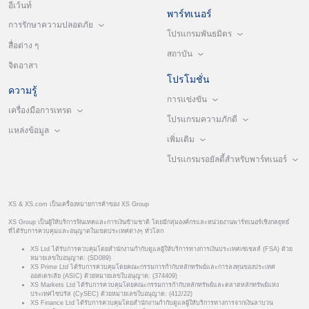
อีเว้นท์
พาร์ทเนอร์
การรักษาความปลอดภัย
โปรแกรมพันธมิตร
สื่อต่าง ๆ
สถาบัน
จิตอาสา
โปรโมชั่น
ความรู้
การแข่งขัน
เครื่องมือการเทรด
โปรแกรมความภักดี
แหล่งข้อมูล
เพิ่มเติม
โปรแกรมรอยัลตี้สำหรับพาร์ทเนอร์
XS & XS.com เป็นเครื่องหมายการค้าของ XS Group
XS Group เป็นผู้ให้บริการฟินเทคและการเงินข้ามชาติ โดยมีกลุ่มองค์กรและหน่วยงานพาร์ทเนอร์เชิงกลยุทธ์
ที่ได้รับการควบคุมและอนุญาตในเขตประเทศต่างๆ ทั่วโลก
XS Ltd ได้รับการควบคุมโดยสำนักงานกำกับดูแลผู้ให้บริการทางการเงินประเทศเซเชลส์ (FSA) ด้วย
หมายเลขใบอนุญาต: (SD089)
XS Prime Ltd ได้รับการควบคุมโดยคณะกรรมการกำกับหลักทรัพย์และการลงทุนของประเทศ
ออสเตรเลีย (ASIC) ด้วยหมายเลขใบอนุญาต: (374409)
XS Markets Ltd ได้รับการควบคุมโดยคณะกรรมการกำกับหลักทรัพย์และตลาดหลักทรัพย์แห่ง
ประเทศไซปรัส (CySEC) ด้วยหมายเลขใบอนุญาต: (412/22)
XS Finance Ltd ได้รับการควบคุมโดยสำนักงานกำกับดูแลผู้ให้บริการทางการจากเงินลาบวน