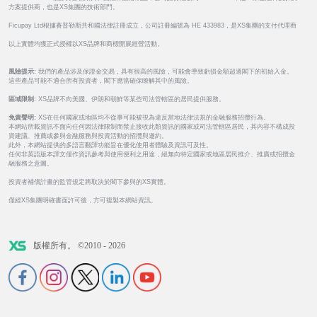
方案提供商，也是XS集團的技術部門。
Ficupay Ltd根據賽普勒斯共和國法律註冊成立，公司註冊編號為 HE 433983，是XS集團的支付代理商
以上實體均獲正式授權以XS品牌和商標開展經營活動。
風險提示:
我們的產品涉及保證金交易，具有很高的風險，可能會導致虧損金額超過閣下的初始入金。
這些產品可能不適合所有投資者，閣下應當確保瞭解其中的風險。
區域限制:
XS品牌不向美國、伊朗和朝鮮等某些司法管轄區的居民提供服務。
免責聲明:
XS在任何國家或地區均不從事可能被視為違反當地法律法規的金融服務招攬行為。
本網站所載資訊不面向任何因法律限制而禁止接收此類資訊的國家或司法管轄區居民，其內容不構成投
資建議、推薦或參與金融服務與投資活動的招攬與邀約。
此外，本網站提供的多語言翻譯功能旨在優化使用者體驗及資訊可及性。
任何非英語版本譯文僅作資訊參考與使用便利之用途，絕無向特定國家或地區居民推介、推廣或招攬金
融服務之意圖。
投資者補償計畫的監管規定將取決於閣下參與的XS實體。
僅經XS集團明確書面許可後，方可複製本網站資訊。
版權所有。 ©2010 - 2026