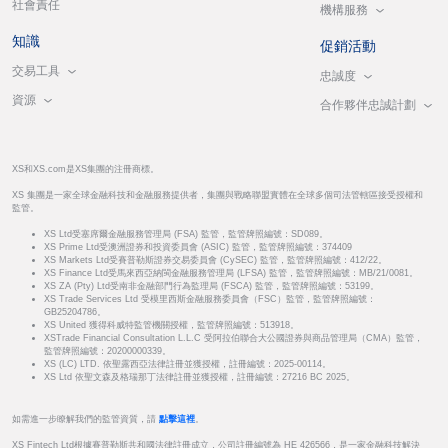
社會責任
機構服務
知識
促銷活動
交易工具
忠誠度
資源
合作夥伴忠誠計劃
XS和XS.com是XS集團的注冊商標。
XS 集團是一家全球金融科技和金融服務提供者，集團與戰略聯盟實體在全球多個司法管轄區接受授權和
監管。
XS Ltd受塞席爾金融服務管理局 (FSA) 監管，監管牌照編號：SD089。
XS Prime Ltd受澳洲證券和投資委員會 (ASIC) 監管，監管牌照編號：374409
XS Markets Ltd受賽普勒斯證券交易委員會 (CySEC) 監管，監管牌照編號：412/22。
XS Finance Ltd受馬來西亞納閩金融服務管理局 (LFSA) 監管，監管牌照編號：MB/21/0081。
XS ZA (Pty) Ltd受南非金融部門行為監理局 (FSCA) 監管，監管牌照編號：53199。
XS Trade Services Ltd 受模里西斯金融服務委員會（FSC）監管，監管牌照編號：
GB25204786。
XS United 獲得科威特監管機關授權，監管牌照編號：513918。
XSTrade Financial Consultation L.L.C 受阿拉伯聯合大公國證券與商品管理局（CMA）監管，
監管牌照編號：20200000339。
XS (LC) LTD. 依聖露西亞法律註冊並獲授權，註冊編號：2025-00114。
XS Ltd 依聖文森及格瑞那丁法律註冊並獲授權，註冊編號：27216 BC 2025。
如需進一步瞭解我們的監管資質，請
點擊這裡
。
XS Fintech Ltd根據賽普勒斯共和國法律註冊成立，公司註冊編號為 HE 426566，是一家金融科技解決