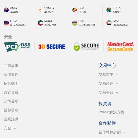
ASIC
CySEC
FSA
FSCA
374409
412/22
SD089
53199
LFSA
MOCI
FSC
CMA
MB/21/0081
2024/786
GB25204786
2020000339
安全
交易中心
品牌故事
交易市場
法律文件
交易賬戶
招賢納士
交易平台
監管資質
公司優勢
投資者
榮譽獎項
PAMM解決方案
企業活動
合作夥伴
安全
合作夥伴計劃