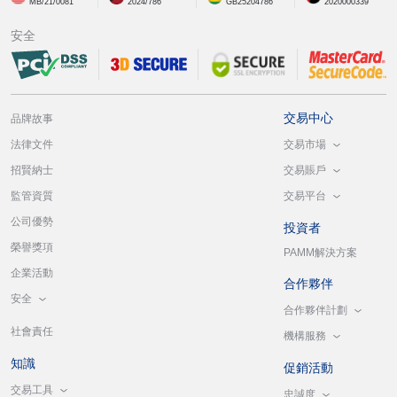
MB/21/0081
2024/786
GB25204786
2020000339
安全
交易中心
品牌故事
交易市場
法律文件
交易賬戶
招賢納士
交易平台
監管資質
公司優勢
投資者
榮譽獎項
PAMM解決方案
企業活動
合作夥伴
安全
合作夥伴計劃
社會責任
機構服務
知識
促銷活動
交易工具
忠誠度