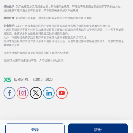
風險提示:
我們的產品涉及保證金交易，具有很高的風險，可能會導致虧損金額超過閣下的初始入金。
這些產品可能不適合所有投資者，閣下應當確保瞭解其中的風險。
區域限制:
XS品牌不向美國、伊朗和朝鮮等某些司法管轄區的居民提供服務。
免責聲明:
XS在任何國家或地區均不從事可能被視為違反當地法律法規的金融服務招攬行為。
本網站所載資訊不面向任何因法律限制而禁止接收此類資訊的國家或司法管轄區居民，其內容不構成投
資建議、推薦或參與金融服務與投資活動的招攬與邀約。
此外，本網站提供的多語言翻譯功能旨在優化使用者體驗及資訊可及性。
任何非英語版本譯文僅作資訊參考與使用便利之用途，絕無向特定國家或地區居民推介、推廣或招攬金
融服務之意圖。
投資者補償計畫的監管規定將取決於閣下參與的XS實體。
僅經XS集團明確書面許可後，方可複製本網站資訊。
版權所有。 ©2010 - 2026
登錄
註冊