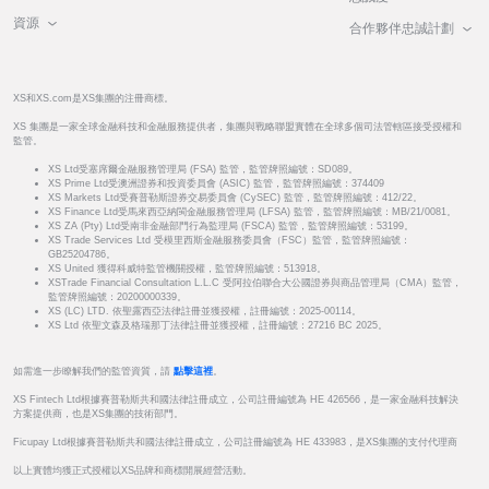
資源
合作夥伴忠誠計劃
XS和XS.com是XS集團的注冊商標。
XS 集團是一家全球金融科技和金融服務提供者，集團與戰略聯盟實體在全球多個司法管轄區接受授權和
監管。
XS Ltd受塞席爾金融服務管理局 (FSA) 監管，監管牌照編號：SD089。
XS Prime Ltd受澳洲證券和投資委員會 (ASIC) 監管，監管牌照編號：374409
XS Markets Ltd受賽普勒斯證券交易委員會 (CySEC) 監管，監管牌照編號：412/22。
XS Finance Ltd受馬來西亞納閩金融服務管理局 (LFSA) 監管，監管牌照編號：MB/21/0081。
XS ZA (Pty) Ltd受南非金融部門行為監理局 (FSCA) 監管，監管牌照編號：53199。
XS Trade Services Ltd 受模里西斯金融服務委員會（FSC）監管，監管牌照編號：
GB25204786。
XS United 獲得科威特監管機關授權，監管牌照編號：513918。
XSTrade Financial Consultation L.L.C 受阿拉伯聯合大公國證券與商品管理局（CMA）監管，
監管牌照編號：20200000339。
XS (LC) LTD. 依聖露西亞法律註冊並獲授權，註冊編號：2025-00114。
XS Ltd 依聖文森及格瑞那丁法律註冊並獲授權，註冊編號：27216 BC 2025。
如需進一步瞭解我們的監管資質，請
點擊這裡
。
XS Fintech Ltd根據賽普勒斯共和國法律註冊成立，公司註冊編號為 HE 426566，是一家金融科技解決
方案提供商，也是XS集團的技術部門。
Ficupay Ltd根據賽普勒斯共和國法律註冊成立，公司註冊編號為 HE 433983，是XS集團的支付代理商
以上實體均獲正式授權以XS品牌和商標開展經營活動。