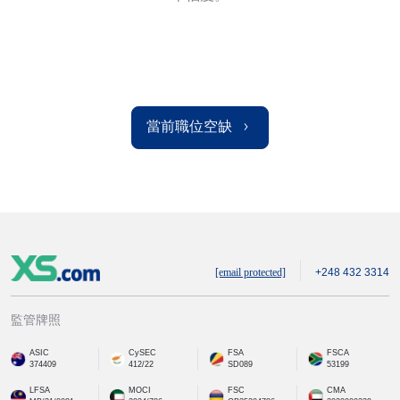
當前職位空缺
[email protected]
+248 432 3314
監管牌照
ASIC
CySEC
FSA
FSCA
374409
412/22
SD089
53199
LFSA
MOCI
FSC
CMA