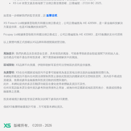
XS Ltd 依聖文森及格瑞那丁法律註冊並獲授權，註冊編號：27216 BC 2025。
如需進一步瞭解我們的監管資質，請
點擊這裡
。
XS Fintech Ltd根據賽普勒斯共和國法律註冊成立，公司註冊編號為 HE 426566，是一家金融科技解決
方案提供商，也是XS集團的技術部門。
Ficupay Ltd根據賽普勒斯共和國法律註冊成立，公司註冊編號為 HE 433983，是XS集團的支付代理商
以上實體均獲正式授權以XS品牌和商標開展經營活動。
風險提示:
我們的產品涉及保證金交易，具有很高的風險，可能會導致虧損金額超過閣下的初始入金。
這些產品可能不適合所有投資者，閣下應當確保瞭解其中的風險。
區域限制:
XS品牌不向美國、伊朗和朝鮮等某些司法管轄區的居民提供服務。
免責聲明:
XS在任何國家或地區均不從事可能被視為違反當地法律法規的金融服務招攬行為。
本網站所載資訊不面向任何因法律限制而禁止接收此類資訊的國家或司法管轄區居民，其內容不構成投
資建議、推薦或參與金融服務與投資活動的招攬與邀約。
此外，本網站提供的多語言翻譯功能旨在優化使用者體驗及資訊可及性。
任何非英語版本譯文僅作資訊參考與使用便利之用途，絕無向特定國家或地區居民推介、推廣或招攬金
融服務之意圖。
投資者補償計畫的監管規定將取決於閣下參與的XS實體。
僅經XS集團明確書面許可後，方可複製本網站資訊。
版權所有。 ©2010 - 2026