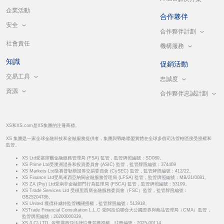
企業活動
合作夥伴
安全
合作夥伴計劃
社會責任
機構服務
知識
促銷活動
交易工具
忠誠度
資源
合作夥伴忠誠計劃
XS和XS.com是XS集團的注冊商標。
XS 集團是一家全球金融科技和金融服務提供者，集團與戰略聯盟實體在全球多個司法管轄區接受授權和
監管。
XS Ltd受塞席爾金融服務管理局 (FSA) 監管，監管牌照編號：SD089。
XS Prime Ltd受澳洲證券和投資委員會 (ASIC) 監管，監管牌照編號：374409
XS Markets Ltd受賽普勒斯證券交易委員會 (CySEC) 監管，監管牌照編號：412/22。
XS Finance Ltd受馬來西亞納閩金融服務管理局 (LFSA) 監管，監管牌照編號：MB/21/0081。
XS ZA (Pty) Ltd受南非金融部門行為監理局 (FSCA) 監管，監管牌照編號：53199。
XS Trade Services Ltd 受模里西斯金融服務委員會（FSC）監管，監管牌照編號：
GB25204786。
XS United 獲得科威特監管機關授權，監管牌照編號：513918。
XSTrade Financial Consultation L.L.C 受阿拉伯聯合大公國證券與商品管理局（CMA）監管，
監管牌照編號：20200000339。
XS (LC) LTD. 依聖露西亞法律註冊並獲授權，註冊編號：2025-00114。