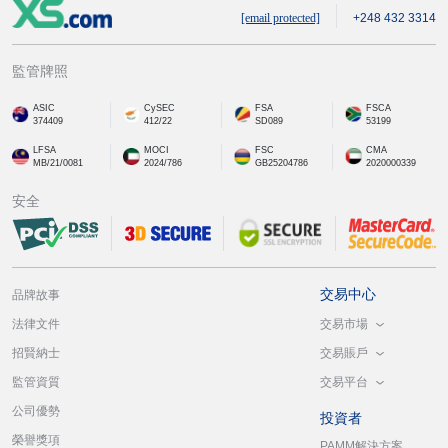
[email protected]
+248 432 3314
監管牌照
ASIC
CySEC
FSA
FSCA
374409
412/22
SD089
53199
LFSA
MOCI
FSC
CMA
MB/21/0081
2024/786
GB25204786
2020000339
安全
交易中心
品牌故事
交易市場
法律文件
交易賬戶
招賢納士
交易平台
監管資質
公司優勢
投資者
榮譽獎項
PAMM解決方案