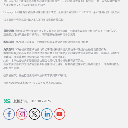
XS Fintech Ltd根據賽普勒斯共和國法律註冊成立，公司註冊編號為 HE 426566，是一家金融科技解決
方案提供商，也是XS集團的技術部門。
Ficupay Ltd根據賽普勒斯共和國法律註冊成立，公司註冊編號為 HE 433983，是XS集團的支付代理商
以上實體均獲正式授權以XS品牌和商標開展經營活動。
風險提示:
我們的產品涉及保證金交易，具有很高的風險，可能會導致虧損金額超過閣下的初始入金。
這些產品可能不適合所有投資者，閣下應當確保瞭解其中的風險。
區域限制:
XS品牌不向美國、伊朗和朝鮮等某些司法管轄區的居民提供服務。
免責聲明:
XS在任何國家或地區均不從事可能被視為違反當地法律法規的金融服務招攬行為。
本網站所載資訊不面向任何因法律限制而禁止接收此類資訊的國家或司法管轄區居民，其內容不構成投
資建議、推薦或參與金融服務與投資活動的招攬與邀約。
此外，本網站提供的多語言翻譯功能旨在優化使用者體驗及資訊可及性。
任何非英語版本譯文僅作資訊參考與使用便利之用途，絕無向特定國家或地區居民推介、推廣或招攬金
融服務之意圖。
投資者補償計畫的監管規定將取決於閣下參與的XS實體。
僅經XS集團明確書面許可後，方可複製本網站資訊。
版權所有。 ©2010 - 2026