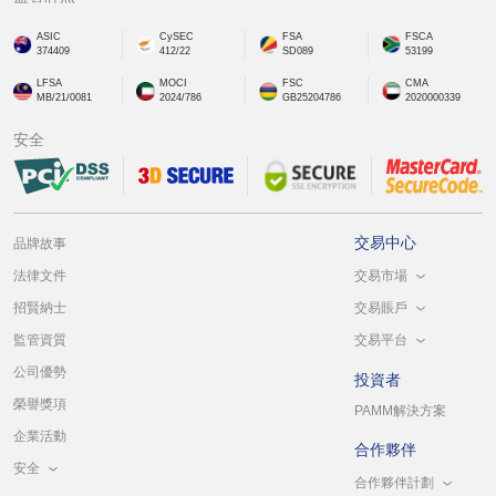
ASIC
CySEC
FSA
FSCA
374409
412/22
SD089
53199
LFSA
MOCI
FSC
CMA
MB/21/0081
2024/786
GB25204786
2020000339
安全
交易中心
品牌故事
交易市場
法律文件
交易賬戶
招賢納士
交易平台
監管資質
公司優勢
投資者
榮譽獎項
PAMM解決方案
企業活動
合作夥伴
安全
合作夥伴計劃