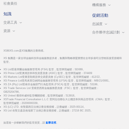
社會責任
機構服務
知識
促銷活動
交易工具
忠誠度
資源
合作夥伴忠誠計劃
XS和XS.com是XS集團的注冊商標。
XS 集團是一家全球金融科技和金融服務提供者，集團與戰略聯盟實體在全球多個司法管轄區接受授權和
監管。
XS Ltd受塞席爾金融服務管理局 (FSA) 監管，監管牌照編號：SD089。
XS Prime Ltd受澳洲證券和投資委員會 (ASIC) 監管，監管牌照編號：374409
XS Markets Ltd受賽普勒斯證券交易委員會 (CySEC) 監管，監管牌照編號：412/22。
XS Finance Ltd受馬來西亞納閩金融服務管理局 (LFSA) 監管，監管牌照編號：MB/21/0081。
XS ZA (Pty) Ltd受南非金融部門行為監理局 (FSCA) 監管，監管牌照編號：53199。
XS Trade Services Ltd 受模里西斯金融服務委員會（FSC）監管，監管牌照編號：
GB25204786。
XS United 獲得科威特監管機關授權，監管牌照編號：513918。
XSTrade Financial Consultation L.L.C 受阿拉伯聯合大公國證券與商品管理局（CMA）監管，
監管牌照編號：20200000339。
XS (LC) LTD. 依聖露西亞法律註冊並獲授權，註冊編號：2025-00114。
XS Ltd 依聖文森及格瑞那丁法律註冊並獲授權，註冊編號：27216 BC 2025。
如需進一步瞭解我們的監管資質，請
點擊這裡
。