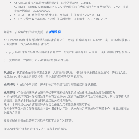
XS United 獲得科威特監管機關授權，監管牌照編號：513918。
XSTrade Financial Consultation L.L.C 受阿拉伯聯合大公國證券與商品管理局（CMA）監管，
監管牌照編號：20200000339。
XS (LC) LTD. 依聖露西亞法律註冊並獲授權，註冊編號：2025-00114。
XS Ltd 依聖文森及格瑞那丁法律註冊並獲授權，註冊編號：27216 BC 2025。
如需進一步瞭解我們的監管資質，請
點擊這裡
。
XS Fintech Ltd根據賽普勒斯共和國法律註冊成立，公司註冊編號為 HE 426566，是一家金融科技解決
方案提供商，也是XS集團的技術部門。
Ficupay Ltd根據賽普勒斯共和國法律註冊成立，公司註冊編號為 HE 433983，是XS集團的支付代理商
以上實體均獲正式授權以XS品牌和商標開展經營活動。
風險提示:
我們的產品涉及保證金交易，具有很高的風險，可能會導致虧損金額超過閣下的初始入金。
這些產品可能不適合所有投資者，閣下應當確保瞭解其中的風險。
區域限制:
XS品牌不向美國、伊朗和朝鮮等某些司法管轄區的居民提供服務。
免責聲明:
XS在任何國家或地區均不從事可能被視為違反當地法律法規的金融服務招攬行為。
本網站所載資訊不面向任何因法律限制而禁止接收此類資訊的國家或司法管轄區居民，其內容不構成投
資建議、推薦或參與金融服務與投資活動的招攬與邀約。
此外，本網站提供的多語言翻譯功能旨在優化使用者體驗及資訊可及性。
任何非英語版本譯文僅作資訊參考與使用便利之用途，絕無向特定國家或地區居民推介、推廣或招攬金
融服務之意圖。
投資者補償計畫的監管規定將取決於閣下參與的XS實體。
僅經XS集團明確書面許可後，方可複製本網站資訊。