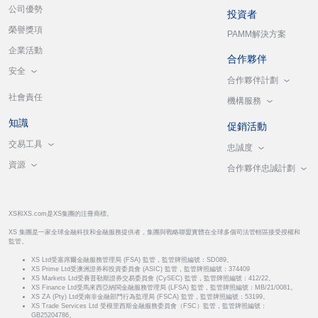
公司優勢
投資者
榮譽獎項
PAMM解決方案
企業活動
合作夥伴
安全
合作夥伴計劃
社會責任
機構服務
知識
促銷活動
交易工具
忠誠度
資源
合作夥伴忠誠計劃
XS和XS.com是XS集團的注冊商標。
XS 集團是一家全球金融科技和金融服務提供者，集團與戰略聯盟實體在全球多個司法管轄區接受授權和
監管。
XS Ltd受塞席爾金融服務管理局 (FSA) 監管，監管牌照編號：SD089。
XS Prime Ltd受澳洲證券和投資委員會 (ASIC) 監管，監管牌照編號：374409
XS Markets Ltd受賽普勒斯證券交易委員會 (CySEC) 監管，監管牌照編號：412/22。
XS Finance Ltd受馬來西亞納閩金融服務管理局 (LFSA) 監管，監管牌照編號：MB/21/0081。
XS ZA (Pty) Ltd受南非金融部門行為監理局 (FSCA) 監管，監管牌照編號：53199。
XS Trade Services Ltd 受模里西斯金融服務委員會（FSC）監管，監管牌照編號：
GB25204786。