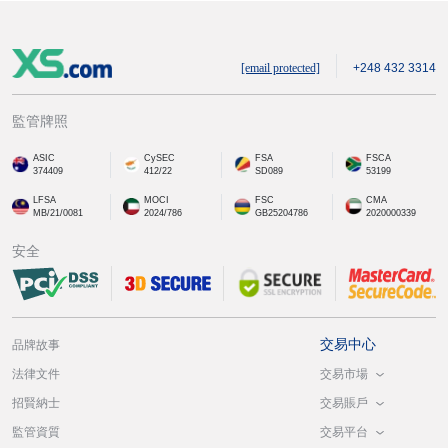
[email protected]
+248 432 3314
監管牌照
ASIC
CySEC
FSA
FSCA
374409
412/22
SD089
53199
LFSA
MOCI
FSC
CMA
MB/21/0081
2024/786
GB25204786
2020000339
安全
交易中心
品牌故事
交易市場
法律文件
交易賬戶
招賢納士
交易平台
監管資質