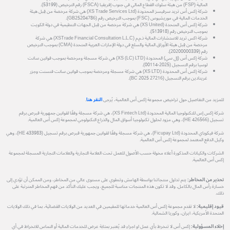
المالية (FSP) من هيئة سلوك القطاع المالي في جنوب إفريقيا (FSCA) رقم الترخيص (53199).
شركة إكس أس تريد سرفيسز المحدودة (XS Trade Services Ltd) هي شركة مرخصة من قِبل هيئة
الخدمات المالية في موريشيوس (FSC) بموجب الترخيص رقم (GB25204786).
شركة إكس أس المتحدة (XS United) هي شركة مرخصة من قِبل الجهات التنظيمية في دولة الكويت
بموجب الترخيص رقم (513918).
شركة اكس تريد للاستشارات المالية ذ.م.م (XSTrade Financial Consultation L.L.C) هي شركة
مرخصة من قِبل هيئة الأوراق المالية والسلع في دولة الإمارات العربية المتحدة (CMA) بموجب الترخيص
رقم (20200000339).
شركة إكس أس (إل سي) المحدودة (XS (LC) LTD) هي شركة مسجلة ومرخصة بموجب قوانين سانت
لوسيا برقم التسجيل (2025-00114).
شركة إكس أس المحدودة (XS LTD) هي شركة مسجلة ومرخصة بموجب قوانين سانت فنسنت وجزر
غرينادين برقم التسجيل (27216 BC 2025).
للمزيد من التفاصيل حول تراخيص مجموعة إكس أس العالمية، يُرجى
النقر هنا
.
شركة إكس إس للتكنولوجيا المالية المحدودة (XS Fintech Ltd)، هي شركة مسجلة وفقًا لقوانين جمهورية قبرص برقم
تسجيل (HE 426566)، وهي مزود لحلول تكنولوجيا أسواق المال والذراع التكنولوجي لمجموعة إكس أس العالمية.
شركة فيكوباي المحدودة (Ficupay Ltd)، هي شركة مسجلة وفقًا لقوانين جمهورية قبرص برقم تسجيل (HE 433983)، وهي
وكيل الدفع المعتمد لمجموعة إكس أس العالمية.
الشركات والكيانات المذكورة أعلاه مخولة حسب الأصول للعمل تحت العلامة التجارية والعلامات التجارية المسجلة لمجموعة
إكس أس العالمية.
تحذير من المخاطر:
يتم تداول منتجاتنا بواسطة الهامش وتنطوي على مستوى عالي من المخاطر، ومن الممكن أن تؤدي إلى
خسارة رأس المال بالكامل. وقد لا تكون هذه المنتجات مناسبة للجميع، ويجب عليك التأكد من فهم المخاطر المترتبة على
ذلك.
قيود إقليمية:
لا تقدم مجموعة إكس أس العالمية خدماتها للمقيمين في العديد من الولايات القضائية، بما في ذلك الولايات
المتحدة الأمريكية، ايران، وكوريا الشمالية.
إخلاء المسؤولية:
إكس أس لا تنخرط بأي عمل او اجراء قد يُعتبر بمثابة عرض للخدمات المالية أو التماس للانخراط في أي