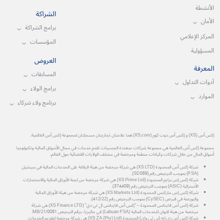
الأنشطة
الشراكة
الأمان
برامج الشراكة
المركز الإعلامي
المؤسسات
المسؤولية
العروض
المعرفة
المسابقات
أدوات التداول
برامج الولاء
الموارد
برنامج ولاء شركاء
إكس أس (XS) و إكس أس دوت كوم (XS.com) هما علامتان تجاريتان مسجلتان لمجموعة إكس أس العالمية.
مجموعة إكس أس العالمية هي مجموعة شركات متعددة الجنسيات تقدم خدمات في مجال الأسواق المالية وتكنولوجيا
أسواق المال من خلال شركات وكيانات منظمة ومرخصة في مختلف الولايات القضائية حول العالم.
شركة إكس أس المحدودة (XS LTD) هي شركة مرخصة من هيئة الرقابة على الخدمات المالية في سيشيل
(FSA) بموجب الترخيص رقم (SD089).
شركة إكس إس برايم المحدودة (XS Prime Ltd) هي شركة مرخصة من لجنة الأوراق المالية والاستثمارات
الأسترالية (ASIC) بموجب الترخيص رقم (374409).
شركة إكس إس ماركتس المحدودة (XS Markets Ltd) هي شركة مرخصة من هيئة الأوراق المالية
والبورصة في قبرص (CySEC) بموجب الترخيص رقم (412/22).
شركة إكس أس فاينانس المحدودة – "إكس أس فاينانس ال تي دي" (XS Finance LTD) هي شركة
مرخصة من هيئة لابوان للخدمات المالية (Labuan FSA) في ماليزيا، برقم الترخيص MB/21/0081.
شركة إكس أس زي إيه (بي تي واي) المحدودة (XS ZA (Pty) Ltd) هي شركة مرخصة لتقديم الخدمات