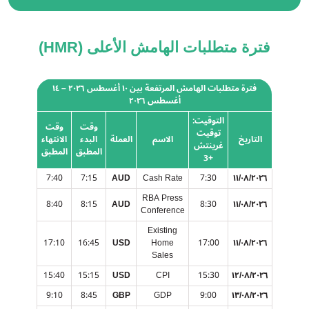
فترة متطلبات الهامش الأعلى (HMR)
فترة متطلبات الهامش المرتفعة بين ١٠ أغسطس ٢٠٢٦ – ١٤
أغسطس ٢٠٢٦
التوقيت:
وقت
وقت
توقيت
التاريخ
الاسم
العملة
البدء
الانتهاء
غرينتش
المطبق
المطبق
+3
7:40
7:15
AUD
Cash Rate
7:30
١١/٠٨/٢٠٢٦
RBA Press
8:40
8:15
AUD
8:30
١١/٠٨/٢٠٢٦
Conference
Existing
17:10
16:45
USD
Home
17:00
١١/٠٨/٢٠٢٦
Sales
15:40
15:15
USD
CPI
15:30
١٢/٠٨/٢٠٢٦
9:10
8:45
GBP
GDP
9:00
١٣/٠٨/٢٠٢٦