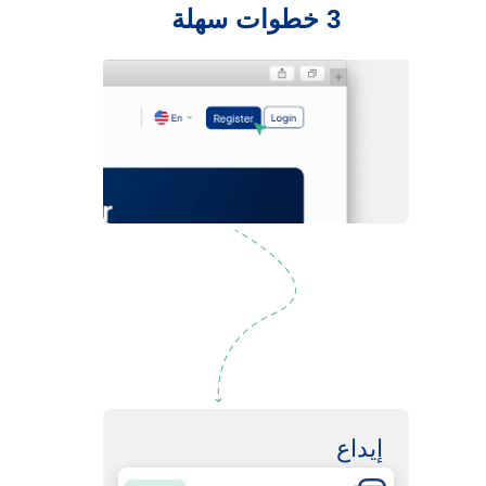
3 خطوات سهلة
التسجيل
إيداع