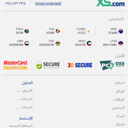
+۲٤۸ ٤۳۲ ۳۳۱٤
[email protected]
التراخيص
FSCA
FSA
CySEC
ASIC
53199
SD089
412/22
374409
CMA
FSC
MOCI
LFSA
2020000339
GB25204786
2024/786
MB/21/0081
الأمان
التداول
الحكاية
الأسواق
الوثائق
الحسابات
الوظائف
المنصات
التراخيص
المزايا
الإستثمار
الجوائز
المحافظ المجمعة