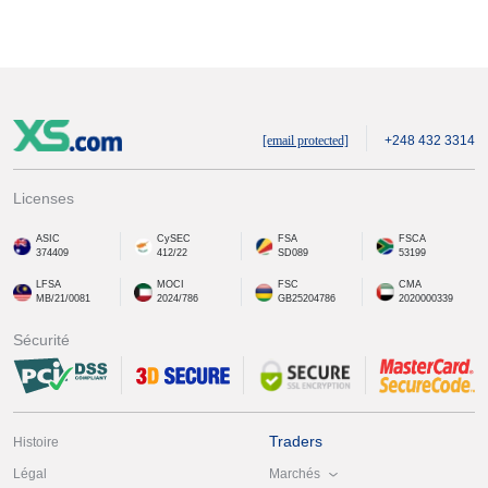
[email protected]
+248 432 3314
Licenses
ASIC
CySEC
FSA
FSCA
374409
412/22
SD089
53199
LFSA
MOCI
FSC
CMA
MB/21/0081
2024/786
GB25204786
2020000339
Sécurité
Traders
Histoire
Marchés
Légal