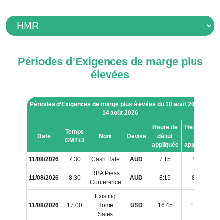
Périodes d’Exigences de marge plus
élevées
Périodes d’Exigences de marge plus élevées du 10 août 2026 au
14 août 2026
Heure de
Heure de
Temps
Date
Nom
Devise
début
fin
GMT+3
appliquée
appliquée
11/08/2026
7:30
Cash Rate
AUD
7:15
7:40
RBA Press
11/08/2026
8:30
AUD
8:15
8:40
Conference
Existing
11/08/2026
17:00
Home
USD
16:45
17:10
Sales