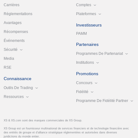
Comptes
Carrières
Plateformes
Réglementations
Avantages
Investisseurs
Récompenses
PAMM
Événements
Partenaires
Sécurité
Programmes De Partenariat
Media
Institutions
RSE
Promotions
Connaissance
Concours
Outils De Trading
Fidélité
Ressources
Programme De Fidélité Partner
XS & XS.com sont des marques commerciales de XS Group.
XS Group est un fournisseur multinational de services financiers et de technologie financière avec
des entités de groupe et d’alliance stratégique réglementées et autorisées dans diverses
juridictions du monde entier.