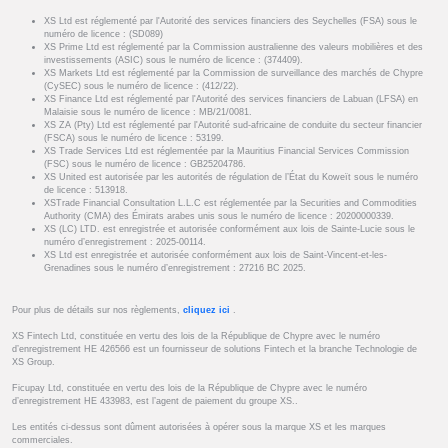
XS Ltd est réglementé par l'Autorité des services financiers des Seychelles (FSA) sous le
numéro de licence : (SD089)
XS Prime Ltd est réglementé par la Commission australienne des valeurs mobilières et des
investissements (ASIC) sous le numéro de licence : (374409).
XS Markets Ltd est réglementé par la Commission de surveillance des marchés de Chypre
(CySEC) sous le numéro de licence : (412/22).
XS Finance Ltd est réglementé par l'Autorité des services financiers de Labuan (LFSA) en
Malaisie sous le numéro de licence : MB/21/0081.
XS ZA (Pty) Ltd est réglementé par l'Autorité sud-africaine de conduite du secteur financier
(FSCA) sous le numéro de licence : 53199.
XS Trade Services Ltd est réglementée par la Mauritius Financial Services Commission
(FSC) sous le numéro de licence : GB25204786.
XS United est autorisée par les autorités de régulation de l’État du Koweït sous le numéro
de licence : 513918.
XSTrade Financial Consultation L.L.C est réglementée par la Securities and Commodities
Authority (CMA) des Émirats arabes unis sous le numéro de licence : 20200000339.
XS (LC) LTD. est enregistrée et autorisée conformément aux lois de Sainte-Lucie sous le
numéro d’enregistrement : 2025-00114.
XS Ltd est enregistrée et autorisée conformément aux lois de Saint-Vincent-et-les-
Grenadines sous le numéro d’enregistrement : 27216 BC 2025.
Pour plus de détails sur nos règlements,
cliquez ici
.
XS Fintech Ltd, constituée en vertu des lois de la République de Chypre avec le numéro
d’enregistrement HE 426566 est un fournisseur de solutions Fintech et la branche Technologie de
XS Group.
Ficupay Ltd, constituée en vertu des lois de la République de Chypre avec le numéro
d’enregistrement HE 433983, est l’agent de paiement du groupe XS..
Les entités ci-dessus sont dûment autorisées à opérer sous la marque XS et les marques
commerciales.