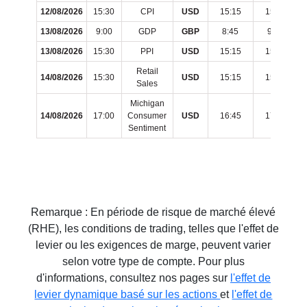
12/08/2026
15:30
CPI
USD
15:15
15:40
13/08/2026
9:00
GDP
GBP
8:45
9:10
13/08/2026
15:30
PPI
USD
15:15
15:40
Retail
14/08/2026
15:30
USD
15:15
15:40
Sales
Michigan
14/08/2026
17:00
Consumer
USD
16:45
17:10
Sentiment
Remarque : En période de risque de marché élevé
(RHE), les conditions de trading, telles que l'effet de
levier ou les exigences de marge, peuvent varier
selon votre type de compte. Pour plus
d'informations, consultez nos pages sur
l'effet de
levier dynamique basé sur les actions
et
l'effet de