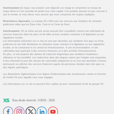
Avertissement
de risque: nos produits sont négociés sur marge et comportent un niveau de
risque élevé et il est possible de perdre tout votre capital. Ces produits peuvent ne pas convenir à
tout le monde, et vous devez vous assurer que vous comprenez les risques impliqués.
Restrictions régionales:
La marque XS n’offre pas ses services aux résidents de certaines
juridictions telles que les États-Unis, l’Iran et la Corée du Nord.
Avertissement:
XS ne mène aucune action pouvant être considérée comme une sollicitation de
services financiers dans les pays où de telles actions seraient contraires à la législation ou aux
régulations locales.
Les informations présentes sur ce site ne sont pas destinées aux résidents d'un pays ou d'une
juridiction où une telle distribution ou utilisation serait contraire à la législation ou aux régulations
locales, et ne constituent ni un conseil en investissement, ni une recommandation, ni une
sollicitation pour participer à des services financiers ou à des activités d'investissement.
De plus, ce site propose des options de traduction linguistique pour améliorer l'expérience
utilisateur et l'accessibilité. Les traductions dans des langues autres que l'anglais sont proposées
à titre informatif et pour des raisons de commodité uniquement et ne sont pas destinées à fournir,
promouvoir ou solliciter des services financiers auprès de personnes résidant dans des pays ou
des régions spécifiques.
Les dispositions réglementaires d’un régime d’indemnisation des investisseurs varient en fonction
de l’entité XS avec laquelle vous vous engagez.
Les informations sur ce site ne peuvent être copiées qu’avec l’autorisation écrite du groupe XS.
Tous droits réservés. ©2010 - 2026