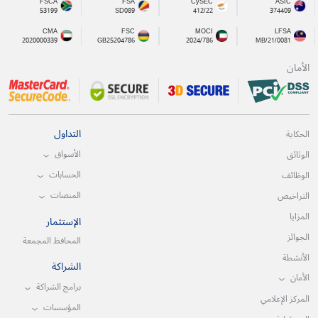
FSCA
FSA
CySEC
ASIC
53199
SD089
412/22
374409
CMA
FSC
MOCI
LFSA
2020000339
GB25204786
2024/786
MB/21/0081
الأمان
التداول
الحكاية
الأسواق
الوثائق
الحسابات
الوظائف
المنصات
التراخيص
المزايا
الإستثمار
الجوائز
المحافظ المجمعة
الأنشطة
الشراكة
الأمان
برامج الشراكة
المركز الإعلامي
المؤسسات