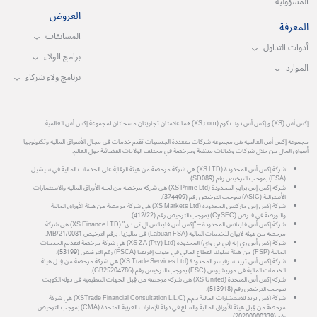
المسؤولية
العروض
المعرفة
المسابقات
أدوات التداول
برامج الولاء
الموارد
برنامج ولاء شركاء
إكس أس (XS) و إكس أس دوت كوم (XS.com) هما علامتان تجاريتان مسجلتان لمجموعة إكس أس العالمية.
مجموعة إكس أس العالمية هي مجموعة شركات متعددة الجنسيات تقدم خدمات في مجال الأسواق المالية وتكنولوجيا
أسواق المال من خلال شركات وكيانات منظمة ومرخصة في مختلف الولايات القضائية حول العالم.
شركة إكس أس المحدودة (XS LTD) هي شركة مرخصة من هيئة الرقابة على الخدمات المالية في سيشيل
(FSA) بموجب الترخيص رقم (SD089).
شركة إكس إس برايم المحدودة (XS Prime Ltd) هي شركة مرخصة من لجنة الأوراق المالية والاستثمارات
الأسترالية (ASIC) بموجب الترخيص رقم (374409).
شركة إكس إس ماركتس المحدودة (XS Markets Ltd) هي شركة مرخصة من هيئة الأوراق المالية
والبورصة في قبرص (CySEC) بموجب الترخيص رقم (412/22).
شركة إكس أس فاينانس المحدودة – "إكس أس فاينانس ال تي دي" (XS Finance LTD) هي شركة
مرخصة من هيئة لابوان للخدمات المالية (Labuan FSA) في ماليزيا، برقم الترخيص MB/21/0081.
شركة إكس أس زي إيه (بي تي واي) المحدودة (XS ZA (Pty) Ltd) هي شركة مرخصة لتقديم الخدمات
المالية (FSP) من هيئة سلوك القطاع المالي في جنوب إفريقيا (FSCA) رقم الترخيص (53199).
شركة إكس أس تريد سرفيسز المحدودة (XS Trade Services Ltd) هي شركة مرخصة من قِبل هيئة
الخدمات المالية في موريشيوس (FSC) بموجب الترخيص رقم (GB25204786).
شركة إكس أس المتحدة (XS United) هي شركة مرخصة من قِبل الجهات التنظيمية في دولة الكويت
بموجب الترخيص رقم (513918).
شركة اكس تريد للاستشارات المالية ذ.م.م (XSTrade Financial Consultation L.L.C) هي شركة
مرخصة من قِبل هيئة الأوراق المالية والسلع في دولة الإمارات العربية المتحدة (CMA) بموجب الترخيص
رقم (20200000339).