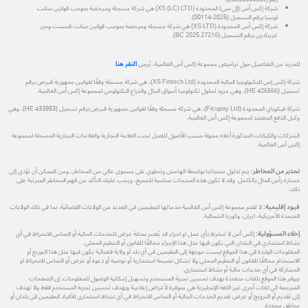
شركة إكس أس (إل سي) المحدودة (XS (LC) LTD) هي شركة مسجلة ومرخصة بموجب قوانين سانت
لوسيا برقم التسجيل (2025-00114).
شركة إكس أس المحدودة (XS LTD) هي شركة مسجلة ومرخصة بموجب قوانين سانت فنسنت وجزر
غرينادين برقم التسجيل (27216 BC 2025).
للمزيد من التفاصيل حول تراخيص مجموعة إكس أس العالمية، يُرجى
النقر هنا
.
شركة إكس إس للتكنولوجيا المالية المحدودة (XS Fintech Ltd)، هي شركة مسجلة وفقًا لقوانين جمهورية قبرص برقم
تسجيل (HE 426566)، وهي مزود لحلول تكنولوجيا أسواق المال والذراع التكنولوجي لمجموعة إكس أس العالمية.
شركة فيكوباي المحدودة (Ficupay Ltd)، هي شركة مسجلة وفقًا لقوانين جمهورية قبرص برقم تسجيل (HE 433983)، وهي
وكيل الدفع المعتمد لمجموعة إكس أس العالمية.
الشركات والكيانات المذكورة أعلاه مخولة حسب الأصول للعمل تحت العلامة التجارية والعلامات التجارية المسجلة لمجموعة
إكس أس العالمية.
تحذير من المخاطر:
يتم تداول منتجاتنا بواسطة الهامش وتنطوي على مستوى عالي من المخاطر، ومن الممكن أن تؤدي إلى
خسارة رأس المال بالكامل. وقد لا تكون هذه المنتجات مناسبة للجميع، ويجب عليك التأكد من فهم المخاطر المترتبة على
ذلك.
قيود إقليمية:
لا تقدم مجموعة إكس أس العالمية خدماتها للمقيمين في العديد من الولايات القضائية، بما في ذلك الولايات
المتحدة الأمريكية، ايران، وكوريا الشمالية.
إخلاء المسؤولية:
إكس أس لا تنخرط بأي عمل او اجراء قد يُعتبر بمثابة عرض للخدمات المالية أو التماس للانخراط في أي
نشاط استثماري في البلدان التي يكون فيها مثل هذا الإجراء مخالفًا للقانون أو التنظيم المحلي.
المعلومات الواردة في هذا الموقع ليست موجهة إلى المقيمين في أي بلد أو ولاية قضائية يكون فيها مثل هذا التوزيع أو
الاستخدام مخالفًا للقانون أو التنظيم المحلي ولا تشكل نصيحة استثمارية أو توصية أو دعوة أو عرض أو التماس للانخراط او
المشاركة في أي خدمات مالية أو نشاط استثماري.
يتوفر هذا الموقع بلغات متعددة بهدف تحسين تجربة المستخدم وتسهيل إمكانية الوصول للمعلومات. إن الصفحات
المترجمة الي لغات أخرى غير اللغة الإنجليزية هي متوفرة لأغراض إعلامية وبهدف تحسين تجربة المستخدم فقط ولا تهدف
إلى تقديم أو الترويج أو عرض تقديم الخدمات المالية أو التماس للانخراط في أي نشاط استثماري للأفراد المقيمين في بلدان أو
مناطق محددة.