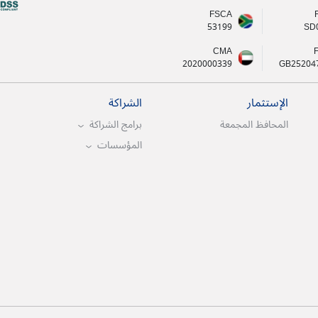
FSCA
53199
SD
CMA
2020000339
GB25204
الإستثمار
الشراكة
المحافظ المجمعة
برامج الشراكة
المؤسسات