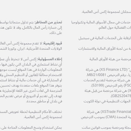
ات في مجال الأسواق المالية وتكنولوجيا
تحذير من المخاطر:
يتم تداول منتجاتنا بواس
 القضائية حول العالم.
إلى خسارة رأس المال بالكامل. وقد لا تكون هذ
على ذلك.
مرخصة من هيئة الرقابة على الخدمات المالية في سيشيل
قيود إقليمية:
لا تقدم مجموعة إكس أس العالمي
XS Prime Lt) هي شركة مرخصة من لجنة الأوراق المالية والاستثمارات
الولايات المتحدة الأمريكية، ايران، وكوريا الشمال
دودة (XS Markets Ltd) هي شركة مرخصة من هيئة الأوراق المالية
إخلاء المسؤولية:
إكس أس لا تنخرط بأي عمل او
أي نشاط استثماري في البلدان التي يكون فيها مثل
شركة إكس أس فاينانس المحدودة – "إكس أس فاينانس ال تي دي" (XS Finance LTD) هي شركة
المعلومات الواردة في هذا الموقع ليست موجهة إ
الاستخدام مخالفًا للقانون أو التنظيم المحلي 
ة إكس أس زي إيه (بي تي واي) المحدودة (XS ZA (Pty) Ltd) هي شركة مرخصة لتقديم الخدمات
او المشاركة في أي خدمات مالية أو نشاط استثم
يتوفر هذا الموقع بلغات متعددة بهدف تحسين
شركة إكس أس تريد سرفيسز المحدودة (XS Trade Services Ltd) هي شركة مرخصة من قِبل هيئة
المترجمة الي لغات أخرى غير اللغة الإنجليزي
تهدف إلى تقديم أو الترويج أو عرض تقديم الخد
ة مرخصة من قِبل الجهات التنظيمية في دولة الكويت
في بلدان أو مناطق محددة.
شركة اكس تريد للاستشارات المالية ذ.م.م (XSTrade Financial Consultation L.L.C) هي شركة
تختلف الأحكام التنظيمية لخطة تعويض المستثمر
مرخصة من قِبل هيئة الأوراق المالية والسلع في دولة الإمارات العربية المتحدة (CMA) بموجب الترخيص
لمجموعة إكس أس العالمية.
حدودة (XS (LC) LTD) هي شركة مسجلة ومرخصة بموجب قوانين سانت
يمكن استخدام ونسخ المعلومات المتاحة على 