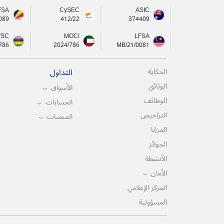
FSA
CySEC
ASIC
089
412/22
374409
FSC
MOCI
LFSA
786
2024/786
MB/21/0081
التداول
الحكاية
الوثائق
الأسواق
الوظائف
الحسابات
التراخيص
المنصات
المزايا
الجوائز
الأنشطة
الأمان
المركز الإعلامي
المسؤولية