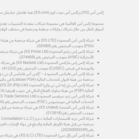
إكس أس (XS) و إكس أس دوت كوم (XS.com) هما علامتان تجاريتان مسجلتان لمجموعة إكس أس العالمية.
مجموعة إكس أس العالمية هي مجموعة شركات متعددة الجنسيات تقدم خدم
أسواق المال من خلال شركات وكيانات منظمة ومرخصة في مختلف الولايات
شركة إكس أس المحدودة (XS LTD) هي شركة 
(FSA) بموجب الترخيص رقم (SD089).
شركة إكس إس برايم المحدودة (d
الأسترالية (ASIC) بموجب الترخيص رقم (374409).
شركة إكس إس ماركتس المح
والبورصة في قبرص (CySEC) بموجب الترخيص رقم (412/22).
مرخصة من هيئة لابوان للخدمات المالية (Labuan FSA) في ماليزيا، برقم الترخيص MB/21/0081.
شرك
المالية (FSP) من هيئة سلوك القطاع المالي في جنوب إفريقيا (FSCA) رقم الترخيص (53199).
الخدمات المالية في موريشيوس (FSC) بموجب الترخيص رقم (GB25204786).
شركة إكس أس المتحدة (XS United) هي شرك
بموجب الترخيص رقم (513918).
رقم (20200000339).
شركة إكس أس (إل سي) الم