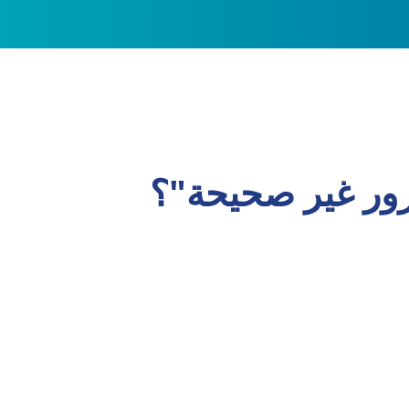
مرور غير صحيحة"؟