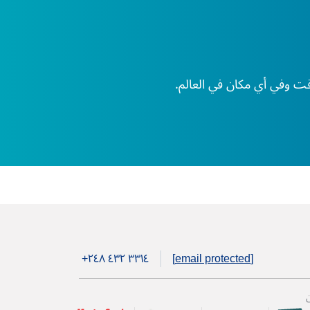
+۲٤۸ ٤۳۲ ۳۳۱٤
[email protected]
ن