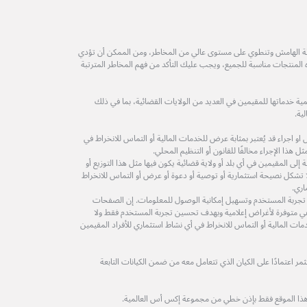
طة الهامش وتنطوي على مستوى عالي من المخاطر، ومن الممكن أن تؤدي
ه المنتجات مناسبة للجميع، ويجب عليك التأكد من فهم المخاطر المترتبة
ة خدماتها للمقيمين في العديد من الولايات القضائية، بما في ذلك
ية.
 اجراء قد يُعتبر بمثابة عرض للخدمات المالية أو التماس للانخراط في
 هذا الإجراء مخالفًا للقانون أو التنظيم المحلي.
لى المقيمين في أي بلد أو ولاية قضائية يكون فيها مثل هذا التوزيع أو
ولا تشكل نصيحة استثمارية أو توصية أو دعوة أو عرض أو التماس للانخراط
اري.
 تجربة المستخدم وتسهيل إمكانية الوصول للمعلومات. إن الصفحات
ة هي متوفرة لأغراض إعلامية وبهدف تحسين تجربة المستخدم فقط ولا
مات المالية أو التماس للانخراط في أي نشاط استثماري للأفراد المقيمين
 اعتمادًا على الكيان الذي تتعامل معه من ضمن الكيانات التابعة
هذا الموقع فقط بإذن خطي من مجموعة إكس أس العالمية.