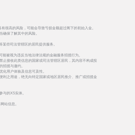
具有很高的风险，可能会导致亏损金额超过阁下的初始入金。
当确保了解其中的风险。
等某些司法管辖区的居民提供服务。
事可能被视为违反当地法律法规的金融服务招揽行为。
禁止接收此类信息的国家或司法管辖区居民，其内容不构成投
的招揽与邀约。
优化用户体验及信息可及性。
便利之用途，绝无向特定国家或地区居民推介、推广或招揽金
参与的XS实体。
本网站信息。