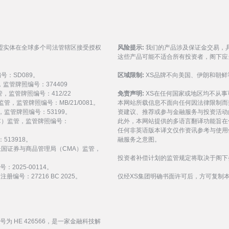
盟实体在全球多个司法管辖区接受授权
风险提示:
我们的产品涉及保证金交易，
这些产品可能不适合所有投资者，阁下应
编号：SD089。
区域限制:
XS品牌不向美国、伊朗和朝鲜
监管，监管牌照编号：374409
 监管，监管牌照编号：412/22
免责声明:
XS在任何国家或地区均不从
) 监管，监管牌照编号：MB/21/0081。
本网站所载信息不面向任何因法律限制而
 监管，监管牌照编号：53199。
资建议、推荐或参与金融服务与投资活动
会（FSC）监管，监管牌照编号：
此外，本网站提供的多语言翻译功能旨在
任何非英语版本译文仅作资讯参考与使用
513918。
融服务之意图。
受阿拉伯联合酋长国证券与商品管理局（CMA）监管，
投资者补偿计划的监管规定将取决于阁下
：2025-00114。
编号：27216 BC 2025。
仅经XS集团明确书面许可后，方可复制
编号为 HE 426566，是一家金融科技解