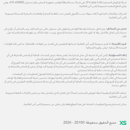
شركة فيكوباي المحدودة (Ficupay Ltd)، هي شركة مسجلة وفقًا لقوانين جمهورية قبرص برقم تسجيل (HE 433983)، وهي
وكيل الدفع المعتمد لمجموعة إكس أس العالمية.
الشركات والكيانات المذكورة أعلاه مخولة حسب الأصول للعمل تحت العلامة التجارية والعلامات التجارية المسجلة لمجموعة
إكس أس العالمية.
تحذير من المخاطر:
يتم تداول منتجاتنا بواسطة الهامش وتنطوي على مستوى عالي من المخاطر، ومن الممكن أن تؤدي إلى
خسارة رأس المال بالكامل. وقد لا تكون هذه المنتجات مناسبة للجميع، ويجب عليك التأكد من فهم المخاطر المترتبة على
ذلك.
قيود إقليمية:
لا تقدم مجموعة إكس أس العالمية خدماتها للمقيمين في العديد من الولايات القضائية، بما في ذلك الولايات
المتحدة الأمريكية، ايران، وكوريا الشمالية.
إخلاء المسؤولية:
إكس أس لا تنخرط بأي عمل او اجراء قد يُعتبر بمثابة عرض للخدمات المالية أو التماس للانخراط في أي
نشاط استثماري في البلدان التي يكون فيها مثل هذا الإجراء مخالفًا للقانون أو التنظيم المحلي.
المعلومات الواردة في هذا الموقع ليست موجهة إلى المقيمين في أي بلد أو ولاية قضائية يكون فيها مثل هذا التوزيع أو
الاستخدام مخالفًا للقانون أو التنظيم المحلي ولا تشكل نصيحة استثمارية أو توصية أو دعوة أو عرض أو التماس للانخراط او
المشاركة في أي خدمات مالية أو نشاط استثماري.
يتوفر هذا الموقع بلغات متعددة بهدف تحسين تجربة المستخدم وتسهيل إمكانية الوصول للمعلومات. إن الصفحات
المترجمة الي لغات أخرى غير اللغة الإنجليزية هي متوفرة لأغراض إعلامية وبهدف تحسين تجربة المستخدم فقط ولا تهدف
إلى تقديم أو الترويج أو عرض تقديم الخدمات المالية أو التماس للانخراط في أي نشاط استثماري للأفراد المقيمين في بلدان أو
مناطق محددة.
تختلف الأحكام التنظيمية لخطة تعويض المستثمر اعتمادًا على الكيان الذي تتعامل معه من ضمن الكيانات التابعة لمجموعة
إكس أس العالمية.
يمكن استخدام ونسخ المعلومات المتاحة على هذا الموقع فقط بإذن خطي من مجموعة إكس أس العالمية.
جميع الحقوق محفوظة ©2010 - 2026