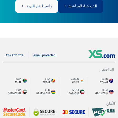
الدردشة المباشرة
راسلنا عبر البريد
+۲٤۸ ٤۳۲ ۳۳۱٤
[email protected]
التراخيص
FSCA
FSA
CySEC
ASIC
53199
SD089
412/22
374409
CMA
FSC
MOCI
LFSA
2020000339
GB25204786
2024/786
MB/21/0081
الأمان