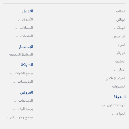
التداول
الحكاية
الأسواق
الوثائق
الحسابات
الوظائف
المنصات
التراخيص
المزايا
الإستثمار
الجوائز
المحافظ المجمعة
الأنشطة
الشراكة
الأمان
برامج الشراكة
المركز الإعلامي
المؤسسات
المسؤولية
العروض
المعرفة
المسابقات
أدوات التداول
برامج الولاء
الموارد
برنامج ولاء شركاء