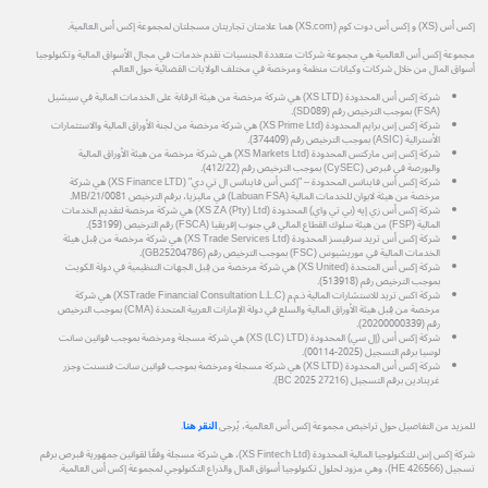
إكس أس (XS) و إكس أس دوت كوم (XS.com) هما علامتان تجاريتان مسجلتان لمجموعة إكس أس العالمية.
مجموعة إكس أس العالمية هي مجموعة شركات متعددة الجنسيات تقدم خدمات في مجال الأسواق المالية وتكنولوجيا
أسواق المال من خلال شركات وكيانات منظمة ومرخصة في مختلف الولايات القضائية حول العالم.
شركة إكس أس المحدودة (XS LTD) هي شركة مرخصة من هيئة الرقابة على الخدمات المالية في سيشيل
(FSA) بموجب الترخيص رقم (SD089).
شركة إكس إس برايم المحدودة (XS Prime Ltd) هي شركة مرخصة من لجنة الأوراق المالية والاستثمارات
الأسترالية (ASIC) بموجب الترخيص رقم (374409).
شركة إكس إس ماركتس المحدودة (XS Markets Ltd) هي شركة مرخصة من هيئة الأوراق المالية
والبورصة في قبرص (CySEC) بموجب الترخيص رقم (412/22).
شركة إكس أس فاينانس المحدودة – "إكس أس فاينانس ال تي دي" (XS Finance LTD) هي شركة
مرخصة من هيئة لابوان للخدمات المالية (Labuan FSA) في ماليزيا، برقم الترخيص MB/21/0081.
شركة إكس أس زي إيه (بي تي واي) المحدودة (XS ZA (Pty) Ltd) هي شركة مرخصة لتقديم الخدمات
المالية (FSP) من هيئة سلوك القطاع المالي في جنوب إفريقيا (FSCA) رقم الترخيص (53199).
شركة إكس أس تريد سرفيسز المحدودة (XS Trade Services Ltd) هي شركة مرخصة من قِبل هيئة
الخدمات المالية في موريشيوس (FSC) بموجب الترخيص رقم (GB25204786).
شركة إكس أس المتحدة (XS United) هي شركة مرخصة من قِبل الجهات التنظيمية في دولة الكويت
بموجب الترخيص رقم (513918).
شركة اكس تريد للاستشارات المالية ذ.م.م (XSTrade Financial Consultation L.L.C) هي شركة
مرخصة من قِبل هيئة الأوراق المالية والسلع في دولة الإمارات العربية المتحدة (CMA) بموجب الترخيص
رقم (20200000339).
شركة إكس أس (إل سي) المحدودة (XS (LC) LTD) هي شركة مسجلة ومرخصة بموجب قوانين سانت
لوسيا برقم التسجيل (2025-00114).
شركة إكس أس المحدودة (XS LTD) هي شركة مسجلة ومرخصة بموجب قوانين سانت فنسنت وجزر
غرينادين برقم التسجيل (27216 BC 2025).
للمزيد من التفاصيل حول تراخيص مجموعة إكس أس العالمية، يُرجى
النقر هنا
.
شركة إكس إس للتكنولوجيا المالية المحدودة (XS Fintech Ltd)، هي شركة مسجلة وفقًا لقوانين جمهورية قبرص برقم
تسجيل (HE 426566)، وهي مزود لحلول تكنولوجيا أسواق المال والذراع التكنولوجي لمجموعة إكس أس العالمية.