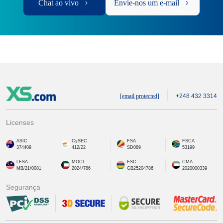
Chat ao vivo
Envie-nos um e-mail
[email protected]
+248 432 3314
Licenses
ASIC
CySEC
FSA
FSCA
374409
412/22
SD089
53199
LFSA
MOCI
FSC
CMA
MB/21/0081
2024/786
GB25204786
2020000339
Segurança