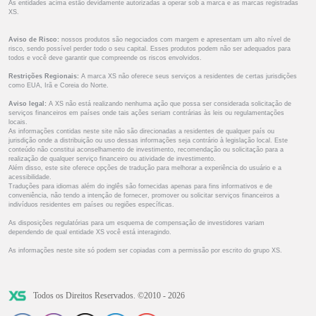
As entidades acima estão devidamente autorizadas a operar sob a marca e as marcas registradas
XS.
Aviso de Risco:
nossos produtos são negociados com margem e apresentam um alto nível de
risco, sendo possível perder todo o seu capital. Esses produtos podem não ser adequados para
todos e você deve garantir que compreende os riscos envolvidos.
Restrições Regionais:
A marca XS não oferece seus serviços a residentes de certas jurisdições
como EUA, Irã e Coreia do Norte.
Aviso legal:
A XS não está realizando nenhuma ação que possa ser considerada solicitação de
serviços financeiros em países onde tais ações seriam contrárias às leis ou regulamentações
locais.
As informações contidas neste site não são direcionadas a residentes de qualquer país ou
jurisdição onde a distribuição ou uso dessas informações seja contrário à legislação local. Este
conteúdo não constitui aconselhamento de investimento, recomendação ou solicitação para a
realização de qualquer serviço financeiro ou atividade de investimento.
Além disso, este site oferece opções de tradução para melhorar a experiência do usuário e a
acessibilidade.
Traduções para idiomas além do inglês são fornecidas apenas para fins informativos e de
conveniência, não tendo a intenção de fornecer, promover ou solicitar serviços financeiros a
indivíduos residentes em países ou regiões específicas.
As disposições regulatórias para um esquema de compensação de investidores variam
dependendo de qual entidade XS você está interagindo.
As informações neste site só podem ser copiadas com a permissão por escrito do grupo XS.
Todos os Direitos Reservados. ©2010 - 2026