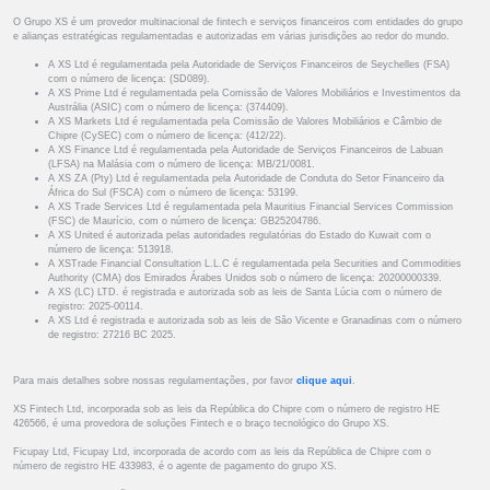
O Grupo XS é um provedor multinacional de fintech e serviços financeiros com entidades do grupo
e alianças estratégicas regulamentadas e autorizadas em várias jurisdições ao redor do mundo.
A XS Ltd é regulamentada pela Autoridade de Serviços Financeiros de Seychelles (FSA)
com o número de licença: (SD089).
A XS Prime Ltd é regulamentada pela Comissão de Valores Mobiliários e Investimentos da
Austrália (ASIC) com o número de licença: (374409).
A XS Markets Ltd é regulamentada pela Comissão de Valores Mobiliários e Câmbio de
Chipre (CySEC) com o número de licença: (412/22).
A XS Finance Ltd é regulamentada pela Autoridade de Serviços Financeiros de Labuan
(LFSA) na Malásia com o número de licença: MB/21/0081.
A XS ZA (Pty) Ltd é regulamentada pela Autoridade de Conduta do Setor Financeiro da
África do Sul (FSCA) com o número de licença: 53199.
A XS Trade Services Ltd é regulamentada pela Mauritius Financial Services Commission
(FSC) de Maurício, com o número de licença: GB25204786.
A XS United é autorizada pelas autoridades regulatórias do Estado do Kuwait com o
número de licença: 513918.
A XSTrade Financial Consultation L.L.C é regulamentada pela Securities and Commodities
Authority (CMA) dos Emirados Árabes Unidos sob o número de licença: 20200000339.
A XS (LC) LTD. é registrada e autorizada sob as leis de Santa Lúcia com o número de
registro: 2025-00114.
A XS Ltd é registrada e autorizada sob as leis de São Vicente e Granadinas com o número
de registro: 27216 BC 2025.
Para mais detalhes sobre nossas regulamentações, por favor
clique aqui
.
XS Fintech Ltd, incorporada sob as leis da República do Chipre com o número de registro HE
426566, é uma provedora de soluções Fintech e o braço tecnológico do Grupo XS.
Ficupay Ltd, Ficupay Ltd, incorporada de acordo com as leis da República de Chipre com o
número de registro HE 433983, é o agente de pagamento do grupo XS.