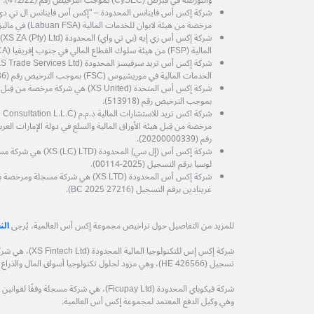
والبورصة في قبرص (CySEC) بموجب الترخيص رقم (412/22).
مرخصة من هيئة لابوان للخدمات المالية (Labuan FSA) في ماليزيا، برقم الترخيص MB/21/0081.
شرك
المالية (FSP) من هيئة سلوك القطاع المالي في جنوب إفريقيا (FSCA) رقم الترخيص (53199).
الخدمات المالية في موريشيوس (FSC) بموجب الترخيص رقم (GB25204786).
شركة إكس أس المتحدة (XS United) هي شرك
بموجب الترخيص رقم (513918).
رقم (20200000339).
شركة إكس أس (إل سي) الم
لوسيا برقم التسجيل (2025-00114).
شركة إكس أس المحدودة (XS LTD) هي شركة
غرينادين برقم التسجيل (27216 BC 2025).
للمزيد من التفاصيل حول تراخيص مجموعة إكس أس العالمية، يُرجى
الن
شركة إكس إس للتكنول
تسجيل (HE 426566)، وهي مزود لحلول تكنولوجيا أسواق المال والذراع التكنولوجي لمجموعة إكس أس العالمية.
وهي وكيل الدفع المعتمد لمجموعة إكس أس العالمية.