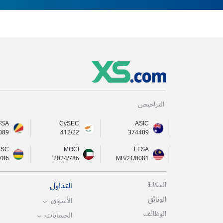
التراخيص
FSA
CySEC
ASIC
089
412/22
374409
FSC
MOCI
LFSA
786
2024/786
MB/21/0081
التداول
الحكاية
الوثائق
الأسواق
الوظائف
الحسابات