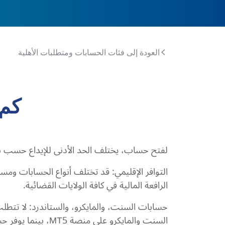
العودة إلى فئات الحسابات ومتطلبات الأهلية
كم 
لفتح حساب، يختلف الحد الأدنى للإيداع حسب نو
التوافر الإقليمي: قد تختلف أنواع الحسابات ومس
الرافعة المالية في كافة الولايات القضائية.
حسابات السنت، والمايكرو، والستاندرد: لا تتطلب 
السنت والمايكرو على منصة MT5، بينما يوفر حساب الستاندرد منصتي MT4 وMT5