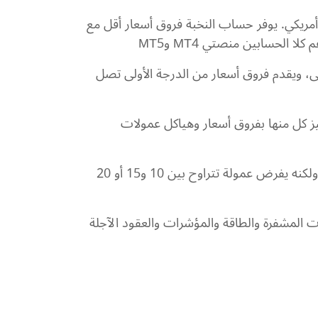
حترافية: للتداول الاحترافي، يتطلب حساب النخبة والاحترافية حدًا أدنى للإيداع يبلغ 500 دولار أمريكي. يوفر حساب النخبة فروق أسعار أقل مع
 ويقدم فروق أسعار من الدرجة الأولى تصل
ز كل منها بفروق أسعار وهياكل عمولات
لا تتطلب حسابات Classic وExtra حدًا أدنى للإيداع، بينما يقدم حساب Plus فروق أسعار منخفضة تبدأ من 0.1 ولكنه يفرض عمولة تتراوح بين 10 و15 أو 20
ت المشفرة والطاقة والمؤشرات والعقود الآجلة