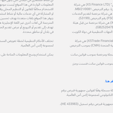
أي نشاط استثماري في البلدان التي يكون فيها مثل
شركة إكس أس فاينانس المحدودة – "إكس أس فاينانس ال تي دي" (XS Finance LTD) هي شركة
المعلومات الواردة في هذا الموقع ليست موجهة إ
الاستخدام مخالفًا للقانون أو التنظيم المحلي 
ة إكس أس زي إيه (بي تي واي) المحدودة (XS ZA (Pty) Ltd) هي شركة مرخصة لتقديم الخدمات
او المشاركة في أي خدمات مالية أو نشاط استثم
يتوفر هذا الموقع بلغات متعددة بهدف تحسين
شركة إكس أس تريد سرفيسز المحدودة (XS Trade Services Ltd) هي شركة مرخصة من قِبل هيئة
المترجمة الي لغات أخرى غير اللغة الإنجليزي
تهدف إلى تقديم أو الترويج أو عرض تقديم الخد
ة مرخصة من قِبل الجهات التنظيمية في دولة الكويت
في بلدان أو مناطق محددة.
شركة اكس تريد للاستشارات المالية ذ.م.م (XSTrade Financial Consultation L.L.C) هي شركة
تختلف الأحكام التنظيمية لخطة تعويض المستثمر
مرخصة من قِبل هيئة الأوراق المالية والسلع في دولة الإمارات العربية المتحدة (CMA) بموجب الترخيص
لمجموعة إكس أس العالمية.
حدودة (XS (LC) LTD) هي شركة مسجلة ومرخصة بموجب قوانين سانت
يمكن استخدام ونسخ المعلومات المتاحة على 
 مسجلة ومرخصة بموجب قوانين سانت فنسنت وجزر
قر هنا
.
وجيا المالية المحدودة (XS Fintech Ltd)، هي شركة مسجلة وفقًا لقوانين جمهورية قبرص برقم
شركة فيكوباي المحدودة (Ficupay Ltd)، هي شركة مسجلة وفقًا لقوانين جمهورية قبرص برقم تسجيل (HE 433983)،