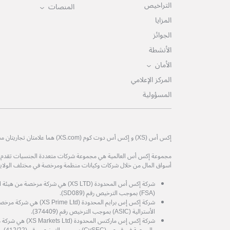
التراخيص
المنصات
المزايا
الجوائز
الأنشطة
الأمان
المركز الإعلامي
المسؤولية
إكس أس (XS) و إكس أس دوت كوم (XS.com) هما علامتان تجاريتان مسجلتان لمجموعة إكس أس العالمية.
مجموعة إكس أس العالمية هي مجموعة شركات متعددة الجنسيات تقدم خدم
أسواق المال من خلال شركات وكيانات منظمة ومرخصة في مختلف الولايات
شركة إكس أس المحدودة (XS LTD) هي شركة 
(FSA) بموجب الترخيص رقم (SD089).
شركة إكس إس برايم المحدودة (d
الأسترالية (ASIC) بموجب الترخيص رقم (374409).
شركة إكس إس ماركتس المح