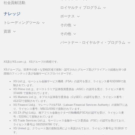
社会貢献活動
ロイヤルティ プログラム
ナレッジ
ボーナス
トレーディングツール
その他
資源
その他
パートナー・ロイヤルティ・プログラム
XS及びXS.com は、XSグループの商標です。
XSグループは、世界中の様々な管轄区域で規制・認可されたグループ及びアライアンス組織を持つ多
国籍のフィンテック及び金融サービスプロバイダーです。
XS Ltd は、セーシェル金融サービス機構（FSA）の認可を受け、ライセンス番号SD089で規
制されています。
XS Prime Ltd は、オーストラリア証券投資委員会（ASIC）の認可を受け、ライセンス番号:
374409 で規制されています。
XS Markets Ltd は、キプロス証券取引委員会（CySEC）の認可を受け、ライセンス番号：
412/22で規制されています。
XS Finance Ltdは、マレーシアのLFSA（Labuan Financial Services Authority）の規制下にあ
り、ライセンス番号：MB/21/0081で規制されています。
XS ZA (Pty) Ltdは、南アフリカ金融セクター行動機構(FSCA)の認可を受け、ライセンス番
号：53199にて規制されています
XS Trade Services Ltd は、モーリシャス金融サービス委員会（FSC）の認可を受けており、
ライセンス番号は GB25204786 です。
XS United は、クウェート国の規制当局により承認されており、ライセンス番号は 513918 で
す。