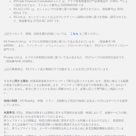
XSTrade Financial Consultation L.L.C は、アラブ首長国連邦の**証券商品庁（CMA）**によ
り認可されており、ライセンス番号は 20200000339 です。
XS (LC) LTD. は、セントルシアの法律に基づき登録・認可されており、登録番号は 2025-
00114 です。
XS Ltd は、セントビンセントおよびグレナディーン諸島の法律に基づき登録・認可されてお
り、登録番号は 27216 BC 2025 です。
上記ライセンス、規制、法的文書の詳細については、
こちら
をご覧ください。
XS Fintech Ltd は、キプロス共和国の法律に基づいて法人化されています。（登録番号 HE
426566）。また、フィンテック・ソリューション・プロバイダーであり、XSグループのテクノロジー
部門です。
Ficupay Ltd は、キプロス共和国の法律に基づいて法人化された、XSグループの決済代行会社です。
（登録番号HE 433983) 。
上記の事業体は、XSブランド及び商標の下で活動することを正式に許可されています。
リスクに関する警告:
外国為替金取引やデリバティブ取引は高リスクを伴います。損失に耐えうる範囲
の資金でお取引されることをお勧め致します。デリバティブ取引は全ての投資家に適しているわけで
はございません。取引に伴うリスクを充分に理解された上で、必要に応じて専門家にご相談くださ
い。
地域の制限 :
XS Brandは、米国、イラン、北朝鮮など特定の地域にお住まいの方にはサービスを提供
していません。
免責事項:
XSは、現地の法律または規制に反する可能性がある国・地域において、金融サービスの勧
誘とみなされるいかなる行為も行っておりません。
本ウェブサイト上の情報は、特定の国や地域に居住する方々を対象とするものではなく、投資助言、
推奨、または金融サービスや投資活動への勧誘を構成するものではありません。
また、本ウェブサイトでは、ユーザーの利便性を向上させるために多言語翻訳機能を提供していま
す。