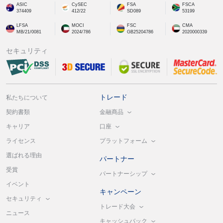
ASIC
CySEC
FSA
FSCA
374409
412/22
SD089
53199
LFSA
MOCI
FSC
CMA
MB/21/0081
2024/786
GB25204786
2020000339
セキュリティ
トレード
私たちについて
金融商品
契約書類
口座
キャリア
プラットフォーム
ライセンス
選ばれる理由
パートナー
受賞
パートナーシップ
イベント
キャンペーン
セキュリティ
トレード大会
ニュース
キャッシュバック