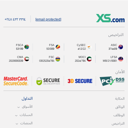
+۲٤۸ ٤۳۲ ۳۳۱٤
[email protected]
التراخيص
FSCA
FSA
CySEC
ASIC
53199
SD089
412/22
374409
CMA
FSC
MOCI
LFSA
2020000339
GB25204786
2024/786
MB/21/0081
الأمان
التداول
الحكاية
الأسواق
الوثائق
الحسابات
الوظائف
المنصات
التراخيص