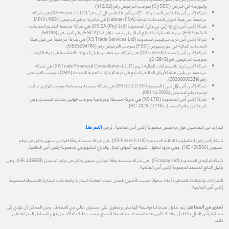
والبورصة في قبرص (CySEC) بموجب الترخيص رقم (412/22).
شركة إكس أس فاينانس المحدودة – "إكس أس فاينانس ال تي دي" (XS Finance LTD) هي شركة
مرخصة من هيئة لابوان للخدمات المالية (Labuan FSA) في ماليزيا، برقم الترخيص MB/21/0081.
شركة إكس أس زي إيه (بي تي واي) المحدودة (XS ZA (Pty) Ltd) هي شركة مرخصة لتقديم الخدمات
المالية (FSP) من هيئة سلوك القطاع المالي في جنوب إفريقيا (FSCA) رقم الترخيص (53199).
شركة إكس أس تريد سرفيسز المحدودة (XS Trade Services Ltd) هي شركة مرخصة من قِبل هيئة
الخدمات المالية في موريشيوس (FSC) بموجب الترخيص رقم (GB25204786).
شركة إكس أس المتحدة (XS United) هي شركة مرخصة من قِبل الجهات التنظيمية في دولة الكويت
بموجب الترخيص رقم (513918).
شركة اكس تريد للاستشارات المالية ذ.م.م (XSTrade Financial Consultation L.L.C) هي شركة
مرخصة من قِبل هيئة الأوراق المالية والسلع في دولة الإمارات العربية المتحدة (CMA) بموجب الترخيص
رقم (20200000339).
شركة إكس أس (إل سي) المحدودة (XS (LC) LTD) هي شركة مسجلة ومرخصة بموجب قوانين سانت
لوسيا برقم التسجيل (2025-00114).
شركة إكس أس المحدودة (XS LTD) هي شركة مسجلة ومرخصة بموجب قوانين سانت فنسنت وجزر
غرينادين برقم التسجيل (27216 BC 2025).
للمزيد من التفاصيل حول تراخيص مجموعة إكس أس العالمية، يُرجى
النقر هنا
.
شركة إكس إس للتكنولوجيا المالية المحدودة (XS Fintech Ltd)، هي شركة مسجلة وفقًا لقوانين جمهورية قبرص برقم
تسجيل (HE 426566)، وهي مزود لحلول تكنولوجيا أسواق المال والذراع التكنولوجي لمجموعة إكس أس العالمية.
شركة فيكوباي المحدودة (Ficupay Ltd)، هي شركة مسجلة وفقًا لقوانين جمهورية قبرص برقم تسجيل (HE 433983)، وهي
وكيل الدفع المعتمد لمجموعة إكس أس العالمية.
الشركات والكيانات المذكورة أعلاه مخولة حسب الأصول للعمل تحت العلامة التجارية والعلامات التجارية المسجلة لمجموعة
إكس أس العالمية.
تحذير من المخاطر:
يتم تداول منتجاتنا بواسطة الهامش وتنطوي على مستوى عالي من المخاطر، ومن الممكن أن تؤدي إلى
خسارة رأس المال بالكامل. وقد لا تكون هذه المنتجات مناسبة للجميع، ويجب عليك التأكد من فهم المخاطر المترتبة على
ذلك.