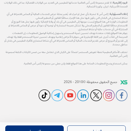
قيود إقليمية:
لا تقدم مجموعة إكس أس العالمية خدماتها للمقيمين في العديد من الولايات القضائية، بما في ذلك الولايات
المتحدة الأمريكية، ايران، وكوريا الشمالية.
إخلاء المسؤولية:
إكس أس لا تنخرط بأي عمل او اجراء قد يُعتبر بمثابة عرض للخدمات المالية أو التماس للانخراط في أي
نشاط استثماري في البلدان التي يكون فيها مثل هذا الإجراء مخالفًا للقانون أو التنظيم المحلي.
المعلومات الواردة في هذا الموقع ليست موجهة إلى المقيمين في أي بلد أو ولاية قضائية يكون فيها مثل هذا التوزيع أو
الاستخدام مخالفًا للقانون أو التنظيم المحلي ولا تشكل نصيحة استثمارية أو توصية أو دعوة أو عرض أو التماس للانخراط او
المشاركة في أي خدمات مالية أو نشاط استثماري.
يتوفر هذا الموقع بلغات متعددة بهدف تحسين تجربة المستخدم وتسهيل إمكانية الوصول للمعلومات. إن الصفحات
المترجمة الي لغات أخرى غير اللغة الإنجليزية هي متوفرة لأغراض إعلامية وبهدف تحسين تجربة المستخدم فقط ولا تهدف
إلى تقديم أو الترويج أو عرض تقديم الخدمات المالية أو التماس للانخراط في أي نشاط استثماري للأفراد المقيمين في بلدان أو
مناطق محددة.
تختلف الأحكام التنظيمية لخطة تعويض المستثمر اعتمادًا على الكيان الذي تتعامل معه من ضمن الكيانات التابعة لمجموعة
إكس أس العالمية.
يمكن استخدام ونسخ المعلومات المتاحة على هذا الموقع فقط بإذن خطي من مجموعة إكس أس العالمية.
جميع الحقوق محفوظة ©2010 - 2026