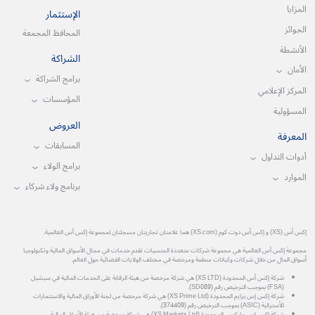
المزايا
الإستثمار
الجوائز
المحافظ المجمعة
الأنشطة
الشراكة
الأمان
برامج الشراكة
المركز الإعلامي
المؤسسات
المسؤولية
العروض
المعرفة
المسابقات
أدوات التداول
برامج الولاء
الموارد
برنامج ولاء شركاء
إكس أس (XS) و إكس أس دوت كوم (XS.com) هما علامتان تجاريتان مسجلتان لمجموعة إكس أس العالمية.
مجموعة إكس أس العالمية هي مجموعة شركات متعددة الجنسيات تقدم خدمات في مجال الأسواق المالية وتكنولوجيا
أسواق المال من خلال شركات وكيانات منظمة ومرخصة في مختلف الولايات القضائية حول العالم.
شركة إكس أس المحدودة (XS LTD) هي شركة مرخصة من هيئة الرقابة على الخدمات المالية في سيشيل
(FSA) بموجب الترخيص رقم (SD089).
شركة إكس إس برايم المحدودة (XS Prime Ltd) هي شركة مرخصة من لجنة الأوراق المالية والاستثمارات
الأسترالية (ASIC) بموجب الترخيص رقم (374409).
شركة إكس إس ماركتس المحدودة (XS Markets Ltd) هي شركة مرخصة من هيئة الأوراق المالية