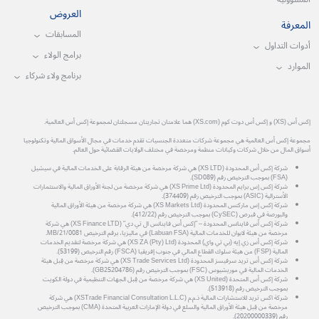
العروض
المعرفة
المسابقات
أدوات التداول
برامج الولاء
الموارد
برنامج ولاء شركاء
إكس أس (XS) و إكس أس دوت كوم (XS.com) هما علامتان تجاريتان مسجلتان لمجموعة إكس أس العالمية.
مجموعة إكس أس العالمية هي مجموعة شركات متعددة الجنسيات تقدم خدمات في مجال الأسواق المالية وتكنولوجيا
أسواق المال من خلال شركات وكيانات منظمة ومرخصة في مختلف الولايات القضائية حول العالم.
شركة إكس أس المحدودة (XS LTD) هي شركة مرخصة من هيئة الرقابة على الخدمات المالية في سيشيل
(FSA) بموجب الترخيص رقم (SD089).
شركة إكس إس برايم المحدودة (XS Prime Ltd) هي شركة مرخصة من لجنة الأوراق المالية والاستثمارات
الأسترالية (ASIC) بموجب الترخيص رقم (374409).
شركة إكس إس ماركتس المحدودة (XS Markets Ltd) هي شركة مرخصة من هيئة الأوراق المالية
والبورصة في قبرص (CySEC) بموجب الترخيص رقم (412/22).
شركة إكس أس فاينانس المحدودة – "إكس أس فاينانس ال تي دي" (XS Finance LTD) هي شركة
مرخصة من هيئة لابوان للخدمات المالية (Labuan FSA) في ماليزيا، برقم الترخيص MB/21/0081.
شركة إكس أس زي إيه (بي تي واي) المحدودة (XS ZA (Pty) Ltd) هي شركة مرخصة لتقديم الخدمات
المالية (FSP) من هيئة سلوك القطاع المالي في جنوب إفريقيا (FSCA) رقم الترخيص (53199).
شركة إكس أس تريد سرفيسز المحدودة (XS Trade Services Ltd) هي شركة مرخصة من قِبل هيئة
الخدمات المالية في موريشيوس (FSC) بموجب الترخيص رقم (GB25204786).
شركة إكس أس المتحدة (XS United) هي شركة مرخصة من قِبل الجهات التنظيمية في دولة الكويت
بموجب الترخيص رقم (513918).
شركة اكس تريد للاستشارات المالية ذ.م.م (XSTrade Financial Consultation L.L.C) هي شركة
مرخصة من قِبل هيئة الأوراق المالية والسلع في دولة الإمارات العربية المتحدة (CMA) بموجب الترخيص
رقم (20200000339).