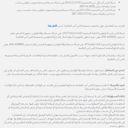
شركة إكس أس (إل سي) المحدودة (XS (LC) LTD) هي شركة مسجلة ومرخصة بموجب قوانين سانت
لوسيا برقم التسجيل (2025-00114).
شركة إكس أس المحدودة (XS LTD) هي شركة مسجلة ومرخصة بموجب قوانين سانت فنسنت وجزر
غرينادين برقم التسجيل (27216 BC 2025).
للمزيد من التفاصيل حول تراخيص مجموعة إكس أس العالمية، يُرجى
النقر هنا
.
شركة إكس إس للتكنولوجيا المالية المحدودة (XS Fintech Ltd)، هي شركة مسجلة وفقًا لقوانين جمهورية قبرص برقم
تسجيل (HE 426566)، وهي مزود لحلول تكنولوجيا أسواق المال والذراع التكنولوجي لمجموعة إكس أس العالمية.
شركة فيكوباي المحدودة (Ficupay Ltd)، هي شركة مسجلة وفقًا لقوانين جمهورية قبرص برقم تسجيل (HE 433983)، وهي
وكيل الدفع المعتمد لمجموعة إكس أس العالمية.
الشركات والكيانات المذكورة أعلاه مخولة حسب الأصول للعمل تحت العلامة التجارية والعلامات التجارية المسجلة لمجموعة
إكس أس العالمية.
تحذير من المخاطر:
يتم تداول منتجاتنا بواسطة الهامش وتنطوي على مستوى عالي من المخاطر، ومن الممكن أن تؤدي إلى
خسارة رأس المال بالكامل. وقد لا تكون هذه المنتجات مناسبة للجميع، ويجب عليك التأكد من فهم المخاطر المترتبة على
ذلك.
قيود إقليمية:
لا تقدم مجموعة إكس أس العالمية خدماتها للمقيمين في العديد من الولايات القضائية، بما في ذلك الولايات
المتحدة الأمريكية، ايران، وكوريا الشمالية.
إخلاء المسؤولية:
إكس أس لا تنخرط بأي عمل او اجراء قد يُعتبر بمثابة عرض للخدمات المالية أو التماس للانخراط في أي
نشاط استثماري في البلدان التي يكون فيها مثل هذا الإجراء مخالفًا للقانون أو التنظيم المحلي.
المعلومات الواردة في هذا الموقع ليست موجهة إلى المقيمين في أي بلد أو ولاية قضائية يكون فيها مثل هذا التوزيع أو
الاستخدام مخالفًا للقانون أو التنظيم المحلي ولا تشكل نصيحة استثمارية أو توصية أو دعوة أو عرض أو التماس للانخراط او
المشاركة في أي خدمات مالية أو نشاط استثماري.
يتوفر هذا الموقع بلغات متعددة بهدف تحسين تجربة المستخدم وتسهيل إمكانية الوصول للمعلومات. إن الصفحات
المترجمة الي لغات أخرى غير اللغة الإنجليزية هي متوفرة لأغراض إعلامية وبهدف تحسين تجربة المستخدم فقط ولا تهدف
إلى تقديم أو الترويج أو عرض تقديم الخدمات المالية أو التماس للانخراط في أي نشاط استثماري للأفراد المقيمين في بلدان أو
مناطق محددة.