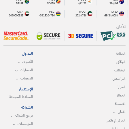
53199
SD089
412/22
374409
CMA
FSC
MOCI
LFSA
2020000339
GB25204786
2024/786
MB/21/0081
الأمان
التداول
الحكاية
الأسواق
الوثائق
الحسابات
الوظائف
المنصات
التراخيص
المزايا
الإستثمار
الجوائز
المحافظ المجمعة
الأنشطة
الشراكة
الأمان
برامج الشراكة
المركز الإعلامي
المؤسسات
المسؤولية