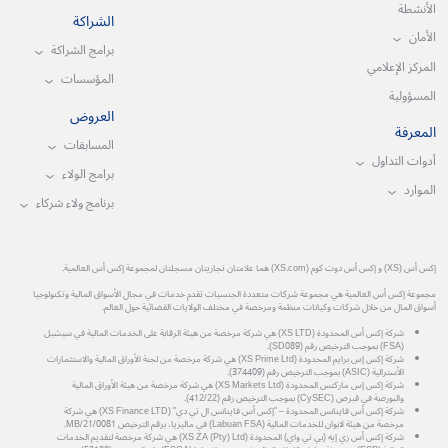
الأنشطة
الشراكة
الأمان
برامج الشراكة
المركز الإعلامي
المؤسسات
المسؤولية
العروض
المعرفة
المسابقات
أدوات التداول
برامج الولاء
الموارد
برنامج ولاء شركاء
إكس أس (XS) و إكس أس دوت كوم (XS.com) هما علامتان تجاريتان مسجلتان لمجموعة إكس أس العالمية.
مجموعة إكس أس العالمية هي مجموعة شركات متعددة الجنسيات تقدم خدمات في مجال الأسواق المالية وتكنولوجيا
أسواق المال من خلال شركات وكيانات منظمة ومرخصة في مختلف الولايات القضائية حول العالم.
شركة إكس أس المحدودة (XS LTD) هي شركة مرخصة من هيئة الرقابة على الخدمات المالية في سيشيل
(FSA) بموجب الترخيص رقم (SD089).
شركة إكس إس برايم المحدودة (XS Prime Ltd) هي شركة مرخصة من لجنة الأوراق المالية والاستثمارات
الأسترالية (ASIC) بموجب الترخيص رقم (374409).
شركة إكس إس ماركتس المحدودة (XS Markets Ltd) هي شركة مرخصة من هيئة الأوراق المالية
والبورصة في قبرص (CySEC) بموجب الترخيص رقم (412/22).
شركة إكس أس فاينانس المحدودة – "إكس أس فاينانس ال تي دي" (XS Finance LTD) هي شركة
مرخصة من هيئة لابوان للخدمات المالية (Labuan FSA) في ماليزيا، برقم الترخيص MB/21/0081.
شركة إكس أس زي إيه (بي تي واي) المحدودة (XS ZA (Pty) Ltd) هي شركة مرخصة لتقديم الخدمات