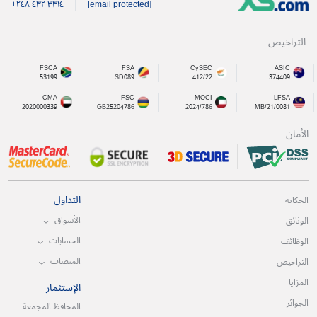
+۲٤۸ ٤۳۲ ۳۳۱٤
[email protected]
التراخيص
FSCA
FSA
CySEC
ASIC
53199
SD089
412/22
374409
CMA
FSC
MOCI
LFSA
2020000339
GB25204786
2024/786
MB/21/0081
الأمان
التداول
الحكاية
الأسواق
الوثائق
الحسابات
الوظائف
المنصات
التراخيص
المزايا
الإستثمار
الجوائز
المحافظ المجمعة