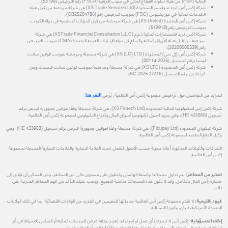
المالية (FSP) من هيئة سلوك القطاع المالي في جنوب إفريقيا (FSCA) رقم الترخيص (53199).
شركة إكس أس تريد سرفيسز المحدودة (XS Trade Services Ltd) هي شركة مرخصة من قِبل هيئة
الخدمات المالية في موريشيوس (FSC) بموجب الترخيص رقم (GB25204786).
شركة إكس أس المتحدة (XS United) هي شركة مرخصة من قِبل الجهات التنظيمية في دولة الكويت
بموجب الترخيص رقم (513918).
شركة اكس تريد للاستشارات المالية ذ.م.م (XSTrade Financial Consultation L.L.C) هي شركة
مرخصة من قِبل هيئة الأوراق المالية والسلع في دولة الإمارات العربية المتحدة (CMA) بموجب الترخيص
رقم (20200000339).
شركة إكس أس (إل سي) المحدودة (XS (LC) LTD) هي شركة مسجلة ومرخصة بموجب قوانين سانت
لوسيا برقم التسجيل (2025-00114).
شركة إكس أس المحدودة (XS LTD) هي شركة مسجلة ومرخصة بموجب قوانين سانت فنسنت وجزر
غرينادين برقم التسجيل (27216 BC 2025).
للمزيد من التفاصيل حول تراخيص مجموعة إكس أس العالمية، يُرجى
النقر هنا
.
شركة إكس إس للتكنولوجيا المالية المحدودة (XS Fintech Ltd)، هي شركة مسجلة وفقًا لقوانين جمهورية قبرص برقم
تسجيل (HE 426566)، وهي مزود لحلول تكنولوجيا أسواق المال والذراع التكنولوجي لمجموعة إكس أس العالمية.
شركة فيكوباي المحدودة (Ficupay Ltd)، هي شركة مسجلة وفقًا لقوانين جمهورية قبرص برقم تسجيل (HE 433983)، وهي
وكيل الدفع المعتمد لمجموعة إكس أس العالمية.
الشركات والكيانات المذكورة أعلاه مخولة حسب الأصول للعمل تحت العلامة التجارية والعلامات التجارية المسجلة لمجموعة
إكس أس العالمية.
تحذير من المخاطر:
يتم تداول منتجاتنا بواسطة الهامش وتنطوي على مستوى عالي من المخاطر، ومن الممكن أن تؤدي إلى
خسارة رأس المال بالكامل. وقد لا تكون هذه المنتجات مناسبة للجميع، ويجب عليك التأكد من فهم المخاطر المترتبة على
ذلك.
قيود إقليمية:
لا تقدم مجموعة إكس أس العالمية خدماتها للمقيمين في العديد من الولايات القضائية، بما في ذلك الولايات
المتحدة الأمريكية، ايران، وكوريا الشمالية.
إخلاء المسؤولية:
إكس أس لا تنخرط بأي عمل او اجراء قد يُعتبر بمثابة عرض للخدمات المالية أو التماس للانخراط في أي
نشاط استثماري في البلدان التي يكون فيها مثل هذا الإجراء مخالفًا للقانون أو التنظيم المحلي.