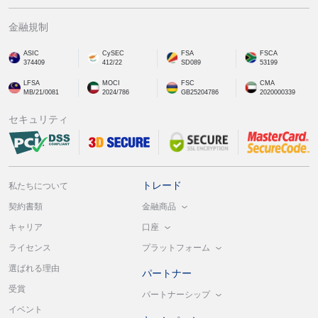
金融規制
ASIC
CySEC
FSA
FSCA
374409
412/22
SD089
53199
LFSA
MOCI
FSC
CMA
MB/21/0081
2024/786
GB25204786
2020000339
セキュリティ
トレード
私たちについて
金融商品
契約書類
口座
キャリア
プラットフォーム
ライセンス
選ばれる理由
パートナー
受賞
パートナーシップ
イベント