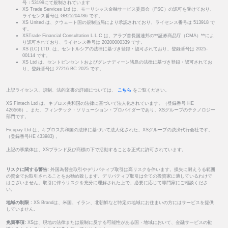
号：53199にて規制されています
XS Trade Services Ltd は、モーリシャス金融サービス委員会（FSC）の認可を受けており、
ライセンス番号は GB25204786 です。
XS United は、クウェート国の規制当局により承認されており、ライセンス番号は 513918 で
す。
XSTrade Financial Consultation L.L.C は、アラブ首長国連邦の**証券商品庁（CMA）**によ
り認可されており、ライセンス番号は 20200000339 です。
XS (LC) LTD. は、セントルシアの法律に基づき登録・認可されており、登録番号は 2025-
00114 です。
XS Ltd は、セントビンセントおよびグレナディーン諸島の法律に基づき登録・認可されてお
り、登録番号は 27216 BC 2025 です。
上記ライセンス、規制、法的文書の詳細については、
こちら
をご覧ください。
XS Fintech Ltd は、キプロス共和国の法律に基づいて法人化されています。（登録番号 HE
426566）。また、フィンテック・ソリューション・プロバイダーであり、XSグループのテクノロジー
部門です。
Ficupay Ltd は、キプロス共和国の法律に基づいて法人化された、XSグループの決済代行会社です。
（登録番号HE 433983) 。
上記の事業体は、XSブランド及び商標の下で活動することを正式に許可されています。
リスクに関する警告:
外国為替金取引やデリバティブ取引は高リスクを伴います。損失に耐えうる範囲
の資金でお取引されることをお勧め致します。デリバティブ取引は全ての投資家に適しているわけで
はございません。取引に伴うリスクを充分に理解された上で、必要に応じて専門家にご相談くださ
い。
地域の制限 :
XS Brandは、米国、イラン、北朝鮮など特定の地域にお住まいの方にはサービスを提供
していません。
免責事項:
XSは、現地の法律または規制に反する可能性がある国・地域において、金融サービスの勧