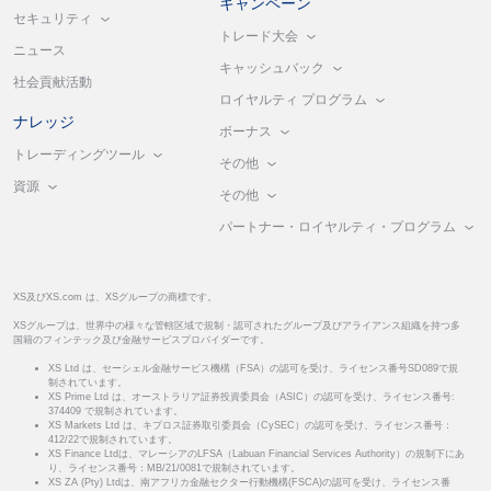
キャンペーン
セキュリティ
トレード大会
ニュース
キャッシュバック
社会貢献活動
ロイヤルティ プログラム
ナレッジ
ボーナス
トレーディングツール
その他
資源
その他
パートナー・ロイヤルティ・プログラム
XS及びXS.com は、XSグループの商標です。
XSグループは、世界中の様々な管轄区域で規制・認可されたグループ及びアライアンス組織を持つ多
国籍のフィンテック及び金融サービスプロバイダーです。
XS Ltd は、セーシェル金融サービス機構（FSA）の認可を受け、ライセンス番号SD089で規
制されています。
XS Prime Ltd は、オーストラリア証券投資委員会（ASIC）の認可を受け、ライセンス番号:
374409 で規制されています。
XS Markets Ltd は、キプロス証券取引委員会（CySEC）の認可を受け、ライセンス番号：
412/22で規制されています。
XS Finance Ltdは、マレーシアのLFSA（Labuan Financial Services Authority）の規制下にあ
り、ライセンス番号：MB/21/0081で規制されています。
XS ZA (Pty) Ltdは、南アフリカ金融セクター行動機構(FSCA)の認可を受け、ライセンス番