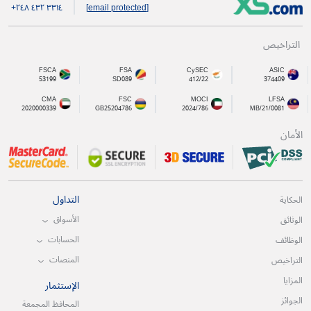
+۲٤۸ ٤۳۲ ۳۳۱٤
[email protected]
التراخيص
FSCA
FSA
CySEC
ASIC
53199
SD089
412/22
374409
CMA
FSC
MOCI
LFSA
2020000339
GB25204786
2024/786
MB/21/0081
الأمان
التداول
الحكاية
الأسواق
الوثائق
الحسابات
الوظائف
المنصات
التراخيص
المزايا
الإستثمار
الجوائز
المحافظ المجمعة