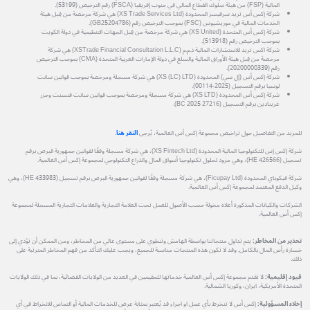
المالية (FSP) من هيئة سلوك القطاع المالي في جنوب إفريقيا (FSCA) رقم الترخيص (53199).
شركة إكس أس تريد سرفيسز المحدودة (XS Trade Services Ltd) هي شركة مرخصة من قِبل هيئة
الخدمات المالية في موريشيوس (FSC) بموجب الترخيص رقم (GB25204786).
شركة إكس أس المتحدة (XS United) هي شركة مرخصة من قِبل الجهات التنظيمية في دولة الكويت
بموجب الترخيص رقم (513918).
شركة اكس تريد للاستشارات المالية ذ.م.م (XSTrade Financial Consultation L.L.C) هي شركة
مرخصة من قِبل هيئة الأوراق المالية والسلع في دولة الإمارات العربية المتحدة (CMA) بموجب الترخيص
رقم (20200000339).
شركة إكس أس (إل سي) المحدودة (XS (LC) LTD) هي شركة مسجلة ومرخصة بموجب قوانين سانت
لوسيا برقم التسجيل (2025-00114).
شركة إكس أس المحدودة (XS LTD) هي شركة مسجلة ومرخصة بموجب قوانين سانت فنسنت وجزر
غرينادين برقم التسجيل (27216 BC 2025).
للمزيد من التفاصيل حول تراخيص مجموعة إكس أس العالمية، يُرجى
النقر هنا
.
شركة إكس إس للتكنولوجيا المالية المحدودة (XS Fintech Ltd)، هي شركة مسجلة وفقًا لقوانين جمهورية قبرص برقم
تسجيل (HE 426566)، وهي مزود لحلول تكنولوجيا أسواق المال والذراع التكنولوجي لمجموعة إكس أس العالمية.
شركة فيكوباي المحدودة (Ficupay Ltd)، هي شركة مسجلة وفقًا لقوانين جمهورية قبرص برقم تسجيل (HE 433983)، وهي
وكيل الدفع المعتمد لمجموعة إكس أس العالمية.
الشركات والكيانات المذكورة أعلاه مخولة حسب الأصول للعمل تحت العلامة التجارية والعلامات التجارية المسجلة لمجموعة
إكس أس العالمية.
تحذير من المخاطر:
يتم تداول منتجاتنا بواسطة الهامش وتنطوي على مستوى عالي من المخاطر، ومن الممكن أن تؤدي إلى
خسارة رأس المال بالكامل. وقد لا تكون هذه المنتجات مناسبة للجميع، ويجب عليك التأكد من فهم المخاطر المترتبة على
ذلك.
قيود إقليمية:
لا تقدم مجموعة إكس أس العالمية خدماتها للمقيمين في العديد من الولايات القضائية، بما في ذلك الولايات
المتحدة الأمريكية، ايران، وكوريا الشمالية.
إخلاء المسؤولية:
إكس أس لا تنخرط بأي عمل او اجراء قد يُعتبر بمثابة عرض للخدمات المالية أو التماس للانخراط في أي