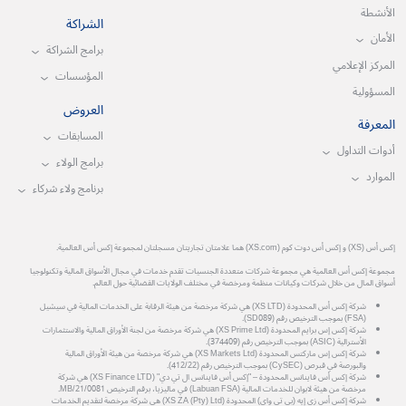
الأنشطة
الشراكة
الأمان
برامج الشراكة
المركز الإعلامي
المؤسسات
المسؤولية
العروض
المعرفة
المسابقات
أدوات التداول
برامج الولاء
الموارد
برنامج ولاء شركاء
إكس أس (XS) و إكس أس دوت كوم (XS.com) هما علامتان تجاريتان مسجلتان لمجموعة إكس أس العالمية.
مجموعة إكس أس العالمية هي مجموعة شركات متعددة الجنسيات تقدم خدمات في مجال الأسواق المالية وتكنولوجيا
أسواق المال من خلال شركات وكيانات منظمة ومرخصة في مختلف الولايات القضائية حول العالم.
شركة إكس أس المحدودة (XS LTD) هي شركة مرخصة من هيئة الرقابة على الخدمات المالية في سيشيل
(FSA) بموجب الترخيص رقم (SD089).
شركة إكس إس برايم المحدودة (XS Prime Ltd) هي شركة مرخصة من لجنة الأوراق المالية والاستثمارات
الأسترالية (ASIC) بموجب الترخيص رقم (374409).
شركة إكس إس ماركتس المحدودة (XS Markets Ltd) هي شركة مرخصة من هيئة الأوراق المالية
والبورصة في قبرص (CySEC) بموجب الترخيص رقم (412/22).
شركة إكس أس فاينانس المحدودة – "إكس أس فاينانس ال تي دي" (XS Finance LTD) هي شركة
مرخصة من هيئة لابوان للخدمات المالية (Labuan FSA) في ماليزيا، برقم الترخيص MB/21/0081.
شركة إكس أس زي إيه (بي تي واي) المحدودة (XS ZA (Pty) Ltd) هي شركة مرخصة لتقديم الخدمات