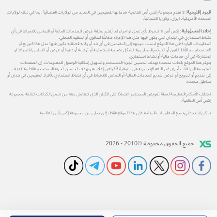
قيود إقليمية:
لا تقدم مجموعة إكس أس العالمية خدماتها للمقيمين في العديد من الولايات القضائية، بما في ذلك الولايات
المتحدة الأمريكية، ايران، وكوريا الشمالية.
إخلاء المسؤولية:
إكس أس لا تنخرط بأي عمل او اجراء قد يُعتبر بمثابة عرض للخدمات المالية أو التماس للانخراط في أي
نشاط استثماري في البلدان التي يكون فيها مثل هذا الإجراء مخالفًا للقانون أو التنظيم المحلي.
المعلومات الواردة في هذا الموقع ليست موجهة إلى المقيمين في أي بلد أو ولاية قضائية يكون فيها مثل هذا التوزيع أو
الاستخدام مخالفًا للقانون أو التنظيم المحلي ولا تشكل نصيحة استثمارية أو توصية أو دعوة أو عرض أو التماس للانخراط او
المشاركة في أي خدمات مالية أو نشاط استثماري.
يتوفر هذا الموقع بلغات متعددة بهدف تحسين تجربة المستخدم وتسهيل إمكانية الوصول للمعلومات. إن الصفحات
المترجمة الي لغات أخرى غير اللغة الإنجليزية هي متوفرة لأغراض إعلامية وبهدف تحسين تجربة المستخدم فقط ولا تهدف
إلى تقديم أو الترويج أو عرض تقديم الخدمات المالية أو التماس للانخراط في أي نشاط استثماري للأفراد المقيمين في بلدان أو
مناطق محددة.
تختلف الأحكام التنظيمية لخطة تعويض المستثمر اعتمادًا على الكيان الذي تتعامل معه من ضمن الكيانات التابعة لمجموعة
إكس أس العالمية.
يمكن استخدام ونسخ المعلومات المتاحة على هذا الموقع فقط بإذن خطي من مجموعة إكس أس العالمية.
جميع الحقوق محفوظة ©2010 - 2026