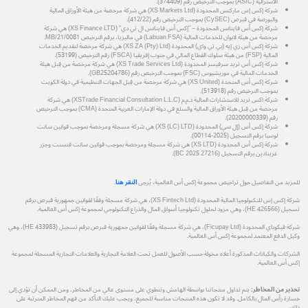
الأسترالية (ASIC) بموجب الترخيص رقم (374409).
شركة إكس إس ماركتس المحدودة (XS Markets Ltd) هي شركة مرخصة من هيئة الأوراق المالية
والبورصة في قبرص (CySEC) بموجب الترخيص رقم (412/22).
شركة إكس أس فاينانس المحدودة – "إكس أس فاينانس ال تي دي" (XS Finance LTD) هي شركة
مرخصة من هيئة لابوان للخدمات المالية (Labuan FSA) في ماليزيا، برقم الترخيص MB/21/0081.
شركة إكس أس زي إيه (بي تي واي) المحدودة (XS ZA (Pty) Ltd) هي شركة مرخصة لتقديم الخدمات
المالية (FSP) من هيئة سلوك القطاع المالي في جنوب إفريقيا (FSCA) رقم الترخيص (53199).
شركة إكس أس تريد سرفيسز المحدودة (XS Trade Services Ltd) هي شركة مرخصة من قِبل هيئة
الخدمات المالية في موريشيوس (FSC) بموجب الترخيص رقم (GB25204786).
شركة إكس أس المتحدة (XS United) هي شركة مرخصة من قِبل الجهات التنظيمية في دولة الكويت
بموجب الترخيص رقم (513918).
شركة اكس تريد للاستشارات المالية ذ.م.م (XSTrade Financial Consultation L.L.C) هي شركة
مرخصة من قِبل هيئة الأوراق المالية والسلع في دولة الإمارات العربية المتحدة (CMA) بموجب الترخيص
رقم (20200000339).
شركة إكس أس (إل سي) المحدودة (XS (LC) LTD) هي شركة مسجلة ومرخصة بموجب قوانين سانت
لوسيا برقم التسجيل (2025-00114).
شركة إكس أس المحدودة (XS LTD) هي شركة مسجلة ومرخصة بموجب قوانين سانت فنسنت وجزر
غرينادين برقم التسجيل (27216 BC 2025).
للمزيد من التفاصيل حول تراخيص مجموعة إكس أس العالمية، يُرجى
النقر هنا
.
شركة إكس إس للتكنولوجيا المالية المحدودة (XS Fintech Ltd)، هي شركة مسجلة وفقًا لقوانين جمهورية قبرص برقم
تسجيل (HE 426566)، وهي مزود لحلول تكنولوجيا أسواق المال والذراع التكنولوجي لمجموعة إكس أس العالمية.
شركة فيكوباي المحدودة (Ficupay Ltd)، هي شركة مسجلة وفقًا لقوانين جمهورية قبرص برقم تسجيل (HE 433983)، وهي
وكيل الدفع المعتمد لمجموعة إكس أس العالمية.
الشركات والكيانات المذكورة أعلاه مخولة حسب الأصول للعمل تحت العلامة التجارية والعلامات التجارية المسجلة لمجموعة
إكس أس العالمية.
تحذير من المخاطر:
يتم تداول منتجاتنا بواسطة الهامش وتنطوي على مستوى عالي من المخاطر، ومن الممكن أن تؤدي إلى
خسارة رأس المال بالكامل. وقد لا تكون هذه المنتجات مناسبة للجميع، ويجب عليك التأكد من فهم المخاطر المترتبة على
ذلك.