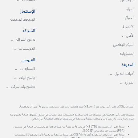
التراخيص
المزايا
الإستثمار
الجوائز
المحافظ المجمعة
الأنشطة
الشراكة
الأمان
برامج الشراكة
المركز الإعلامي
المؤسسات
المسؤولية
العروض
المعرفة
المسابقات
أدوات التداول
برامج الولاء
الموارد
برنامج ولاء شركاء
إكس أس (XS) و إكس أس دوت كوم (XS.com) هما علامتان تجاريتان مسجلتان لمجموعة إكس أس العالمية.
مجموعة إكس أس العالمية هي مجموعة شركات متعددة الجنسيات تقدم خدمات في مجال الأسواق المالية وتكنولوجيا
أسواق المال من خلال شركات وكيانات منظمة ومرخصة في مختلف الولايات القضائية حول العالم.
شركة إكس أس المحدودة (XS LTD) هي شركة مرخصة من هيئة الرقابة على الخدمات المالية في سيشيل
(FSA) بموجب الترخيص رقم (SD089).
شركة إكس إس برايم المحدودة (XS Prime Ltd) هي شركة مرخصة من لجنة الأوراق المالية والاستثمارات