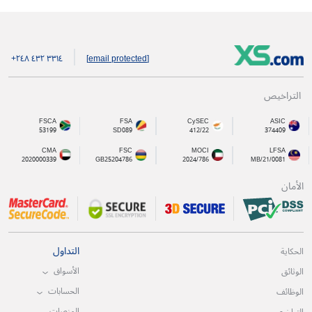
+۲٤۸ ٤۳۲ ۳۳۱٤
[email protected]
التراخيص
FSCA
FSA
CySEC
ASIC
53199
SD089
412/22
374409
CMA
FSC
MOCI
LFSA
2020000339
GB25204786
2024/786
MB/21/0081
الأمان
التداول
الحكاية
الأسواق
الوثائق
الحسابات
الوظائف
المنصات