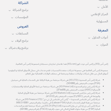
الشراكة
الأمان
برامج الشراكة
المركز الإعلامي
المؤسسات
المسؤولية
العروض
المعرفة
المسابقات
أدوات التداول
برامج الولاء
الموارد
برنامج ولاء شركاء
إكس أس (XS) و إكس أس دوت كوم (XS.com) هما علامتان تجاريتان مسجلتان لمجموعة إكس أس العالمية.
مجموعة إكس أس العالمية هي مجموعة شركات متعددة الجنسيات تقدم خدمات في مجال الأسواق المالية وتكنولوجيا
أسواق المال من خلال شركات وكيانات منظمة ومرخصة في مختلف الولايات القضائية حول العالم.
شركة إكس أس المحدودة (XS LTD) هي شركة مرخصة من هيئة الرقابة على الخدمات المالية في سيشيل
(FSA) بموجب الترخيص رقم (SD089).
شركة إكس إس برايم المحدودة (XS Prime Ltd) هي شركة مرخصة من لجنة الأوراق المالية والاستثمارات
الأسترالية (ASIC) بموجب الترخيص رقم (374409).
شركة إكس إس ماركتس المحدودة (XS Markets Ltd) هي شركة مرخصة من هيئة الأوراق المالية
والبورصة في قبرص (CySEC) بموجب الترخيص رقم (412/22).
شركة إكس أس فاينانس المحدودة – "إكس أس فاينانس ال تي دي" (XS Finance LTD) هي شركة
مرخصة من هيئة لابوان للخدمات المالية (Labuan FSA) في ماليزيا، برقم الترخيص MB/21/0081.
شركة إكس أس زي إيه (بي تي واي) المحدودة (XS ZA (Pty) Ltd) هي شركة مرخصة لتقديم الخدمات
المالية (FSP) من هيئة سلوك القطاع المالي في جنوب إفريقيا (FSCA) رقم الترخيص (53199).