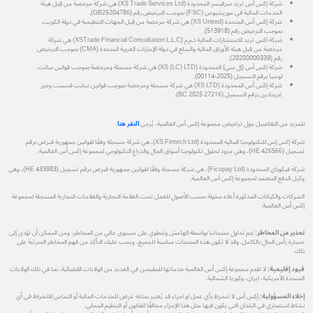
شركة إكس أس تريد سرفيسز المحدودة (XS Trade Services Ltd) هي شركة مرخصة من قِبل هيئة
الخدمات المالية في موريشيوس (FSC) بموجب الترخيص رقم (GB25204786).
شركة إكس أس المتحدة (XS United) هي شركة مرخصة من قِبل الجهات التنظيمية في دولة الكويت
بموجب الترخيص رقم (513918).
شركة اكس تريد للاستشارات المالية ذ.م.م (XSTrade Financial Consultation L.L.C) هي شركة
مرخصة من قِبل هيئة الأوراق المالية والسلع في دولة الإمارات العربية المتحدة (CMA) بموجب الترخيص
رقم (20200000339).
شركة إكس أس (إل سي) المحدودة (XS (LC) LTD) هي شركة مسجلة ومرخصة بموجب قوانين سانت
لوسيا برقم التسجيل (2025-00114).
شركة إكس أس المحدودة (XS LTD) هي شركة مسجلة ومرخصة بموجب قوانين سانت فنسنت وجزر
غرينادين برقم التسجيل (27216 BC 2025).
للمزيد من التفاصيل حول تراخيص مجموعة إكس أس العالمية، يُرجى
النقر هنا
.
شركة إكس إس للتكنولوجيا المالية المحدودة (XS Fintech Ltd)، هي شركة مسجلة وفقًا لقوانين جمهورية قبرص برقم
تسجيل (HE 426566)، وهي مزود لحلول تكنولوجيا أسواق المال والذراع التكنولوجي لمجموعة إكس أس العالمية.
شركة فيكوباي المحدودة (Ficupay Ltd)، هي شركة مسجلة وفقًا لقوانين جمهورية قبرص برقم تسجيل (HE 433983)، وهي
وكيل الدفع المعتمد لمجموعة إكس أس العالمية.
الشركات والكيانات المذكورة أعلاه مخولة حسب الأصول للعمل تحت العلامة التجارية والعلامات التجارية المسجلة لمجموعة
إكس أس العالمية.
تحذير من المخاطر:
يتم تداول منتجاتنا بواسطة الهامش وتنطوي على مستوى عالي من المخاطر، ومن الممكن أن تؤدي إلى
خسارة رأس المال بالكامل. وقد لا تكون هذه المنتجات مناسبة للجميع، ويجب عليك التأكد من فهم المخاطر المترتبة على
ذلك.
قيود إقليمية:
لا تقدم مجموعة إكس أس العالمية خدماتها للمقيمين في العديد من الولايات القضائية، بما في ذلك الولايات
المتحدة الأمريكية، ايران، وكوريا الشمالية.
إخلاء المسؤولية:
إكس أس لا تنخرط بأي عمل او اجراء قد يُعتبر بمثابة عرض للخدمات المالية أو التماس للانخراط في أي
نشاط استثماري في البلدان التي يكون فيها مثل هذا الإجراء مخالفًا للقانون أو التنظيم المحلي.