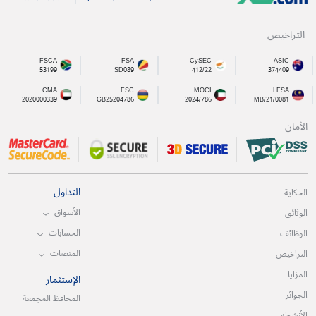
التراخيص
FSCA
FSA
CySEC
ASIC
53199
SD089
412/22
374409
CMA
FSC
MOCI
LFSA
2020000339
GB25204786
2024/786
MB/21/0081
الأمان
التداول
الحكاية
الأسواق
الوثائق
الحسابات
الوظائف
المنصات
التراخيص
المزايا
الإستثمار
الجوائز
المحافظ المجمعة
الأنشطة