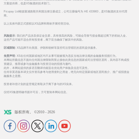
方案提供商，也是XS集团的技术部门。
Ficupay Ltd根据塞浦路斯共和国法律注册成立，公司注册编号为 HE 433983，是XS集团的支付代理
商。
以上实体均获正式授权以XS品牌和商标开展经营活动。
风险提示:
我们的产品涉及保证金交易，具有很高的风险，可能会导致亏损金额超过阁下的初始入金。
这些产品可能不适合所有投资者，阁下应当确保了解其中的风险。
区域限制:
XS品牌不向美国、伊朗和朝鲜等某些司法管辖区的居民提供服务。
免责声明:
XS在任何国家或地区均不从事可能被视为违反当地法律法规的金融服务招揽行为。
本网站所载信息不面向任何因法律限制而禁止接收此类信息的国家或司法管辖区居民，其内容不构成投
资建议、推荐或参与金融服务与投资活动的招揽与邀约。
此外，本网站提供的多语言翻译功能旨在优化用户体验及信息可及性。
任何非英语版本译文仅作资讯参考与使用便利之用途，绝无向特定国家或地区居民推介、推广或招揽金
融服务之意图。
投资者补偿计划的监管规定将取决于阁下参与的XS实体。
仅经XS集团明确书面许可后，方可复制本网站信息。
版权所有。 ©2010 - 2026