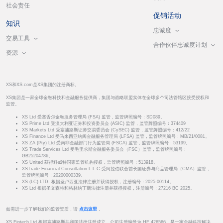
社会责任
促销活动
知识
忠诚度
交易工具
合作伙伴忠诚度计划
资源
XS和XS.com是XS集团的注册商标。
XS集团是一家全球金融科技和金融服务提供商，集团与战略联盟实体在全球多个司法管辖区接受授权和
监管。
XS Ltd 受塞舌尔金融服务管理局 (FSA) 监管，监管牌照编号：SD089。
XS Prime Ltd 受澳大利亚证券和投资委员会 (ASIC) 监管，监管牌照编号：374409
XS Markets Ltd 受塞浦路斯证券交易委员会 (CySEC) 监管，监管牌照编号：412/22
XS Finance Ltd 受马来西亚纳闽金融服务管理局 (LFSA) 监管，监管牌照编号：MB/21/0081。
XS ZA (Pty) Ltd 受南非金融部门行为监管局 (FSCA) 监管，监管牌照编号：53199。
XS Trade Services Ltd 受毛里求斯金融服务委员会（FSC）监管，监管牌照编号：
GB25204786。
XS United 获得科威特国家监管机构授权，监管牌照编号：513918。
XSTrade Financial Consultation L.L.C 受阿拉伯联合酋长国证券与商品管理局（CMA）监管，
监管牌照编号：20200000339。
XS (LC) LTD. 根据圣卢西亚法律注册并获得授权，注册编号：2025-00114。
XS Ltd 根据圣文森特和格林纳丁斯法律注册并获得授权，注册编号：27216 BC 2025。
如需进一步了解我们的监管资质，请
点击这里
。
XS Fintech Ltd 根据塞浦路斯共和国法律注册成立，公司注册编号为 HE 426566，是一家金融科技解决