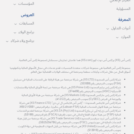
المركز الإعلامي
المؤسسات
المسؤولية
العروض
المعرفة
المسابقات
أدوات التداول
برامج الولاء
الموارد
برنامج ولاء شركاء
إكس أس (XS) و إكس أس دوت كوم (XS.com) هما علامتان تجاريتان مسجلتان لمجموعة إكس أس العالمية.
مجموعة إكس أس العالمية هي مجموعة شركات متعددة الجنسيات تقدم خدمات في مجال الأسواق المالية وتكنولوجيا
أسواق المال من خلال شركات وكيانات منظمة ومرخصة في مختلف الولايات القضائية حول العالم.
شركة إكس أس المحدودة (XS LTD) هي شركة مرخصة من هيئة الرقابة على الخدمات المالية في سيشيل
(FSA) بموجب الترخيص رقم (SD089).
شركة إكس إس برايم المحدودة (XS Prime Ltd) هي شركة مرخصة من لجنة الأوراق المالية والاستثمارات
الأسترالية (ASIC) بموجب الترخيص رقم (374409).
شركة إكس إس ماركتس المحدودة (XS Markets Ltd) هي شركة مرخصة من هيئة الأوراق المالية
والبورصة في قبرص (CySEC) بموجب الترخيص رقم (412/22).
شركة إكس أس فاينانس المحدودة – "إكس أس فاينانس ال تي دي" (XS Finance LTD) هي شركة
مرخصة من هيئة لابوان للخدمات المالية (Labuan FSA) في ماليزيا، برقم الترخيص MB/21/0081.
شركة إكس أس زي إيه (بي تي واي) المحدودة (XS ZA (Pty) Ltd) هي شركة مرخصة لتقديم الخدمات
المالية (FSP) من هيئة سلوك القطاع المالي في جنوب إفريقيا (FSCA) رقم الترخيص (53199).
شركة إكس أس تريد سرفيسز المحدودة (XS Trade Services Ltd) هي شركة مرخصة من قِبل هيئة
الخدمات المالية في موريشيوس (FSC) بموجب الترخيص رقم (GB25204786).
شركة إكس أس المتحدة (XS United) هي شركة مرخصة من قِبل الجهات التنظيمية في دولة الكويت
بموجب الترخيص رقم (513918).