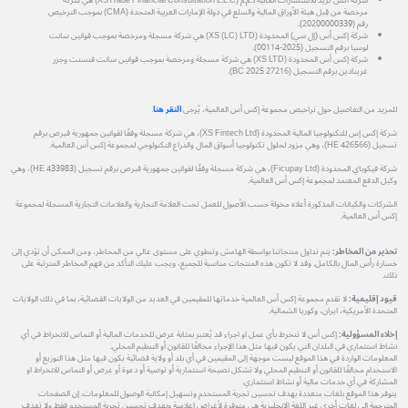
شركة اكس تريد للاستشارات المالية ذ.م.م (XSTrade Financial Consultation L.L.C) هي شركة
مرخصة من قِبل هيئة الأوراق المالية والسلع في دولة الإمارات العربية المتحدة (CMA) بموجب الترخيص
رقم (20200000339).
شركة إكس أس (إل سي) المحدودة (XS (LC) LTD) هي شركة مسجلة ومرخصة بموجب قوانين سانت
لوسيا برقم التسجيل (2025-00114).
شركة إكس أس المحدودة (XS LTD) هي شركة مسجلة ومرخصة بموجب قوانين سانت فنسنت وجزر
غرينادين برقم التسجيل (27216 BC 2025).
للمزيد من التفاصيل حول تراخيص مجموعة إكس أس العالمية، يُرجى
النقر هنا
.
شركة إكس إس للتكنولوجيا المالية المحدودة (XS Fintech Ltd)، هي شركة مسجلة وفقًا لقوانين جمهورية قبرص برقم
تسجيل (HE 426566)، وهي مزود لحلول تكنولوجيا أسواق المال والذراع التكنولوجي لمجموعة إكس أس العالمية.
شركة فيكوباي المحدودة (Ficupay Ltd)، هي شركة مسجلة وفقًا لقوانين جمهورية قبرص برقم تسجيل (HE 433983)، وهي
وكيل الدفع المعتمد لمجموعة إكس أس العالمية.
الشركات والكيانات المذكورة أعلاه مخولة حسب الأصول للعمل تحت العلامة التجارية والعلامات التجارية المسجلة لمجموعة
إكس أس العالمية.
تحذير من المخاطر:
يتم تداول منتجاتنا بواسطة الهامش وتنطوي على مستوى عالي من المخاطر، ومن الممكن أن تؤدي إلى
خسارة رأس المال بالكامل. وقد لا تكون هذه المنتجات مناسبة للجميع، ويجب عليك التأكد من فهم المخاطر المترتبة على
ذلك.
قيود إقليمية:
لا تقدم مجموعة إكس أس العالمية خدماتها للمقيمين في العديد من الولايات القضائية، بما في ذلك الولايات
المتحدة الأمريكية، ايران، وكوريا الشمالية.
إخلاء المسؤولية:
إكس أس لا تنخرط بأي عمل او اجراء قد يُعتبر بمثابة عرض للخدمات المالية أو التماس للانخراط في أي
نشاط استثماري في البلدان التي يكون فيها مثل هذا الإجراء مخالفًا للقانون أو التنظيم المحلي.
المعلومات الواردة في هذا الموقع ليست موجهة إلى المقيمين في أي بلد أو ولاية قضائية يكون فيها مثل هذا التوزيع أو
الاستخدام مخالفًا للقانون أو التنظيم المحلي ولا تشكل نصيحة استثمارية أو توصية أو دعوة أو عرض أو التماس للانخراط او
المشاركة في أي خدمات مالية أو نشاط استثماري.
يتوفر هذا الموقع بلغات متعددة بهدف تحسين تجربة المستخدم وتسهيل إمكانية الوصول للمعلومات. إن الصفحات
المترجمة الي لغات أخرى غير اللغة الإنجليزية هي متوفرة لأغراض إعلامية وبهدف تحسين تجربة المستخدم فقط ولا تهدف