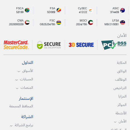
FSCA
FSA
CySEC
ASIC
53199
SD089
412/22
374409
CMA
FSC
MOCI
LFSA
2020000339
GB25204786
2024/786
MB/21/0081
الأمان
التداول
الحكاية
الأسواق
الوثائق
الحسابات
الوظائف
المنصات
التراخيص
المزايا
الإستثمار
الجوائز
المحافظ المجمعة
الأنشطة
الشراكة
الأمان
برامج الشراكة