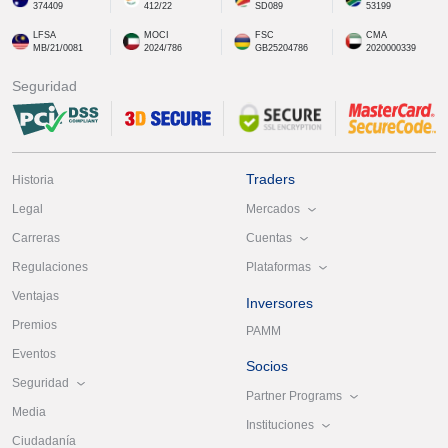
374409
412/22
SD089
53199
LFSA
MOCI
FSC
CMA
MB/21/0081
2024/786
GB25204786
2020000339
Seguridad
Traders
Historia
Mercados
Legal
Cuentas
Carreras
Plataformas
Regulaciones
Ventajas
Inversores
Premios
PAMM
Eventos
Socios
Seguridad
Partner Programs
Media
Instituciones
Ciudadanía