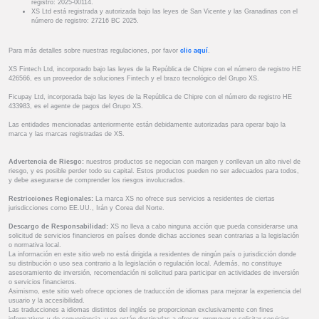
registro: 2025-00114.
XS Ltd está registrada y autorizada bajo las leyes de San Vicente y las Granadinas con el
número de registro: 27216 BC 2025.
Para más detalles sobre nuestras regulaciones, por favor
clic aquí
.
XS Fintech Ltd, incorporado bajo las leyes de la República de Chipre con el número de registro HE
426566, es un proveedor de soluciones Fintech y el brazo tecnológico del Grupo XS.
Ficupay Ltd, incorporada bajo las leyes de la República de Chipre con el número de registro HE
433983, es el agente de pagos del Grupo XS.
Las entidades mencionadas anteriormente están debidamente autorizadas para operar bajo la
marca y las marcas registradas de XS.
Advertencia de Riesgo:
nuestros productos se negocian con margen y conllevan un alto nivel de
riesgo, y es posible perder todo su capital. Estos productos pueden no ser adecuados para todos,
y debe asegurarse de comprender los riesgos involucrados.
Restricciones Regionales:
La marca XS no ofrece sus servicios a residentes de ciertas
jurisdicciones como EE.UU., Irán y Corea del Norte.
Descargo de Responsabilidad:
XS no lleva a cabo ninguna acción que pueda considerarse una
solicitud de servicios financieros en países donde dichas acciones sean contrarias a la legislación
o normativa local.
La información en este sitio web no está dirigida a residentes de ningún país o jurisdicción donde
su distribución o uso sea contrario a la legislación o regulación local. Además, no constituye
asesoramiento de inversión, recomendación ni solicitud para participar en actividades de inversión
o servicios financieros.
Asimismo, este sitio web ofrece opciones de traducción de idiomas para mejorar la experiencia del
usuario y la accesibilidad.
Las traducciones a idiomas distintos del inglés se proporcionan exclusivamente con fines