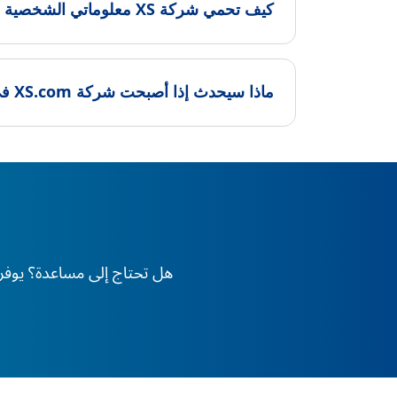
كيف تحمي شركة XS معلوماتي الشخصية والمالية؟
ماذا سيحدث إذا أصبحت شركة XS.com في حالة إعسار؟
هل تحتاج إلى مساعدة؟ يوفر XS دعم الخبراء على مدار 24 ساعة طوال أيام الأسبوع، في أي وقت وفي أي مكان في العا