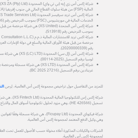
شرك
المالية (FSP) من هيئة سلوك القطاع المالي في جنوب إفريقيا (FSCA) رقم الترخيص (53199).
الخدمات المالية في موريشيوس (FSC) بموجب الترخيص رقم (GB25204786).
شركة إكس أس المتحدة (XS United) هي شرك
بموجب الترخيص رقم (513918).
رقم (20200000339).
شركة إكس أس (إل سي) الم
لوسيا برقم التسجيل (2025-00114).
شركة إكس أس المحدودة (XS LTD) هي شركة
غرينادين برقم التسجيل (27216 BC 2025).
للمزيد من التفاصيل حول تراخيص مجموعة إكس أس العالمية، يُرجى
الن
شركة إكس إس للتكنول
تسجيل (HE 426566)، وهي مزود لحلول تكنولوجيا أسواق المال والذراع التكنولوجي لمجموعة إكس أس العالمية.
وهي وكيل الدفع المعتمد لمجموعة إكس أس العالمية.
الشركات والكيانات المذكورة أعلاه مخولة حسب الأصول للعمل تحت العلامة
لمجموعة إكس أس العالمية.