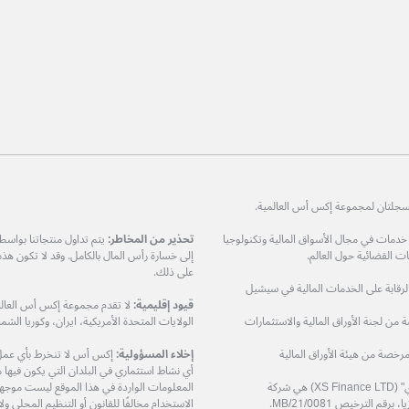
ات في مجال الأسواق المالية وتكنولوجيا
تحذير من المخاطر:
يتم تداول منتجاتنا بواس
 القضائية حول العالم.
إلى خسارة رأس المال بالكامل. وقد لا تكون هذ
على ذلك.
مرخصة من هيئة الرقابة على الخدمات المالية في سيشيل
قيود إقليمية:
لا تقدم مجموعة إكس أس العالمي
XS Prime Lt) هي شركة مرخصة من لجنة الأوراق المالية والاستثمارات
الولايات المتحدة الأمريكية، ايران، وكوريا الشمال
دودة (XS Markets Ltd) هي شركة مرخصة من هيئة الأوراق المالية
إخلاء المسؤولية:
إكس أس لا تنخرط بأي عمل او
أي نشاط استثماري في البلدان التي يكون فيها مثل
شركة إكس أس فاينانس المحدودة – "إكس أس فاينانس ال تي دي" (XS Finance LTD) هي شركة
المعلومات الواردة في هذا الموقع ليست موجهة إ
الاستخدام مخالفًا للقانون أو التنظيم المحلي 