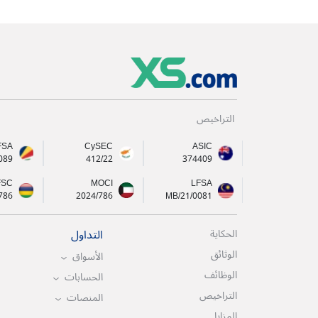
التراخيص
FSA
CySEC
ASIC
089
412/22
374409
FSC
MOCI
LFSA
786
2024/786
MB/21/0081
التداول
الحكاية
الوثائق
الأسواق
الوظائف
الحسابات
التراخيص
المنصات
المزايا