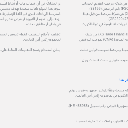
ة إكس أس زي إيه (بي تي واي) المحدودة (XS ZA (Pty) Ltd) هي شركة مرخصة لتقديم الخدمات
او المشاركة في أي خدمات مالية أو نشاط استثم
يتوفر هذا الموقع بلغات متعددة بهدف تحسين
شركة إكس أس تريد سرفيسز المحدودة (XS Trade Services Ltd) هي شركة مرخصة من قِبل هيئة
المترجمة الي لغات أخرى غير اللغة الإنجليزي
تهدف إلى تقديم أو الترويج أو عرض تقديم الخد
ة مرخصة من قِبل الجهات التنظيمية في دولة الكويت
في بلدان أو مناطق محددة.
شركة اكس تريد للاستشارات المالية ذ.م.م (XSTrade Financial Consultation L.L.C) هي شركة
تختلف الأحكام التنظيمية لخطة تعويض المستثمر
مرخصة من قِبل هيئة الأوراق المالية والسلع في دولة الإمارات العربية المتحدة (CMA) بموجب الترخيص
لمجموعة إكس أس العالمية.
حدودة (XS (LC) LTD) هي شركة مسجلة ومرخصة بموجب قوانين سانت
يمكن استخدام ونسخ المعلومات المتاحة على 
 مسجلة ومرخصة بموجب قوانين سانت فنسنت وجزر
قر هنا
.
وجيا المالية المحدودة (XS Fintech Ltd)، هي شركة مسجلة وفقًا لقوانين جمهورية قبرص برقم
شركة فيكوباي المحدودة (Ficupay Ltd)، هي شركة مسجلة وفقًا لقوانين جمهورية قبرص برقم تسجيل (HE 433983)،
 التجارية والعلامات التجارية المسجلة