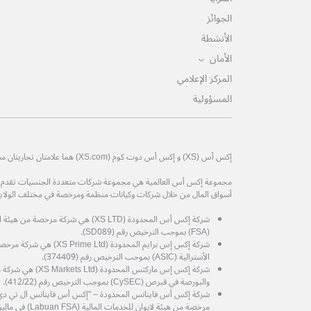
الجوائز
الأنشطة
الأمان
المركز الإعلامي
المسؤولية
إكس أس (XS) و إكس أس دوت كوم (XS.com) هما علامتان تجاريتان مسجلتان لمجموعة إكس أس العالمية.
مجموعة إكس أس العالمية هي مجموعة شركات متعددة الجنسيات تقدم خدم
أسواق المال من خلال شركات وكيانات منظمة ومرخصة في مختلف الولايات
شركة إكس أس المحدودة (XS LTD) هي شركة 
(FSA) بموجب الترخيص رقم (SD089).
شركة إكس إس برايم المحدودة (d
الأسترالية (ASIC) بموجب الترخيص رقم (374409).
شركة إكس إس ماركتس المح
والبورصة في قبرص (CySEC) بموجب الترخيص رقم (412/22).
مرخصة من هيئة لابوان للخدمات المالية (Labuan FSA) في ماليزيا، برقم الترخيص MB/21/0081.