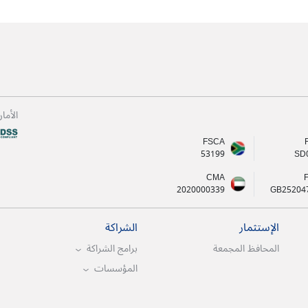
الأما
FSCA
53199
SD
CMA
2020000339
GB25204
الإستثمار
الشراكة
المحافظ المجمعة
برامج الشراكة
المؤسسات