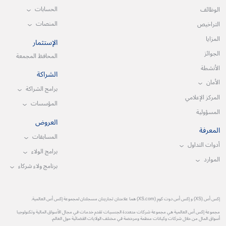
الحسابات
الوظائف
المنصات
التراخيص
المزايا
الإستثمار
الجوائز
المحافظ المجمعة
الأنشطة
الشراكة
الأمان
برامج الشراكة
المركز الإعلامي
المؤسسات
المسؤولية
العروض
المعرفة
المسابقات
أدوات التداول
برامج الولاء
الموارد
برنامج ولاء شركاء
إكس أس (XS) و إكس أس دوت كوم (XS.com) هما علامتان تجاريتان مسجلتان لمجموعة إكس أس العالمية.
مجموعة إكس أس العالمية هي مجموعة شركات متعددة الجنسيات تقدم خدمات في مجال الأسواق المالية وتكنولوجيا
أسواق المال من خلال شركات وكيانات منظمة ومرخصة في مختلف الولايات القضائية حول العالم.