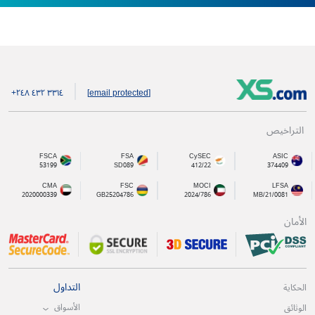
+۲٤۸ ٤۳۲ ۳۳۱٤
[email protected]
التراخيص
FSCA
FSA
CySEC
ASIC
53199
SD089
412/22
374409
CMA
FSC
MOCI
LFSA
2020000339
GB25204786
2024/786
MB/21/0081
الأمان
التداول
الحكاية
الأسواق
الوثائق