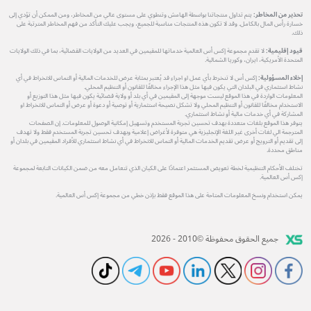
تحذير من المخاطر:
يتم تداول منتجاتنا بواسطة الهامش وتنطوي على مستوى عالي من المخاطر، ومن الممكن أن تؤدي إلى
خسارة رأس المال بالكامل. وقد لا تكون هذه المنتجات مناسبة للجميع، ويجب عليك التأكد من فهم المخاطر المترتبة على
ذلك.
قيود إقليمية:
لا تقدم مجموعة إكس أس العالمية خدماتها للمقيمين في العديد من الولايات القضائية، بما في ذلك الولايات
المتحدة الأمريكية، ايران، وكوريا الشمالية.
إخلاء المسؤولية:
إكس أس لا تنخرط بأي عمل او اجراء قد يُعتبر بمثابة عرض للخدمات المالية أو التماس للانخراط في أي
نشاط استثماري في البلدان التي يكون فيها مثل هذا الإجراء مخالفًا للقانون أو التنظيم المحلي.
المعلومات الواردة في هذا الموقع ليست موجهة إلى المقيمين في أي بلد أو ولاية قضائية يكون فيها مثل هذا التوزيع أو
الاستخدام مخالفًا للقانون أو التنظيم المحلي ولا تشكل نصيحة استثمارية أو توصية أو دعوة أو عرض أو التماس للانخراط او
المشاركة في أي خدمات مالية أو نشاط استثماري.
يتوفر هذا الموقع بلغات متعددة بهدف تحسين تجربة المستخدم وتسهيل إمكانية الوصول للمعلومات. إن الصفحات
المترجمة الي لغات أخرى غير اللغة الإنجليزية هي متوفرة لأغراض إعلامية وبهدف تحسين تجربة المستخدم فقط ولا تهدف
إلى تقديم أو الترويج أو عرض تقديم الخدمات المالية أو التماس للانخراط في أي نشاط استثماري للأفراد المقيمين في بلدان أو
مناطق محددة.
تختلف الأحكام التنظيمية لخطة تعويض المستثمر اعتمادًا على الكيان الذي تتعامل معه من ضمن الكيانات التابعة لمجموعة
إكس أس العالمية.
يمكن استخدام ونسخ المعلومات المتاحة على هذا الموقع فقط بإذن خطي من مجموعة إكس أس العالمية.
جميع الحقوق محفوظة ©2010 - 2026