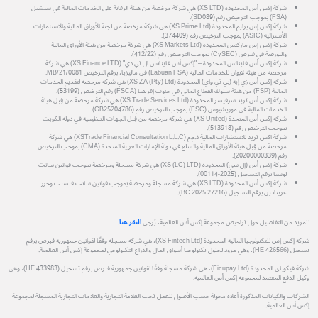
شركة إكس أس المحدودة (XS LTD) هي شركة مرخصة من هيئة الرقابة على الخدمات المالية في سيشيل
(FSA) بموجب الترخيص رقم (SD089).
شركة إكس إس برايم المحدودة (XS Prime Ltd) هي شركة مرخصة من لجنة الأوراق المالية والاستثمارات
الأسترالية (ASIC) بموجب الترخيص رقم (374409).
شركة إكس إس ماركتس المحدودة (XS Markets Ltd) هي شركة مرخصة من هيئة الأوراق المالية
والبورصة في قبرص (CySEC) بموجب الترخيص رقم (412/22).
شركة إكس أس فاينانس المحدودة – "إكس أس فاينانس ال تي دي" (XS Finance LTD) هي شركة
مرخصة من هيئة لابوان للخدمات المالية (Labuan FSA) في ماليزيا، برقم الترخيص MB/21/0081.
شركة إكس أس زي إيه (بي تي واي) المحدودة (XS ZA (Pty) Ltd) هي شركة مرخصة لتقديم الخدمات
المالية (FSP) من هيئة سلوك القطاع المالي في جنوب إفريقيا (FSCA) رقم الترخيص (53199).
شركة إكس أس تريد سرفيسز المحدودة (XS Trade Services Ltd) هي شركة مرخصة من قِبل هيئة
الخدمات المالية في موريشيوس (FSC) بموجب الترخيص رقم (GB25204786).
شركة إكس أس المتحدة (XS United) هي شركة مرخصة من قِبل الجهات التنظيمية في دولة الكويت
بموجب الترخيص رقم (513918).
شركة اكس تريد للاستشارات المالية ذ.م.م (XSTrade Financial Consultation L.L.C) هي شركة
مرخصة من قِبل هيئة الأوراق المالية والسلع في دولة الإمارات العربية المتحدة (CMA) بموجب الترخيص
رقم (20200000339).
شركة إكس أس (إل سي) المحدودة (XS (LC) LTD) هي شركة مسجلة ومرخصة بموجب قوانين سانت
لوسيا برقم التسجيل (2025-00114).
شركة إكس أس المحدودة (XS LTD) هي شركة مسجلة ومرخصة بموجب قوانين سانت فنسنت وجزر
غرينادين برقم التسجيل (27216 BC 2025).
للمزيد من التفاصيل حول تراخيص مجموعة إكس أس العالمية، يُرجى
النقر هنا
.
شركة إكس إس للتكنولوجيا المالية المحدودة (XS Fintech Ltd)، هي شركة مسجلة وفقًا لقوانين جمهورية قبرص برقم
تسجيل (HE 426566)، وهي مزود لحلول تكنولوجيا أسواق المال والذراع التكنولوجي لمجموعة إكس أس العالمية.
شركة فيكوباي المحدودة (Ficupay Ltd)، هي شركة مسجلة وفقًا لقوانين جمهورية قبرص برقم تسجيل (HE 433983)، وهي
وكيل الدفع المعتمد لمجموعة إكس أس العالمية.
الشركات والكيانات المذكورة أعلاه مخولة حسب الأصول للعمل تحت العلامة التجارية والعلامات التجارية المسجلة لمجموعة
إكس أس العالمية.