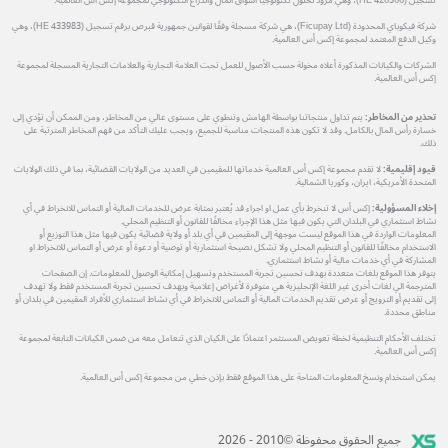
تسجيل (HE 426566)، وهي مزود لحلول تكنولوجيا أسواق المال والذراع التكنولوجي لمجموعة إكس أس العالمية.
شركة فيكوباي المحدودة (Ficupay Ltd)، هي شركة مسجلة وفقًا لقوانين جمهورية قبرص برقم تسجيل (HE 433983)، وهي
وكيل الدفع المعتمد لمجموعة إكس أس العالمية.
الشركات والكيانات المذكورة أعلاه مخولة حسب الأصول للعمل تحت العلامة التجارية والعلامات التجارية المسجلة لمجموعة
إكس أس العالمية.
تحذير من المخاطر:
يتم تداول منتجاتنا بواسطة الهامش وتنطوي على مستوى عالي من المخاطر، ومن الممكن أن تؤدي إلى
خسارة رأس المال بالكامل. وقد لا تكون هذه المنتجات مناسبة للجميع، ويجب عليك التأكد من فهم المخاطر المترتبة على
ذلك.
قيود إقليمية:
لا تقدم مجموعة إكس أس العالمية خدماتها للمقيمين في العديد من الولايات القضائية، بما في ذلك الولايات
المتحدة الأمريكية، ايران، وكوريا الشمالية.
إخلاء المسؤولية:
إكس أس لا تنخرط بأي عمل او اجراء قد يُعتبر بمثابة عرض للخدمات المالية أو التماس للانخراط في أي
نشاط استثماري في البلدان التي يكون فيها مثل هذا الإجراء مخالفًا للقانون أو التنظيم المحلي.
المعلومات الواردة في هذا الموقع ليست موجهة إلى المقيمين في أي بلد أو ولاية قضائية يكون فيها مثل هذا التوزيع أو
الاستخدام مخالفًا للقانون أو التنظيم المحلي ولا تشكل نصيحة استثمارية أو توصية أو دعوة أو عرض أو التماس للانخراط او
المشاركة في أي خدمات مالية أو نشاط استثماري.
يتوفر هذا الموقع بلغات متعددة بهدف تحسين تجربة المستخدم وتسهيل إمكانية الوصول للمعلومات. إن الصفحات
المترجمة الي لغات أخرى غير اللغة الإنجليزية هي متوفرة لأغراض إعلامية وبهدف تحسين تجربة المستخدم فقط ولا تهدف
إلى تقديم أو الترويج أو عرض تقديم الخدمات المالية أو التماس للانخراط في أي نشاط استثماري للأفراد المقيمين في بلدان أو
مناطق محددة.
تختلف الأحكام التنظيمية لخطة تعويض المستثمر اعتمادًا على الكيان الذي تتعامل معه من ضمن الكيانات التابعة لمجموعة
إكس أس العالمية.
يمكن استخدام ونسخ المعلومات المتاحة على هذا الموقع فقط بإذن خطي من مجموعة إكس أس العالمية.
جميع الحقوق محفوظة ©2010 - 2026