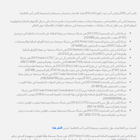
إكس أس (XS) و إكس أس دوت كوم (XS.com) هما علامتان تجاريتان مسجلتان لمجموعة إكس أس العالمية.
مجموعة إكس أس العالمية هي مجموعة شركات متعددة الجنسيات تقدم خدمات في مجال الأسواق المالية وتكنولوجيا
أسواق المال من خلال شركات وكيانات منظمة ومرخصة في مختلف الولايات القضائية حول العالم.
شركة إكس أس المحدودة (XS LTD) هي شركة مرخصة من هيئة الرقابة على الخدمات المالية في سيشيل
(FSA) بموجب الترخيص رقم (SD089).
شركة إكس إس برايم المحدودة (XS Prime Ltd) هي شركة مرخصة من لجنة الأوراق المالية والاستثمارات
الأسترالية (ASIC) بموجب الترخيص رقم (374409).
شركة إكس إس ماركتس المحدودة (XS Markets Ltd) هي شركة مرخصة من هيئة الأوراق المالية
والبورصة في قبرص (CySEC) بموجب الترخيص رقم (412/22).
شركة إكس أس فاينانس المحدودة – "إكس أس فاينانس ال تي دي" (XS Finance LTD) هي شركة
مرخصة من هيئة لابوان للخدمات المالية (Labuan FSA) في ماليزيا، برقم الترخيص MB/21/0081.
شركة إكس أس زي إيه (بي تي واي) المحدودة (XS ZA (Pty) Ltd) هي شركة مرخصة لتقديم الخدمات
المالية (FSP) من هيئة سلوك القطاع المالي في جنوب إفريقيا (FSCA) رقم الترخيص (53199).
شركة إكس أس تريد سرفيسز المحدودة (XS Trade Services Ltd) هي شركة مرخصة من قِبل هيئة
الخدمات المالية في موريشيوس (FSC) بموجب الترخيص رقم (GB25204786).
شركة إكس أس المتحدة (XS United) هي شركة مرخصة من قِبل الجهات التنظيمية في دولة الكويت
بموجب الترخيص رقم (513918).
شركة اكس تريد للاستشارات المالية ذ.م.م (XSTrade Financial Consultation L.L.C) هي شركة
مرخصة من قِبل هيئة الأوراق المالية والسلع في دولة الإمارات العربية المتحدة (CMA) بموجب الترخيص
رقم (20200000339).
شركة إكس أس (إل سي) المحدودة (XS (LC) LTD) هي شركة مسجلة ومرخصة بموجب قوانين سانت
لوسيا برقم التسجيل (2025-00114).
شركة إكس أس المحدودة (XS LTD) هي شركة مسجلة ومرخصة بموجب قوانين سانت فنسنت وجزر
غرينادين برقم التسجيل (27216 BC 2025).
للمزيد من التفاصيل حول تراخيص مجموعة إكس أس العالمية، يُرجى
النقر هنا
.
شركة إكس إس للتكنولوجيا المالية المحدودة (XS Fintech Ltd)، هي شركة مسجلة وفقًا لقوانين جمهورية قبرص برقم