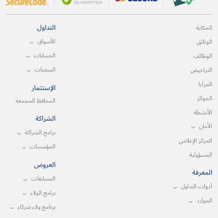
التداول
الحكاية
الأسواق
الوثائق
الحسابات
الوظائف
المنصات
التراخيص
المزايا
الإستثمار
الجوائز
المحافظ المجمعة
الأنشطة
الشراكة
الأمان
برامج الشراكة
المركز الإعلامي
المؤسسات
المسؤولية
العروض
المعرفة
المسابقات
أدوات التداول
برامج الولاء
الموارد
برنامج ولاء شركاء