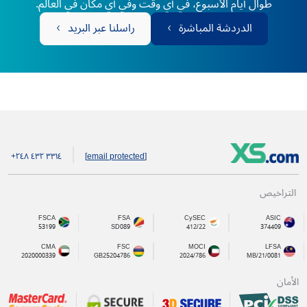
طوال أيام الأسبوع، في أي وقت وفي أي مكان في العالم.
الدردشة المباشرة
راسلنا عبر البريد
+۲٤۸ ٤۳۲ ۳۳۱٤
[email protected]
التراخيص
FSCA
FSA
CySEC
ASIC
53199
SD089
412/22
374409
CMA
FSC
MOCI
LFSA
2020000339
GB25204786
2024/786
MB/21/0081
الأمان