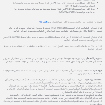
شركة إكس أس (إل سي) المحدودة (XS (LC) LTD) هي شركة مسجلة ومرخصة بموجب قوانين سانت
لوسيا برقم التسجيل (2025-00114).
شركة إكس أس المحدودة (XS LTD) هي شركة مسجلة ومرخصة بموجب قوانين سانت فنسنت وجزر
غرينادين برقم التسجيل (27216 BC 2025).
للمزيد من التفاصيل حول تراخيص مجموعة إكس أس العالمية، يُرجى
النقر هنا
.
شركة إكس إس للتكنولوجيا المالية المحدودة (XS Fintech Ltd)، هي شركة مسجلة وفقًا لقوانين جمهورية قبرص برقم
تسجيل (HE 426566)، وهي مزود لحلول تكنولوجيا أسواق المال والذراع التكنولوجي لمجموعة إكس أس العالمية.
شركة فيكوباي المحدودة (Ficupay Ltd)، هي شركة مسجلة وفقًا لقوانين جمهورية قبرص برقم تسجيل (HE 433983)، وهي
وكيل الدفع المعتمد لمجموعة إكس أس العالمية.
الشركات والكيانات المذكورة أعلاه مخولة حسب الأصول للعمل تحت العلامة التجارية والعلامات التجارية المسجلة لمجموعة
إكس أس العالمية.
تحذير من المخاطر:
يتم تداول منتجاتنا بواسطة الهامش وتنطوي على مستوى عالي من المخاطر، ومن الممكن أن تؤدي إلى
خسارة رأس المال بالكامل. وقد لا تكون هذه المنتجات مناسبة للجميع، ويجب عليك التأكد من فهم المخاطر المترتبة على
ذلك.
قيود إقليمية:
لا تقدم مجموعة إكس أس العالمية خدماتها للمقيمين في العديد من الولايات القضائية، بما في ذلك الولايات
المتحدة الأمريكية، ايران، وكوريا الشمالية.
إخلاء المسؤولية:
إكس أس لا تنخرط بأي عمل او اجراء قد يُعتبر بمثابة عرض للخدمات المالية أو التماس للانخراط في أي
نشاط استثماري في البلدان التي يكون فيها مثل هذا الإجراء مخالفًا للقانون أو التنظيم المحلي.
المعلومات الواردة في هذا الموقع ليست موجهة إلى المقيمين في أي بلد أو ولاية قضائية يكون فيها مثل هذا التوزيع أو
الاستخدام مخالفًا للقانون أو التنظيم المحلي ولا تشكل نصيحة استثمارية أو توصية أو دعوة أو عرض أو التماس للانخراط او
المشاركة في أي خدمات مالية أو نشاط استثماري.
يتوفر هذا الموقع بلغات متعددة بهدف تحسين تجربة المستخدم وتسهيل إمكانية الوصول للمعلومات. إن الصفحات
المترجمة الي لغات أخرى غير اللغة الإنجليزية هي متوفرة لأغراض إعلامية وبهدف تحسين تجربة المستخدم فقط ولا تهدف
إلى تقديم أو الترويج أو عرض تقديم الخدمات المالية أو التماس للانخراط في أي نشاط استثماري للأفراد المقيمين في بلدان أو
مناطق محددة.