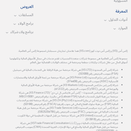
المسؤولية
العروض
المعرفة
المسابقات
أدوات التداول
برامج الولاء
الموارد
برنامج ولاء شركاء
إكس أس (XS) و إكس أس دوت كوم (XS.com) هما علامتان تجاريتان مسجلتان لمجموعة إكس أس العالمية.
مجموعة إكس أس العالمية هي مجموعة شركات متعددة الجنسيات تقدم خدمات في مجال الأسواق المالية وتكنولوجيا
أسواق المال من خلال شركات وكيانات منظمة ومرخصة في مختلف الولايات القضائية حول العالم.
شركة إكس أس المحدودة (XS LTD) هي شركة مرخصة من هيئة الرقابة على الخدمات المالية في سيشيل
(FSA) بموجب الترخيص رقم (SD089).
شركة إكس إس برايم المحدودة (XS Prime Ltd) هي شركة مرخصة من لجنة الأوراق المالية والاستثمارات
الأسترالية (ASIC) بموجب الترخيص رقم (374409).
شركة إكس إس ماركتس المحدودة (XS Markets Ltd) هي شركة مرخصة من هيئة الأوراق المالية
والبورصة في قبرص (CySEC) بموجب الترخيص رقم (412/22).
شركة إكس أس فاينانس المحدودة – "إكس أس فاينانس ال تي دي" (XS Finance LTD) هي شركة
مرخصة من هيئة لابوان للخدمات المالية (Labuan FSA) في ماليزيا، برقم الترخيص MB/21/0081.
شركة إكس أس زي إيه (بي تي واي) المحدودة (XS ZA (Pty) Ltd) هي شركة مرخصة لتقديم الخدمات
المالية (FSP) من هيئة سلوك القطاع المالي في جنوب إفريقيا (FSCA) رقم الترخيص (53199).
شركة إكس أس تريد سرفيسز المحدودة (XS Trade Services Ltd) هي شركة مرخصة من قِبل هيئة
الخدمات المالية في موريشيوس (FSC) بموجب الترخيص رقم (GB25204786).
شركة إكس أس المتحدة (XS United) هي شركة مرخصة من قِبل الجهات التنظيمية في دولة الكويت
بموجب الترخيص رقم (513918).
شركة اكس تريد للاستشارات المالية ذ.م.م (XSTrade Financial Consultation L.L.C) هي شركة
مرخصة من قِبل هيئة الأوراق المالية والسلع في دولة الإمارات العربية المتحدة (CMA) بموجب الترخيص
رقم (20200000339).