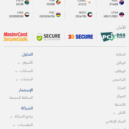
FSCA
FSA
CySEC
ASIC
53199
SD089
412/22
374409
CMA
FSC
MOCI
LFSA
2020000339
GB25204786
2024/786
MB/21/0081
الأمان
التداول
الحكاية
الأسواق
الوثائق
الحسابات
الوظائف
المنصات
التراخيص
المزايا
الإستثمار
الجوائز
المحافظ المجمعة
الأنشطة
الشراكة
الأمان
برامج الشراكة
المركز الإعلامي
المؤسسات